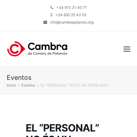
+34 972 31 40 77
+34 602 25 43 53
info@cambrapalamos.org
Eventos
Inicio
»
Eventos
»
EL “PERSONAL” NO ÉS UN PROBLEMA
EL “PERSONAL”