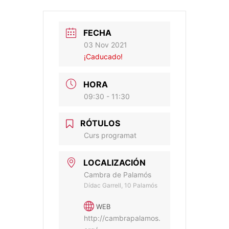
FECHA
03 Nov 2021
¡Caducado!
HORA
09:30 - 11:30
RÓTULOS
Curs programat
LOCALIZACIÓN
Cambra de Palamós
Dídac Garrell, 10 Palamós
WEB
http://cambrapalamos.