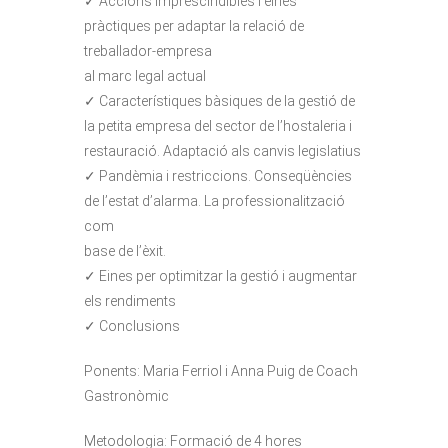
✓ Accions imprescindibles i eines
pràctiques per adaptar la relació de
treballador-empresa
al marc legal actual
✓ Característiques bàsiques de la gestió de
la petita empresa del sector de l’hostaleria i
restauració. Adaptació als canvis legislatius
✓ Pandèmia i restriccions. Conseqüències
de l’estat d’alarma. La professionalització
com
base de l’èxit.
✓ Eines per optimitzar la gestió i augmentar
els rendiments
✓ Conclusions
Ponents: Maria Ferriol i Anna Puig de Coach
Gastronòmic
Metodologia: Formació de 4 hores