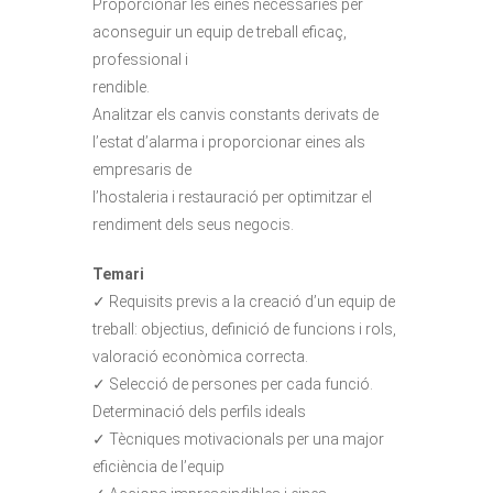
Proporcionar les eines necessàries per
aconseguir un equip de treball eficaç,
professional i
rendible.
Analitzar els canvis constants derivats de
l’estat d’alarma i proporcionar eines als
empresaris de
l’hostaleria i restauració per optimitzar el
rendiment dels seus negocis.
Temari
✓ Requisits previs a la creació d’un equip de
treball: objectius, definició de funcions i rols,
valoració econòmica correcta.
✓ Selecció de persones per cada funció.
Determinació dels perfils ideals
✓ Tècniques motivacionals per una major
eficiència de l’equip