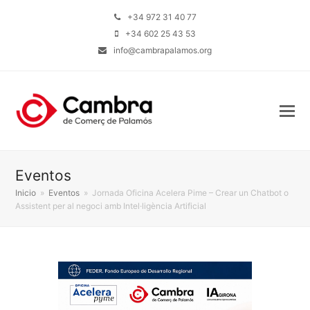
+34 972 31 40 77
+34 602 25 43 53
info@cambrapalamos.org
Eventos
Inicio
»
Eventos
»
Jornada Oficina Acelera Pime – Crear un Chatbot o
Assistent per al negoci amb Intel·ligència Artificial