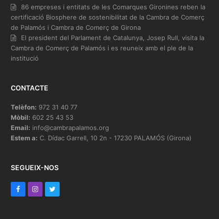
86 empreses i entitats de les Comarques Gironines reben la
certificació Biosphere de sostenibilitat de la Cambra de Comerç
de Palamós i Cambra de Comerç de Girona
El president del Parlament de Catalunya, Josep Rull, visita la
Cambra de Comerç de Palamós i es reuneix amb el ple de la
institució
CONTACTE
Telèfon:
972 31 40 77
Mòbil:
602 25 43 53
Email:
info@cambrapalamos.org
Estem a:
C. Dídac Garrell, 10 2n - 17230 PALAMÓS (Girona)
SEGUEIX-NOS
F
I
T
a
n
w
c
s
i