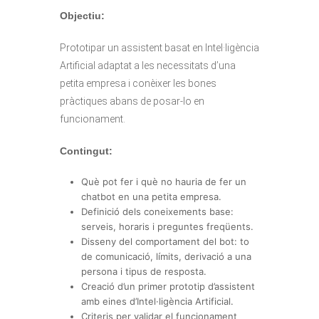
Objectiu:
Prototipar un assistent basat en Intel·ligència
Artificial adaptat a les necessitats d’una
petita empresa i conèixer les bones
pràctiques abans de posar-lo en
funcionament.
Contingut:
Què pot fer i què no hauria de fer un
chatbot en una petita empresa.
Definició dels coneixements base:
serveis, horaris i preguntes freqüents.
Disseny del comportament del bot: to
de comunicació, límits, derivació a una
persona i tipus de resposta.
Creació d’un primer prototip d’assistent
amb eines d’Intel·ligència Artificial.
Criteris per validar el funcionament