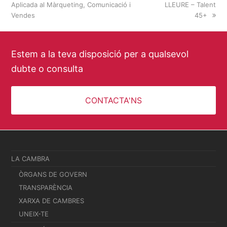
Aplicada al Màrqueting, Comunicació i
post:
post:
LLEURE – Talent
Vendes
45+
Estem a la teva disposició per a qualsevol
dubte o consulta
CONTACTA'NS
LA CAMBRA
ÒRGANS DE GOVERN
TRANSPARÈNCIA
XARXA DE CAMBRES
UNEIX-TE