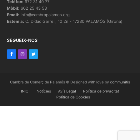
Telèfon:
972 31 40 77
Mòbil:
602 25 43 53
Email:
info@cambrapalamos.org
Estem a:
C. Dídac Garrell, 10 2n - 17230 PALAMÓS (Girona)
SEGUEIX-NOS
F
I
T
a
n
w
c
s
i
e
t
t
Cambra de Comerç de Palamós © Designed with love by
communitis
b
INICI
a
t
Notícies
Avís Legal
Política de privacitat
Política de Cookies
o
g
e
o
r
r
k
a
m