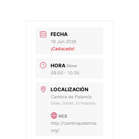
FECHA
18 Jun 2026
¡Caducado!
HORA
Dijous
09:00 - 10:30
LOCALIZACIÓN
Cambra de Palamós
Dídac Garrell, 10 Palamós
WEB
http://cambrapalamos.
org/