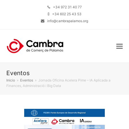
+34 972 31 40 77
+34 602 25 43 53
info@cambrapalamos.org
Eventos
Inicio
»
Eventos
»
Jornada Oficina Acelera Pime – IA Aplicada a
Finances, Administració i Big Data