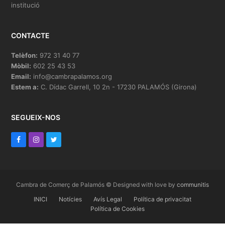
institució
CONTACTE
Telèfon:
972 31 40 77
Mòbil:
602 25 43 53
Email:
info@cambrapalamos.org
Estem a:
C. Dídac Garrell, 10 2n - 17230 PALAMÓS (Girona)
SEGUEIX-NOS
F
I
T
a
n
w
c
s
i
e
t
t
Cambra de Comerç de Palamós © Designed with love by
communitis
b
INICI
a
t
Notícies
Avís Legal
Política de privacitat
Política de Cookies
o
g
e