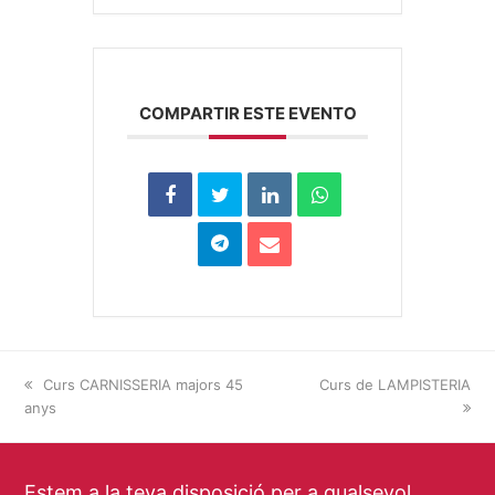
COMPARTIR ESTE EVENTO
previous
Curs CARNISSERIA majors 45
next
Curs de LAMPISTERIA
anys
post:
post:
Estem a la teva disposició per a qualsevol