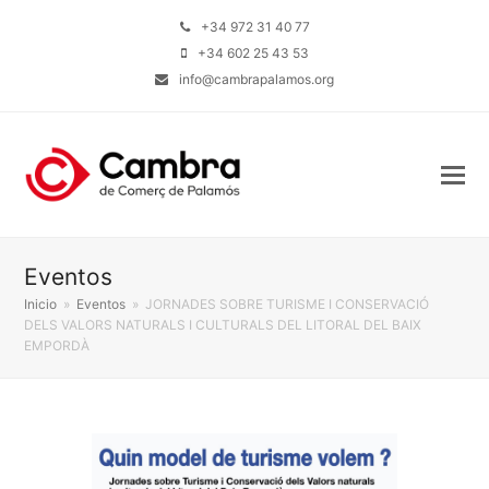
+34 972 31 40 77
+34 602 25 43 53
info@cambrapalamos.org
Eventos
Inicio
»
Eventos
»
JORNADES SOBRE TURISME I CONSERVACIÓ
DELS VALORS NATURALS I CULTURALS DEL LITORAL DEL BAIX
EMPORDÀ