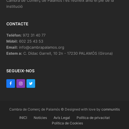
Cambra de Comerç de Palamós i es reuneix amb el ple de la
institució
CONTACTE
Telèfon:
972 31 40 77
Mòbil:
602 25 43 53
Email:
info@cambrapalamos.org
Estem a:
C. Dídac Garrell, 10 2n - 17230 PALAMÓS (Girona)
SEGUEIX-NOS
F
I
T
a
n
w
c
s
i
e
t
t
Cambra de Comerç de Palamós © Designed with love by
communitis
b
INICI
a
t
Notícies
Avís Legal
Política de privacitat
Política de Cookies
o
g
e