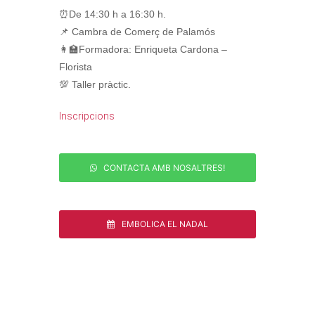
⏰De 14:30 h a 16:30 h.⁣⁣⁣⁣
📌 Cambra de Comerç de Palamós⁣⁣
👩‍🏫Formadora: Enriqueta Cardona –
Florista
💯 Taller pràctic.⁣
Inscripcions
CONTACTA AMB NOSALTRES!
EMBOLICA EL NADAL