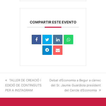
COMPARTIR ESTE EVENTO
previous
TALLER DE CREACIÓ I
next
Debat d’Economia a Begur a càrrec
EDICIÓ DE CONTINGUTS
post:
post:
del Sr. Jaume Guardiola president
PER A INSTAGRAM
del Cercle d’Economia