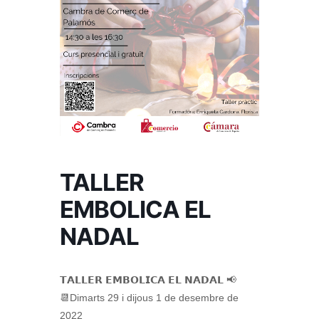
TALLER
EMBOLICA EL
NADAL
𝗧𝗔𝗟𝗟𝗘𝗥 𝗘𝗠𝗕𝗢𝗟𝗜𝗖𝗔 𝗘𝗟 𝗡𝗔𝗗𝗔𝗟 📢⁣⁣⁣⁣
📆Dimarts 29 i dijous 1 de desembre de
2022⁣⁣⁣