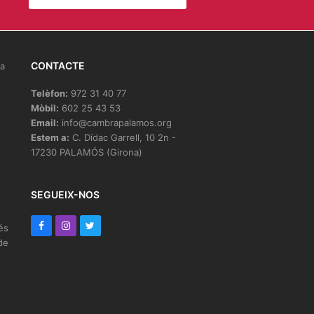
CONTACTE
la
Telèfon:
972 31 40 77
Mòbil:
602 25 43 53
Email:
info@cambrapalamos.org
Estem a:
C. Dídac Garrell, 10 2n -
17230 PALAMÓS (Girona)
e
SEGUEIX-NOS
F
I
T
és
de
a
n
w
c
s
i
e
t
t
b
a
t