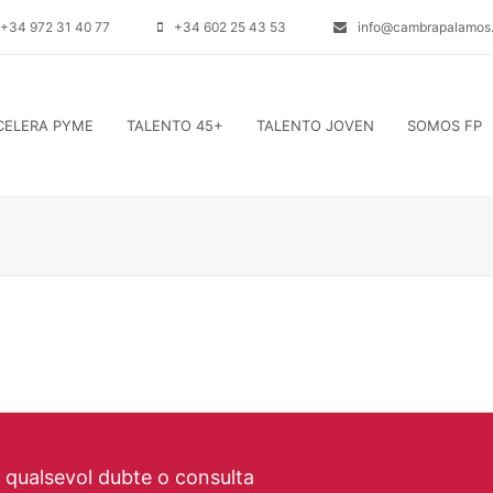
+34 972 31 40 77
+34 602 25 43 53
info@cambrapalamos.
CELERA PYME
TALENTO 45+
TALENTO JOVEN
SOMOS FP
a qualsevol dubte o consulta