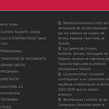
Memòria Econòmica 2025 de 
alento Joven
demarcació de Girona impulsada
CURSOS TALENTO JOVEN
per les cambres de comerç de
AJUTS CONTRACTACIÓ Talent
Girona, Palamós i Sant Feliu de
Jove
Guíxols
La Cambra de Comerç,
NTERNACIONAL
Indústria, Serveis i Navegació de
TRAMITACIÓ DE DOCUMENTS
Palamós reconeix la trajectòria d
Tocineria Mario amb la distinció
XPANDE DIGITAL
d’Establiment Històric
PAICambres
La productivitat i l’ocupació
OMPETIVITAT
contribueixen a un creixement m
equilibrat a Catalunya en el perío
INDUSTRIA 4.0
2023-2025 que en etapes
InnoCámaras
anteriors
TICCámaras
86 empreses i entitats de les
Comarques Gironines reben la
OTÍCIES