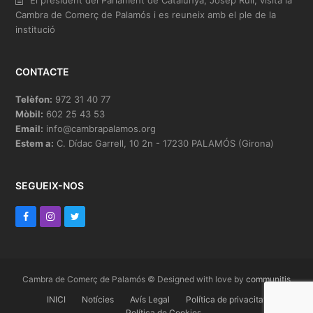
El president del Parlament de Catalunya, Josep Rull, visita la
Cambra de Comerç de Palamós i es reuneix amb el ple de la
institució
CONTACTE
Telèfon:
972 31 40 77
Mòbil:
602 25 43 53
Email:
info@cambrapalamos.org
Estem a:
C. Dídac Garrell, 10 2n - 17230 PALAMÓS (Girona)
SEGUEIX-NOS
F
I
T
a
n
w
c
s
i
e
t
t
Cambra de Comerç de Palamós © Designed with love by
communitis
b
INICI
a
t
Notícies
Avís Legal
Política de privacitat
Política de Cookies