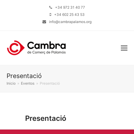
+34 972 31 40 77
+34 602 25 43 53
info@cambrapalamos.org
Presentació
Inicio
»
Eventos
»
Presentació
Presentació