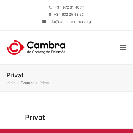
+34 972 31 40 77
+34 602 25 43 53
info@cambrapalamos.org
Privat
Inicio
»
Eventos
»
Privat
Privat