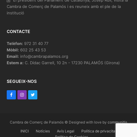
El president del Parlament de Catalunya, Josep Rull, visita la
Cambra de Comerç de Palamós i es reuneix amb el ple de la
institució
CONTACTE
Telèfon:
972 31 40 77
Mòbil:
602 25 43 53
Email:
info@cambrapalamos.org
Estem a:
C. Dídac Garrell, 10 2n - 17230 PALAMÓS (Girona)
SEGUEIX-NOS
F
I
T
a
n
w
c
s
i
e
t
t
Cambra de Comerç de Palamós © Designed with love by
communitis
b
INICI
a
t
Notícies
Avís Legal
Política de privacitat
Política de Cookies