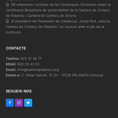
86 empreses i entitats de les Comarques Gironines reben la
certificació Biosphere de sostenibilitat de la Cambra de Comerç
de Palamós i Cambra de Comerç de Girona
El president del Parlament de Catalunya, Josep Rull, visita la
Cambra de Comerç de Palamós i es reuneix amb el ple de la
institució
CONTACTE
Telèfon:
972 31 40 77
Mòbil:
602 25 43 53
Email:
info@cambrapalamos.org
Estem a:
C. Dídac Garrell, 10 2n - 17230 PALAMÓS (Girona)
SEGUEIX-NOS
F
I
T
a
n
w