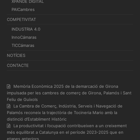
XPANDE DIGITAL
PAICambres
COMPETIVITAT
INDUSTRIA 4.0
InnoCámaras
TICCámaras
NOTÍCIES
CONTACTE
Memòria Econòmica 2025 de la demarcació de Girona
impulsada per les cambres de comerç de Girona, Palamós i Sant
Feliu de Guíxols
La Cambra de Comerç, Indústria, Serveis i Navegació de
Palamós reconeix la trajectòria de Tocineria Mario amb la
distinció d’Establiment Històric
La productivitat i l’ocupació contribueixen a un creixement
més equilibrat a Catalunya en el període 2023-2025 que en
etapes anteriors