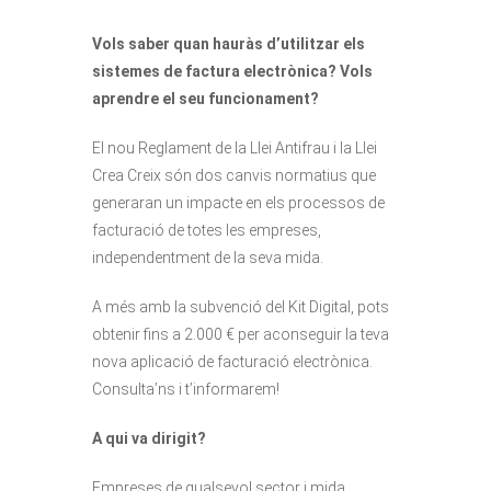
Vols saber quan hauràs d’utilitzar els
sistemes de factura electrònica? Vols
aprendre el seu funcionament?
El nou Reglament de la Llei Antifrau i la Llei
Crea Creix són dos canvis normatius que
generaran un impacte en els processos de
facturació de totes les empreses,
independentment de la seva mida.
A més amb la subvenció del Kit Digital, pots
obtenir fins a 2.000 € per aconseguir la teva
nova aplicació de facturació electrònica.
Consulta’ns i t’informarem!
A qui va dirigit?
Empreses de qualsevol sector i mida,