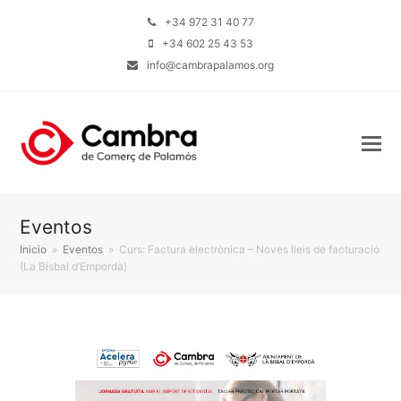
+34 972 31 40 77
+34 602 25 43 53
info@cambrapalamos.org
Eventos
Inicio
»
Eventos
»
Curs: Factura electrònica – Noves lleis de facturació
(La Bisbal d’Empordà)