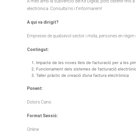
A més amb la subvenció del Kit Digital, pots obtenir fins 
electrònica. Consulta’ns i t’informarem!
A qui va dirigit?
Empreses de qualsevol sector i mida, persones en règim
Contingut:
Impacte de les noves lleis de facturació per a les p
Funcionament dels sistemes de facturació electròni
Taller pràctic de creació d’una factura electrònica
Ponent:
Dolors Cano
Format Sessió:
Online