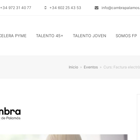
+34 972 31 40 77
+34 602 25 43 53
info@cambrapalamos.
CELERA PYME
TALENTO 45+
TALENTO JOVEN
SOMOS FP
Inicio
»
Eventos
»
Curs: Factura electr