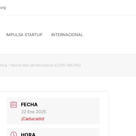
org
IMPULSA STARTUP
INTERNACIONAL
ònica – Noves lleis de facturació (CURS ONLINE)
FECHA
22 Ene 2025
¡Caducado!
HORA