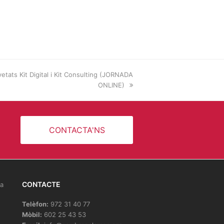
etats Kit Digital i Kit Consulting (JORNADA
ONLINE)
CONTACTA'NS
CONTACTE
la
Telèfon:
972 31 40 77
Mòbil:
602 25 43 53