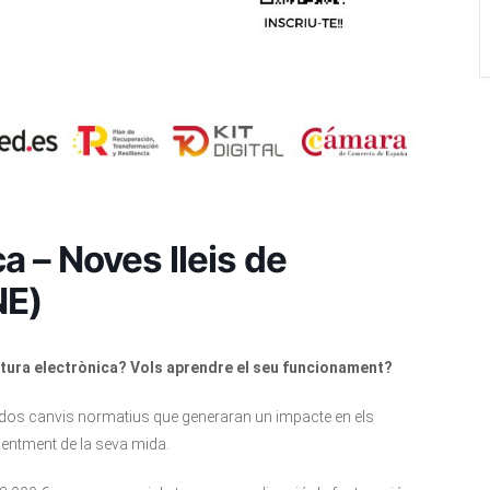
a – Noves lleis de
NE)
ctura electrònica? Vols aprendre el seu funcionament?
són dos canvis normatius que generaran un impacte en els
entment de la seva mida.