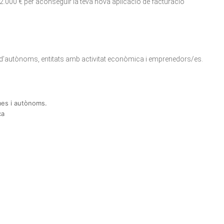
a 2.000 € per aconseguir la teva nova aplicació de facturació
 d’autònoms, entitats amb activitat econòmica i emprenedors/es.
imes i autònoms.
ca