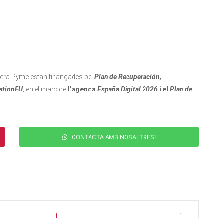
celera Pyme estan finançades pel
Plan de Recuperación,
ationEU
, en el marc de
l’agenda
España Digital 2026
i el
Plan de
CONTACTA AMB NOSALTRES!