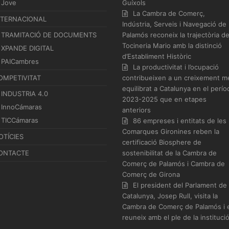
Jove
Guíxols
La Cambra de Comerç,
NTERNACIONAL
Indústria, Serveis i Navegació de
TRAMITACIÓ DE DOCUMENTS
Palamós reconeix la trajectòria d
Tocineria Mario amb la distinció
XPANDE DIGITAL
d’Establiment Històric
PAICambres
La productivitat i l’ocupació
OMPETIVITAT
contribueixen a un creixement m
equilibrat a Catalunya en el perío
INDUSTRIA 4.0
2023-2025 que en etapes
InnoCámaras
anteriors
TICCámaras
86 empreses i entitats de les
Comarques Gironines reben la
OTÍCIES
certificació Biosphere de
ONTACTE
sostenibilitat de la Cambra de
Comerç de Palamós i Cambra de
Comerç de Girona
El president del Parlament de
Catalunya, Josep Rull, visita la
Cambra de Comerç de Palamós i 
reuneix amb el ple de la instituci