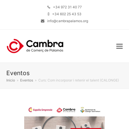
+34 972 31 40 77
+34 602 25 43 53
info@cambrapalamos.org
Eventos
Inicio
»
Eventos
»
Curs: Com incorporar i retenir el talent (CALONGE)