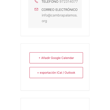
972314077
TELÉFONO
CORREO ELECTRÓNICO
info@cambrapalamos.
org
+ Añadir Google Calendar
+ exportación iCal / Outlook