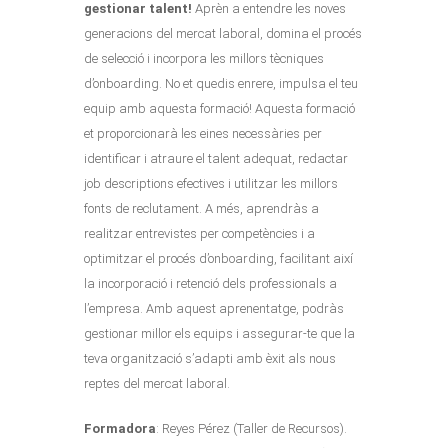
gestionar talent!
Aprèn a entendre les noves
generacions del mercat laboral, domina el procés
de selecció i incorpora les millors tècniques
d’onboarding. No et quedis enrere, impulsa el teu
equip amb aquesta formació! Aquesta formació
et proporcionarà les eines necessàries per
identificar i atraure el talent adequat, redactar
job descriptions efectives i utilitzar les millors
fonts de reclutament. A més, aprendràs a
realitzar entrevistes per competències i a
optimitzar el procés d’onboarding, facilitant així
la incorporació i retenció dels professionals a
l’empresa. Amb aquest aprenentatge, podràs
gestionar millor els equips i assegurar-te que la
teva organització s’adapti amb èxit als nous
reptes del mercat laboral.
Formadora
: Reyes Pérez (Taller de Recursos).