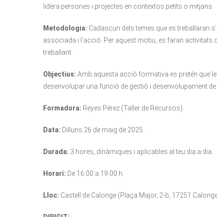
lidera persones i projectes en contextos petits o mitjans.
Metodologia:
Cadascun dels temes que es treballaran s’
associada i l’acció. Per aquest motiu, es faran activitats
treballant.
Objectius:
Amb aquesta acció formativa es pretén que les 
desenvolupar una funció de gestió i desenvolupament de
Formadora:
​Reyes Pérez (Taller de Recursos).
Data:
Dilluns 26 de maig de 2025.
Durada:
3 hores, dinàmiques i aplicables al teu dia a dia.
Horari:
De 16:00 a 19:00 h.
Lloc:
Castell de Calonge (Plaça Major, 2-b, 17251 Calonge