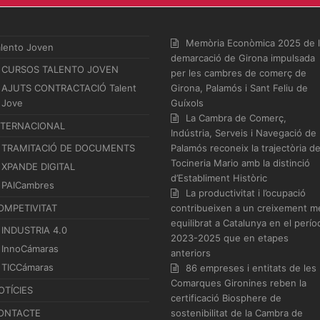
Memòria Econòmica 2025 de 
alento Joven
demarcació de Girona impulsada
CURSOS TALENTO JOVEN
per les cambres de comerç de
AJUTS CONTRACTACIÓ Talent
Girona, Palamós i Sant Feliu de
Jove
Guíxols
La Cambra de Comerç,
NTERNACIONAL
Indústria, Serveis i Navegació de
TRAMITACIÓ DE DOCUMENTS
Palamós reconeix la trajectòria d
Tocineria Mario amb la distinció
XPANDE DIGITAL
d’Establiment Històric
PAICambres
La productivitat i l’ocupació
OMPETIVITAT
contribueixen a un creixement m
equilibrat a Catalunya en el perío
INDUSTRIA 4.0
2023-2025 que en etapes
InnoCámaras
anteriors
TICCámaras
86 empreses i entitats de les
Comarques Gironines reben la
OTÍCIES
certificació Biosphere de
ONTACTE
sostenibilitat de la Cambra de