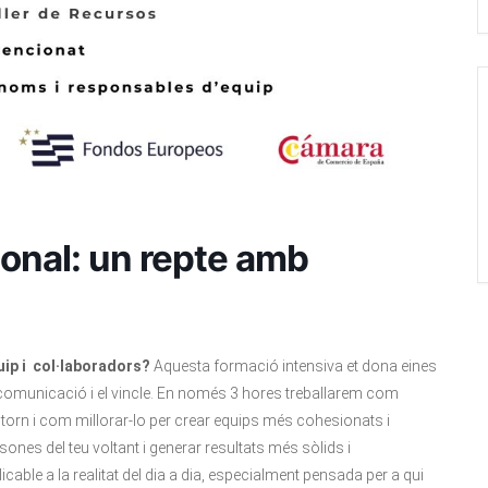
sonal: un repte amb
quip i col·laboradors?
Aquesta formació intensiva et dona eines
a comunicació i el vincle. En només 3 hores treballarem com
 entorn i com millorar-lo per crear equips més cohesionats i
ones del teu voltant i generar resultats més sòlids i
cable a la realitat del dia a dia, especialment pensada per a qui