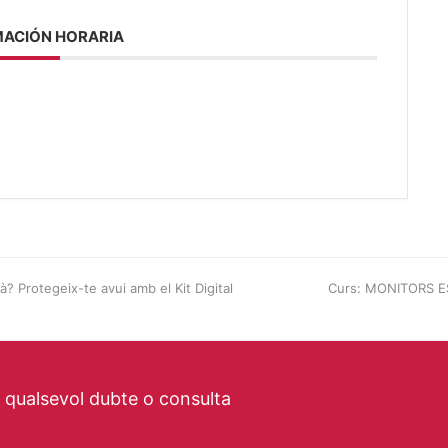
ACIÓN HORARIA
à? Protegeix-te avui amb el Kit Digital
next
Curs: MONITORS ES
post:
a qualsevol dubte o consulta