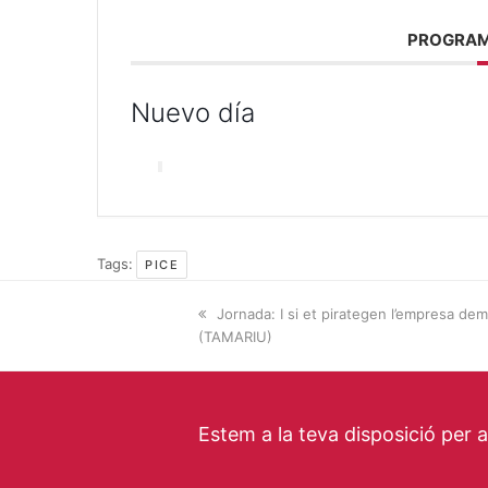
PROGRAM
Nuevo día
Tags:
PICE
previous
Jornada: I si et pirategen l’empresa dem
(TAMARIU)
post:
Estem a la teva disposició per 