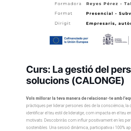
Curs: La gestió del per
solucions (CALONGE)
Vols millorar la teva manera de relacionar-te amb l’e
pràctiques per liderar persones des de la consciència, l
identificar el teu estil de lideratge, com impacta en el teu
motivats. Descobriràs com influir positivament en les pers
sostenibles. Una sessió dinàmica, participativa i 100% apli