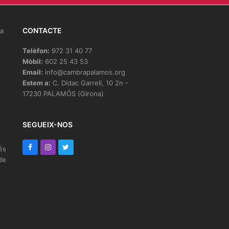
CONTACTE
la
Telèfon:
972 31 40 77
Mòbil:
602 25 43 53
Email:
info@cambrapalamos.org
Estem a:
C. Dídac Garrell, 10 2n -
17230 PALAMÓS (Girona)
e
SEGUEIX-NOS
F
I
T
és
de
a
n
w
c
s
i
e
t
t
b
a
t
o
g
e