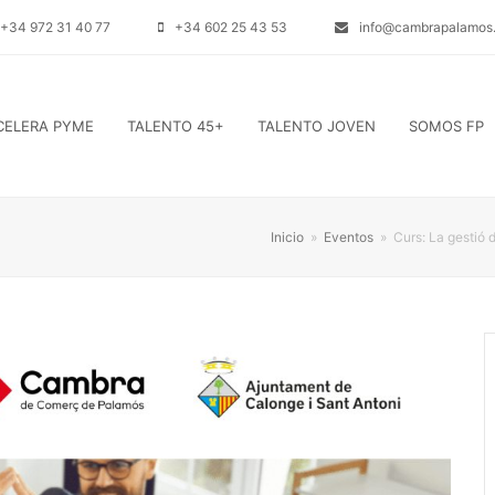
+34 972 31 40 77
+34 602 25 43 53
info@cambrapalamos.
CELERA PYME
TALENTO 45+
TALENTO JOVEN
SOMOS FP
Inicio
»
Eventos
»
Curs: La gestió