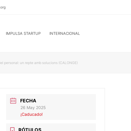
org
IMPULSA STARTUP
INTERNACIONAL
 del personal: un repte amb solucions (CALONGE)
FECHA
26 May 2025
¡Caducado!
RÓTULOS