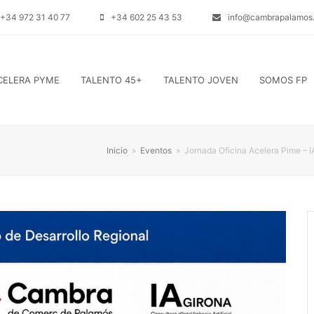
+34 972 31 40 77
+34 602 25 43 53
info@cambrapalamos.
CELERA PYME
TALENTO 45+
TALENTO JOVEN
SOMOS FP
Inicio
»
Eventos
»
Jornada Oficina Acelera Pime – 