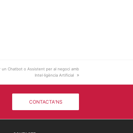
r un Chatbot o Assistent per al negoci amb
Intel·ligència Artificial
CONTACTA'NS