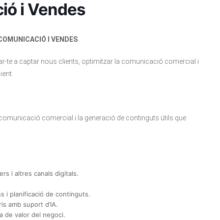
ió i Vendes
 COMUNICACIÓ I VENDES
r-te a captar nous clients, optimitzar la comunicació comercial i
ient.
, la comunicació comercial i la generació de continguts útils que
s i altres canals digitals.
s i planificació de continguts.
is amb suport d’IA.
sta de valor del negoci.