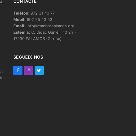
CONTACTE
la
Telèfon:
972 31 40 77
Mòbil:
602 25 43 53
Email:
info@cambrapalamos.org
Estem a:
C. Dídac Garrell, 10 2n -
17230 PALAMÓS (Girona)
e
SEGUEIX-NOS
F
I
T
és
de
a
n
w
c
s
i
e
t
t
b
a
t
o
g
e
o
r
r
k
a