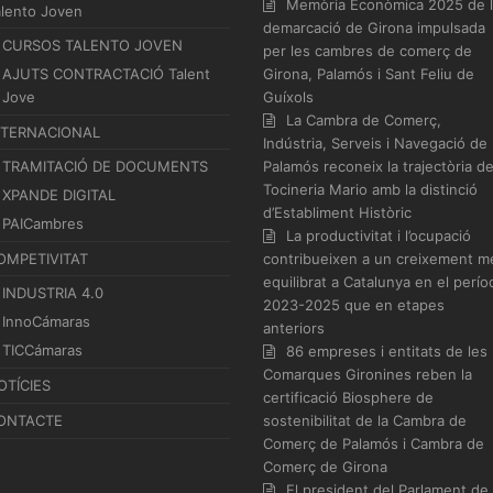
Memòria Econòmica 2025 de 
alento Joven
demarcació de Girona impulsada
CURSOS TALENTO JOVEN
per les cambres de comerç de
AJUTS CONTRACTACIÓ Talent
Girona, Palamós i Sant Feliu de
Jove
Guíxols
La Cambra de Comerç,
NTERNACIONAL
Indústria, Serveis i Navegació de
TRAMITACIÓ DE DOCUMENTS
Palamós reconeix la trajectòria d
Tocineria Mario amb la distinció
XPANDE DIGITAL
d’Establiment Històric
PAICambres
La productivitat i l’ocupació
OMPETIVITAT
contribueixen a un creixement m
equilibrat a Catalunya en el perío
INDUSTRIA 4.0
2023-2025 que en etapes
InnoCámaras
anteriors
TICCámaras
86 empreses i entitats de les
Comarques Gironines reben la
OTÍCIES
certificació Biosphere de
ONTACTE
sostenibilitat de la Cambra de
Comerç de Palamós i Cambra de
Comerç de Girona
El president del Parlament de