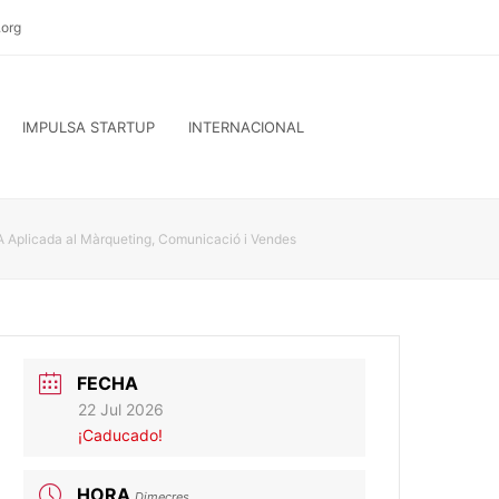
org
IMPULSA STARTUP
INTERNACIONAL
IA Aplicada al Màrqueting, Comunicació i Vendes
FECHA
22 Jul 2026
¡Caducado!
HORA
Dimecres