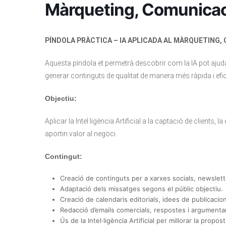
Màrqueting, Comunicac
PÍNDOLA PRÀCTICA – IA APLICADA AL MÀRQUETING,
Aquesta píndola et permetrà descobrir com la IA pot ajuda
generar continguts de qualitat de manera més ràpida i efic
Objectiu:
Aplicar la Intel·ligència Artificial a la captació de clients
aportin valor al negoci.
Contingut:
Creació de continguts per a xarxes socials, newsletter
Adaptació dels missatges segons el públic objectiu.
Creació de calendaris editorials, idees de publicacion
Redacció d’emails comercials, respostes i argumentar
Ús de la Intel·ligència Artificial per millorar la propo