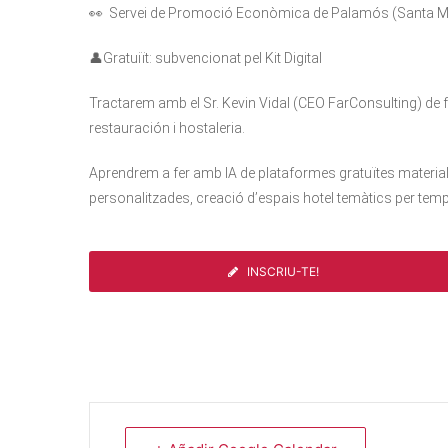
👀
Servei de Promoció Econòmica de Palamós
(Santa M
⁣⁣👤Gratuiït: subvencionat pel Kit Digital
Tractarem amb el Sr. Kevin Vidal (CEO FarConsulting) de 
restauración i hostaleria.
Aprendrem a fer amb IA de plataformes gratuïtes materials
personalitzades, creació d’espais hotel temàtics per temp
INSCRIU-TE!