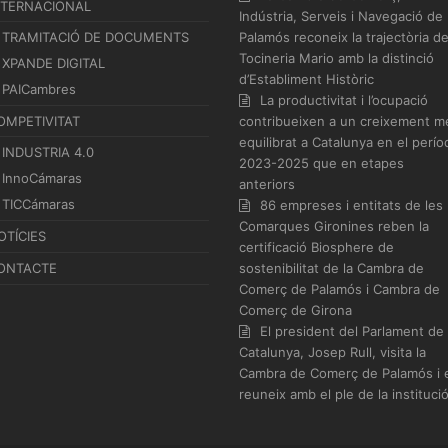
NTERNACIONAL
Indústria, Serveis i Navegació de
TRAMITACIÓ DE DOCUMENTS
Palamós reconeix la trajectòria d
Tocineria Mario amb la distinció
XPANDE DIGITAL
d’Establiment Històric
PAICambres
La productivitat i l’ocupació
OMPETIVITAT
contribueixen a un creixement m
equilibrat a Catalunya en el perío
INDUSTRIA 4.0
2023-2025 que en etapes
InnoCámaras
anteriors
TICCámaras
86 empreses i entitats de les
Comarques Gironines reben la
OTÍCIES
certificació Biosphere de
ONTACTE
sostenibilitat de la Cambra de
Comerç de Palamós i Cambra de
Comerç de Girona
El president del Parlament de
Catalunya, Josep Rull, visita la
Cambra de Comerç de Palamós i 
reuneix amb el ple de la instituci