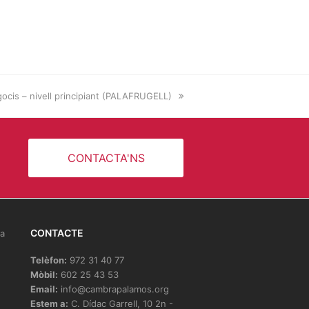
negocis – nivell principiant (PALAFRUGELL)
CONTACTA'NS
CONTACTE
la
Telèfon:
972 31 40 77
Mòbil:
602 25 43 53
Email:
info@cambrapalamos.org
Estem a:
C. Dídac Garrell, 10 2n -