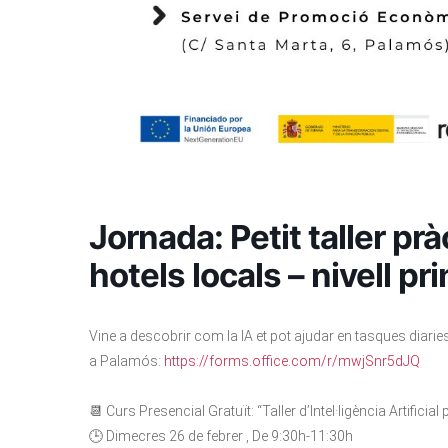
Jornada: Petit taller prà
hotels locals – nivell 
Vine a descobrir com la IA et pot ajudar en tasques diaries
a Palamós:
https://forms.office.com/r/mwjSnr5dJQ
📆 Curs Presencial Gratuït: “Taller d’Intel·ligència Artifici
🕒 Dimecres 26 de febrer , De 9:30h-11:30h⁣⁣