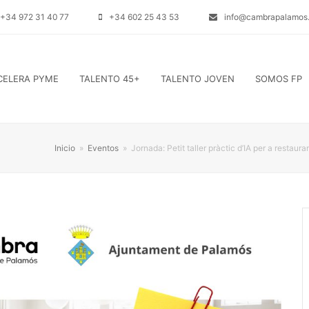
+34 972 31 40 77
+34 602 25 43 53
info@cambrapalamos.
CELERA PYME
TALENTO 45+
TALENTO JOVEN
SOMOS FP
Inicio
»
Eventos
»
Jornada: Petit taller pràctic d’IA per a restaur