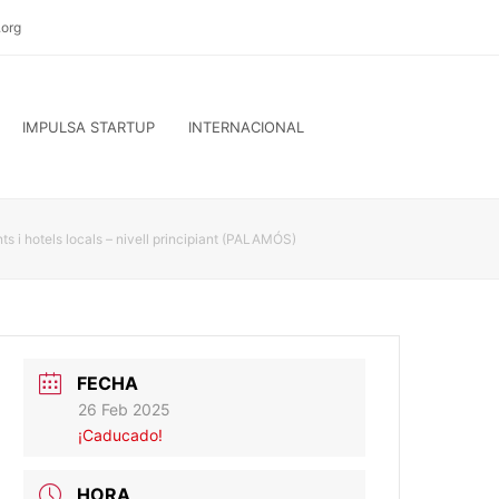
org
IMPULSA STARTUP
INTERNACIONAL
ants i hotels locals – nivell principiant (PALAMÓS)
FECHA
26 Feb 2025
¡Caducado!
HORA