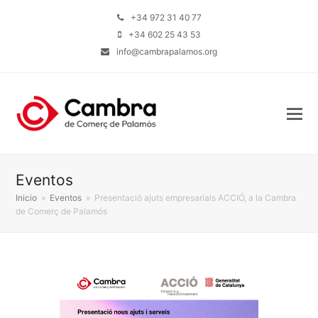
+34 972 31 40 77
+34 602 25 43 53
info@cambrapalamos.org
Eventos
Inicio
»
Eventos
»
Presentació ajuts empresarials ACCIÓ, a la Cambra
de Comerç de Palamós