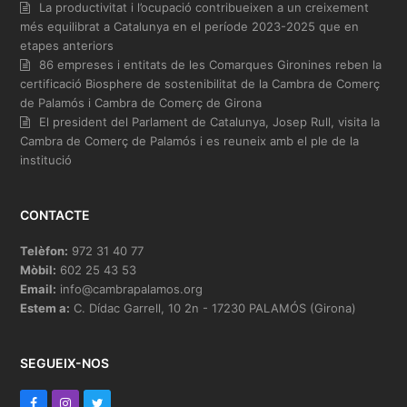
La productivitat i l’ocupació contribueixen a un creixement
més equilibrat a Catalunya en el període 2023-2025 que en
etapes anteriors
86 empreses i entitats de les Comarques Gironines reben la
certificació Biosphere de sostenibilitat de la Cambra de Comerç
de Palamós i Cambra de Comerç de Girona
El president del Parlament de Catalunya, Josep Rull, visita la
Cambra de Comerç de Palamós i es reuneix amb el ple de la
institució
CONTACTE
Telèfon:
972 31 40 77
Mòbil:
602 25 43 53
Email:
info@cambrapalamos.org
Estem a:
C. Dídac Garrell, 10 2n - 17230 PALAMÓS (Girona)
SEGUEIX-NOS
F
I
T