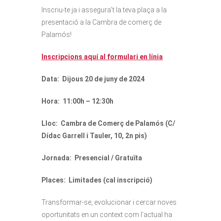
Inscriu-te ja i assegura’t la teva plaça a la
presentació a la Cambra de comerç de
Palamós!
Inscripcions aquí al formulari en línia
Data: Dijous 20 de juny de 2024
Hora: 11:00h – 12:30h
Lloc: Cambra de Comerç de Palamós (C/
Dídac Garrell i Tauler, 10, 2n pis)
Jornada: Presencial / Gratuïta
Places: Limitades (cal inscripció)
Transformar-se, evolucionar i cercar noves
oportunitats en un context com l’actual ha