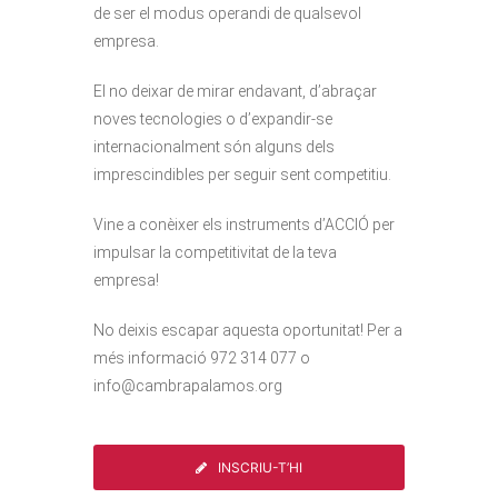
de ser el modus operandi de qualsevol
empresa.
El no deixar de mirar endavant, d’abraçar
noves tecnologies o d’expandir-se
internacionalment són alguns dels
imprescindibles per seguir sent competitiu.
Vine a conèixer els instruments d’ACCIÓ per
impulsar la competitivitat de la teva
empresa!
No deixis escapar aquesta oportunitat! Per a
més informació 972 314 077 o
info@cambrapalamos.org
INSCRIU-T’HI