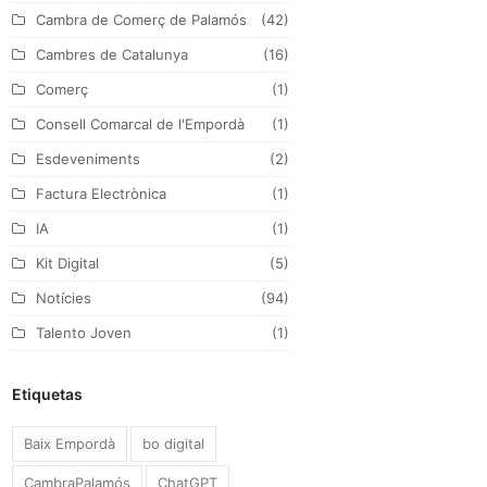
Cambra de Comerç de Palamós
(42)
r
o
r
I
Cambres de Catalunya
(16)
k
a
n
Comerç
(1)
m
Consell Comarcal de l'Empordà
(1)
Esdeveniments
(2)
Factura Electrònica
(1)
IA
(1)
Kit Digital
(5)
Notícies
(94)
Talento Joven
(1)
Etiquetas
Baix Empordà
bo digital
CambraPalamós
ChatGPT