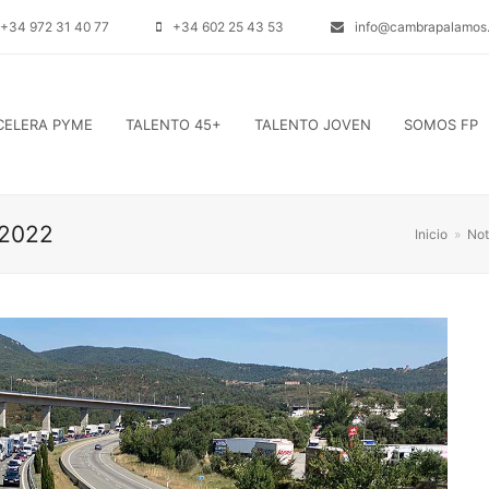
+34 972 31 40 77
+34 602 25 43 53
info@cambrapalamos.
CELERA PYME
TALENTO 45+
TALENTO JOVEN
SOMOS FP
 2022
Inicio
»
Not