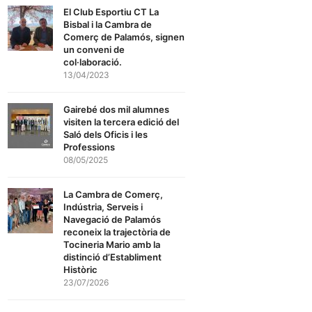
El Club Esportiu CT La
Bisbal i la Cambra de
Comerç de Palamós, signen
un conveni de
col·laboració.
13/04/2023
Gairebé dos mil alumnes
visiten la tercera edició del
Saló dels Oficis i les
Professions
08/05/2025
La Cambra de Comerç,
Indústria, Serveis i
Navegació de Palamós
reconeix la trajectòria de
Tocineria Mario amb la
distinció d’Establiment
Històric
23/07/2026