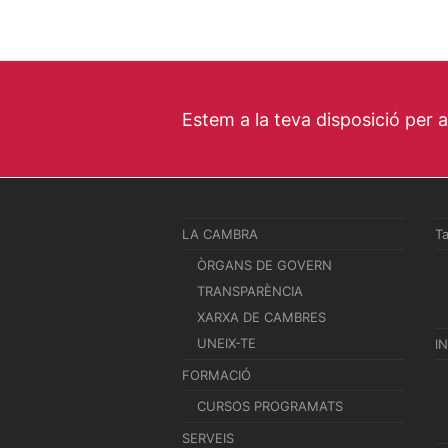
Estem a la teva disposició per 
LA CAMBRA
T
ÒRGANS DE GOVERN
TRANSPARÈNCIA
XARXA DE CAMBRES
UNEIX-TE
I
FORMACIÓ
CURSOS PROGRAMATS
SERVEIS