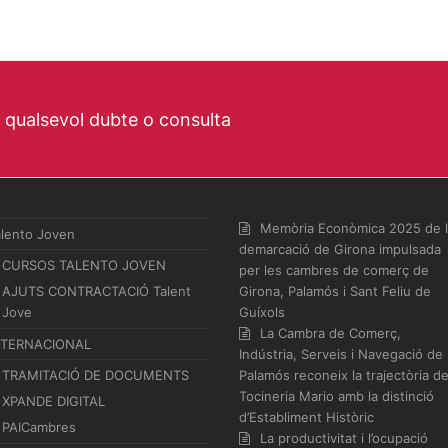
a qualsevol dubte o consulta
Memòria Econòmica 2025 de 
alento Joven
demarcació de Girona impulsada
CURSOS TALENTO JOVEN
per les cambres de comerç de
AJUTS CONTRACTACIÓ Talent
Girona, Palamós i Sant Feliu de
Jove
Guíxols
La Cambra de Comerç,
NTERNACIONAL
Indústria, Serveis i Navegació de
TRAMITACIÓ DE DOCUMENTS
Palamós reconeix la trajectòria d
Tocineria Mario amb la distinció
XPANDE DIGITAL
d’Establiment Històric
PAICambres
La productivitat i l’ocupació