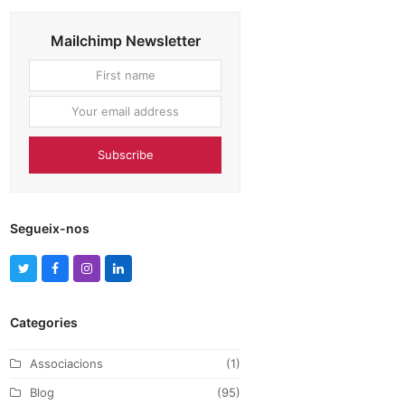
Mailchimp Newsletter
First
Your
name
email
address
Subscribe
Segueix-nos
T
F
I
L
w
a
n
i
Categories
i
c
s
n
t
e
t
k
Associacions
(1)
t
b
a
e
Blog
(95)
e
o
g
d