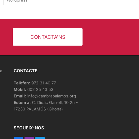
Wordpress
CONTACTA'NS
CONTACTE
la
Telèfon:
972 31 40 77
Mòbil:
602 25 43 53
Email:
info@cambrapalamos.org
Estem a:
C. Dídac Garrell, 10 2n -
17230 PALAMÓS (Girona)
e
SEGUEIX-NOS