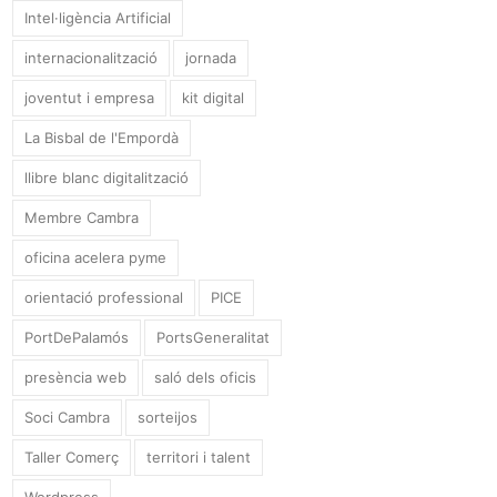
Intel·ligència Artificial
internacionalització
jornada
joventut i empresa
kit digital
La Bisbal de l'Empordà
llibre blanc digitalització
Membre Cambra
oficina acelera pyme
orientació professional
PICE
PortDePalamós
PortsGeneralitat
presència web
saló dels oficis
Soci Cambra
sorteijos
Taller Comerç
territori i talent