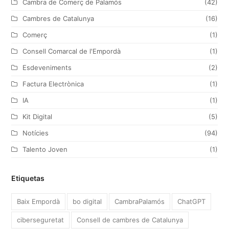
Cambra de Comerç de Palamós
(42)
r
o
r
I
Cambres de Catalunya
(16)
k
a
n
Comerç
(1)
m
Consell Comarcal de l'Empordà
(1)
Esdeveniments
(2)
Factura Electrònica
(1)
IA
(1)
Kit Digital
(5)
Notícies
(94)
Talento Joven
(1)
Etiquetas
Baix Empordà
bo digital
CambraPalamós
ChatGPT
ciberseguretat
Consell de cambres de Catalunya