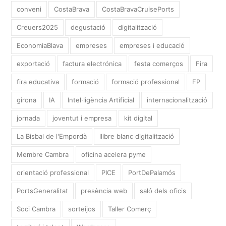
conveni
CostaBrava
CostaBravaCruisePorts
Creuers2025
degustació
digitalització
EconomiaBlava
empreses
empreses i educació
exportació
factura electrónica
festa comerços
Fira
fira educativa
formació
formació professional
FP
girona
IA
Intel·ligència Artificial
internacionalització
jornada
joventut i empresa
kit digital
La Bisbal de l'Empordà
llibre blanc digitalització
Membre Cambra
oficina acelera pyme
orientació professional
PICE
PortDePalamós
PortsGeneralitat
presència web
saló dels oficis
Soci Cambra
sorteijos
Taller Comerç