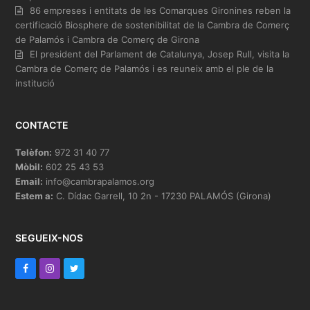
86 empreses i entitats de les Comarques Gironines reben la
certificació Biosphere de sostenibilitat de la Cambra de Comerç
de Palamós i Cambra de Comerç de Girona
El president del Parlament de Catalunya, Josep Rull, visita la
Cambra de Comerç de Palamós i es reuneix amb el ple de la
institució
CONTACTE
Telèfon:
972 31 40 77
Mòbil:
602 25 43 53
Email:
info@cambrapalamos.org
Estem a:
C. Dídac Garrell, 10 2n - 17230 PALAMÓS (Girona)
SEGUEIX-NOS
F
I
T
a
n
w
c
s
i