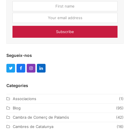
First
Your
name
email
addres
Subscribe
Segueix-nos
T
F
I
L
w
a
n
i
Categories
i
c
s
n
t
e
t
k
Associacions
(1)
t
b
a
e
Blog
(95)
e
o
g
d
Cambra de Comerç de Palamós
(42)
r
o
r
I
Cambres de Catalunya
(16)
k
a
n