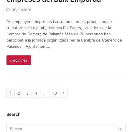
19/03/2026
“Acompanyem empreses i autònoms en els processos de
transformació digital”, destaca Pol Fages, president de la
Cambra de Comerç de Palamós Més de 70 persones han
participat a la jornada organitzada per la Cambra de Comerç de
Palamós i l’Ajuntament…
Llegir més
Page
1
Page
2
Page
3
Page
4
…
Page
10
Siguiente
Search
Buscar
Enviar