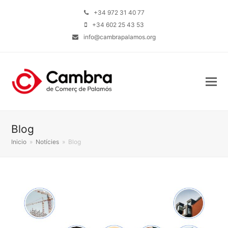
+34 972 31 40 77
+34 602 25 43 53
info@cambrapalamos.org
Blog
Inicio
»
Notícies
»
Blog