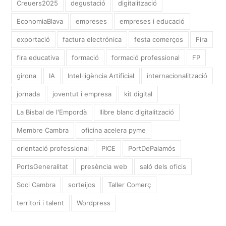
Creuers2025
degustació
digitalització
EconomiaBlava
empreses
empreses i educació
exportació
factura electrónica
festa comerços
Fira
fira educativa
formació
formació professional
FP
girona
IA
Intel·ligència Artificial
internacionalització
jornada
joventut i empresa
kit digital
La Bisbal de l'Empordà
llibre blanc digitalització
Membre Cambra
oficina acelera pyme
orientació professional
PICE
PortDePalamós
PortsGeneralitat
presència web
saló dels oficis
Soci Cambra
sorteijos
Taller Comerç
territori i talent
Wordpress