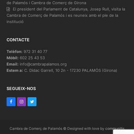
de Palamós i Cambra de Comerç de Girona
El president del Parlament de Catalunya, Josep Rull, visita la
Cambra de Comerç de Palamós i es reuneix amb el ple de la
institució
CONTACTE
Telèfon:
972 31 40 77
Mòbil:
602 25 43 53
Email:
info@cambrapalamos.org
Estem a:
C. Dídac Garrell, 10 2n - 17230 PALAMÓS (Girona)
SEGUEIX-NOS
F
I
T
a
n
w
c
s
i
e
t
t
Cambra de Comerç de Palamós © Designed with love by
communitis