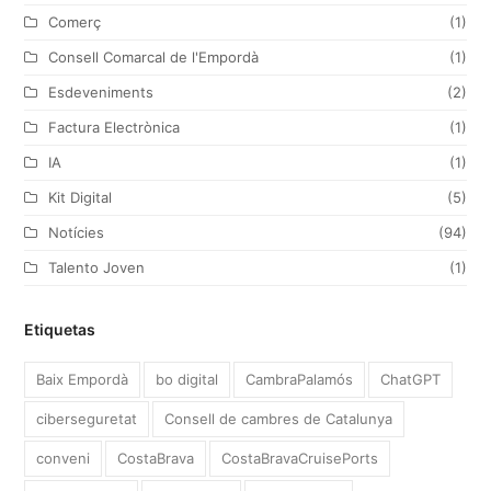
Comerç
(1)
m
Consell Comarcal de l'Empordà
(1)
Esdeveniments
(2)
Factura Electrònica
(1)
IA
(1)
Kit Digital
(5)
Notícies
(94)
Talento Joven
(1)
Etiquetas
Baix Empordà
bo digital
CambraPalamós
ChatGPT
ciberseguretat
Consell de cambres de Catalunya
conveni
CostaBrava
CostaBravaCruisePorts