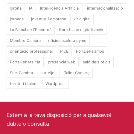
girona
IA
Intel·ligència Artificial
internacionalització
jornada
joventut i empresa
kit digital
La Bisbal de l'Empordà
llibre blanc digitalització
Membre Cambra
oficina acelera pyme
orientació professional
PICE
PortDePalamós
PortsGeneralitat
presència web
saló dels oficis
Soci Cambra
sorteijos
Taller Comerç
territori i talent
Wordpress
Estem a la teva disposició per a qualsevol
dubte o consulta