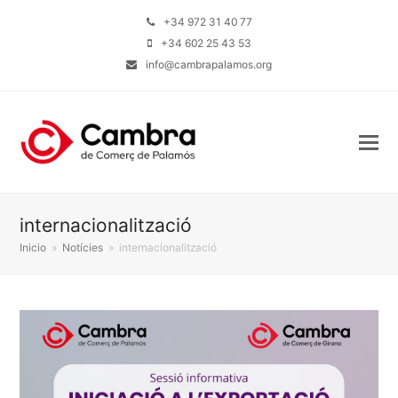
+34 972 31 40 77
+34 602 25 43 53
info@cambrapalamos.org
internacionalització
Inicio
»
Notícies
»
internacionalització