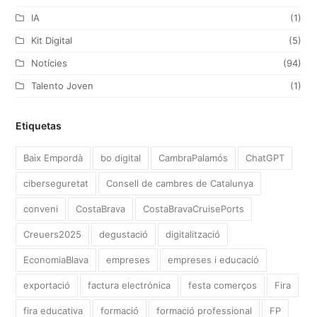
IA
(1)
Kit Digital
(5)
Notícies
(94)
Talento Joven
(1)
Etiquetas
Baix Empordà
bo digital
CambraPalamós
ChatGPT
ciberseguretat
Consell de cambres de Catalunya
conveni
CostaBrava
CostaBravaCruisePorts
Creuers2025
degustació
digitalització
EconomiaBlava
empreses
empreses i educació
exportació
factura electrónica
festa comerços
Fira
fira educativa
formació
formació professional
FP