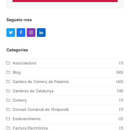
Segueix-nos
T
F
I
L
w
a
n
i
Categories
i
c
s
n
t
e
t
k
Associacions
(1)
t
b
a
e
Blog
(95)
e
o
g
d
Cambra de Comerç de Palamós
(42)
r
o
r
I
Cambres de Catalunya
(16)
k
a
n
Comerç
(1)
m
Consell Comarcal de l'Empordà
(1)
Esdeveniments
(2)
Factura Electrònica
(1)