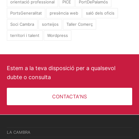
orientació professional
PICE
PortDePalamós
PortsGeneralitat
presència web
saló dels oficis
Soci Cambra
sorteijos
Taller Comerç
territori i talent
Wordpress
Estem a la teva disposició per a qualsevol
dubte o consulta
CONTACTA'NS
LA CAMBRA