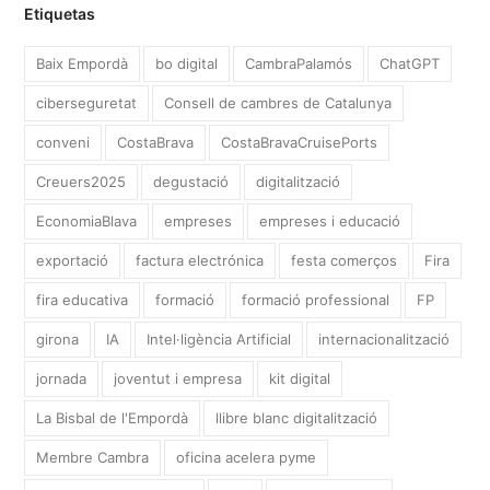
Etiquetas
Baix Empordà
bo digital
CambraPalamós
ChatGPT
ciberseguretat
Consell de cambres de Catalunya
conveni
CostaBrava
CostaBravaCruisePorts
Creuers2025
degustació
digitalització
EconomiaBlava
empreses
empreses i educació
exportació
factura electrónica
festa comerços
Fira
fira educativa
formació
formació professional
FP
girona
IA
Intel·ligència Artificial
internacionalització
jornada
joventut i empresa
kit digital
La Bisbal de l'Empordà
llibre blanc digitalització
Membre Cambra
oficina acelera pyme