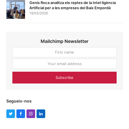
Genís Roca analitza els reptes de la Intel·ligència
Artificial per a les empreses del Baix Empordà
19/03/2026
Mailchimp Newsletter
First
Your
name
email
addres
Subscribe
Segueix-nos
T
F
I
L
w
a
n
i