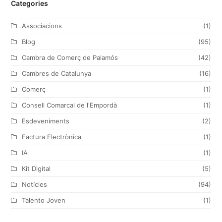
Categories
i
c
s
n
t
e
t
k
Associacions
(1)
t
b
a
e
Blog
(95)
e
o
g
d
Cambra de Comerç de Palamós
(42)
r
o
r
I
Cambres de Catalunya
(16)
k
a
n
Comerç
(1)
m
Consell Comarcal de l'Empordà
(1)
Esdeveniments
(2)
Factura Electrònica
(1)
IA
(1)
Kit Digital
(5)
Notícies
(94)
Talento Joven
(1)