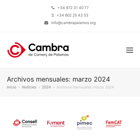
+34 972 31 40 77
+34 602 25 43 53
info@cambrapalamos.org
Archivos mensuales: marzo 2024
Inicio
»
Notícies
»
2024
»
Archivos mensuales: marzo 2024