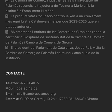
La Cambra de Comerç, Indústria, Serveis i Navegació de
Palamós reconeix la trajectòria de Tocineria Mario amb la
distinció d’Establiment Històric
La productivitat i l’ocupació contribueixen a un creixement
més equilibrat a Catalunya en el període 2023-2025 que en
etapes anteriors
86 empreses i entitats de les Comarques Gironines reben la
certificació Biosphere de sostenibilitat de la Cambra de Comerç
de Palamós i Cambra de Comerç de Girona
El president del Parlament de Catalunya, Josep Rull, visita la
Cambra de Comerç de Palamós i es reuneix amb el ple de la
institució
CONTACTE
Telèfon:
972 31 40 77
Mòbil:
602 25 43 53
Email:
info@cambrapalamos.org
Estem a:
C. Dídac Garrell, 10 2n - 17230 PALAMÓS (Girona)