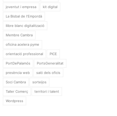
joventut i empresa
kit digital
La Bisbal de l'Empordà
llibre blanc digitalització
Membre Cambra
oficina acelera pyme
orientació professional
PICE
PortDePalamós
PortsGeneralitat
presència web
saló dels oficis
Soci Cambra
sorteijos
Taller Comerç
territori i talent
Wordpress