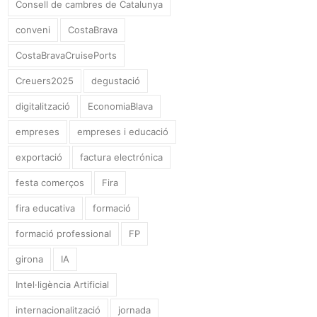
Consell de cambres de Catalunya
conveni
CostaBrava
CostaBravaCruisePorts
Creuers2025
degustació
digitalització
EconomiaBlava
empreses
empreses i educació
exportació
factura electrónica
festa comerços
Fira
fira educativa
formació
formació professional
FP
girona
IA
Intel·ligència Artificial
internacionalització
jornada