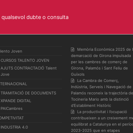
a qualsevol dubte o consulta
Memòria Econòmica 2025 de 
alento Joven
demarcació de Girona impulsada
CURSOS TALENTO JOVEN
per les cambres de comerç de
AJUTS CONTRACTACIÓ Talent
Girona, Palamós i Sant Feliu de
Jove
Guíxols
La Cambra de Comerç,
NTERNACIONAL
Indústria, Serveis i Navegació de
TRAMITACIÓ DE DOCUMENTS
Palamós reconeix la trajectòria d
Tocineria Mario amb la distinció
XPANDE DIGITAL
d’Establiment Històric
PAICambres
La productivitat i l’ocupació
OMPETIVITAT
contribueixen a un creixement m
equilibrat a Catalunya en el perío
INDUSTRIA 4.0
2023-2025 que en etapes