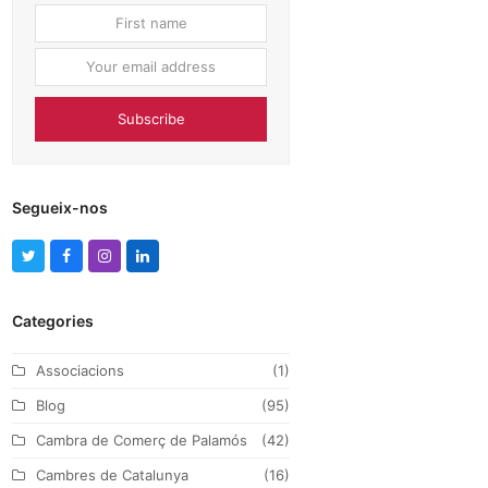
First
Your
name
email
address
Subscribe
Segueix-nos
T
F
I
L
w
a
n
i
Categories
i
c
s
n
t
e
t
k
Associacions
(1)
t
b
a
e
Blog
(95)
e
o
g
d
Cambra de Comerç de Palamós
(42)
r
o
r
I
Cambres de Catalunya
(16)
k
a
n