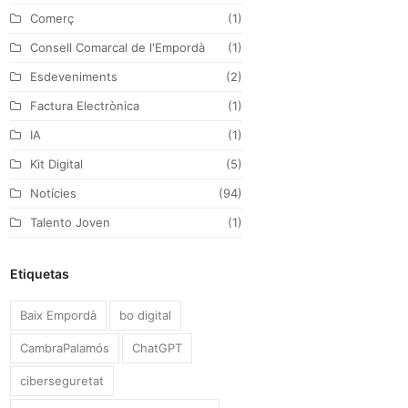
Comerç
(1)
m
Consell Comarcal de l'Empordà
(1)
Esdeveniments
(2)
Factura Electrònica
(1)
IA
(1)
Kit Digital
(5)
Notícies
(94)
Talento Joven
(1)
Etiquetas
Baix Empordà
bo digital
CambraPalamós
ChatGPT
ciberseguretat