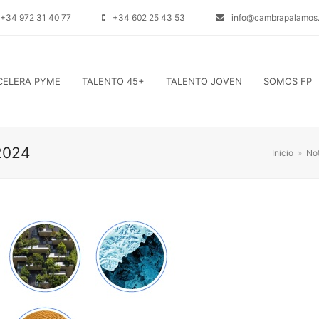
+34 972 31 40 77
+34 602 25 43 53
info@cambrapalamos.
CELERA PYME
TALENTO 45+
TALENTO JOVEN
SOMOS FP
 2024
Inicio
»
Not