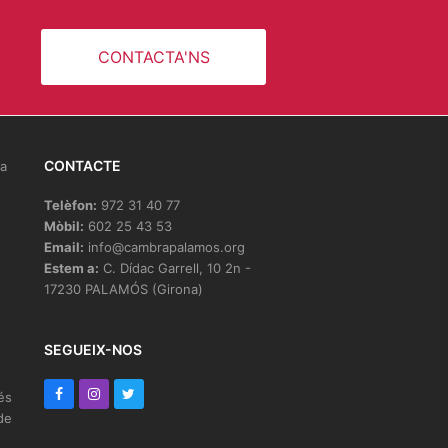
CONTACTA'NS
CONTACTE
la
Telèfon:
972 31 40 77
Mòbil:
602 25 43 53
Email:
info@cambrapalamos.org
Estem a:
C. Dídac Garrell, 10 2n -
17230 PALAMÓS (Girona)
e
SEGUEIX-NOS
F
I
T
és
de
a
n
w