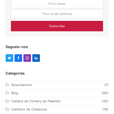
First
Your
name
email
addres
Subscribe
Segueix-nos
T
F
I
L
w
a
n
i
Categories
i
c
s
n
t
e
t
k
Associacions
(1)
t
b
a
e
Blog
(95)
e
o
g
d
Cambra de Comerç de Palamós
(42)
r
o
r
I
Cambres de Catalunya
(16)
k
a
n