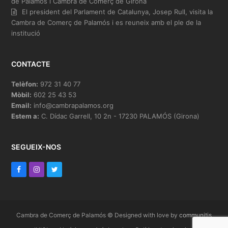
de Palamós i Cambra de Comerç de Girona
El president del Parlament de Catalunya, Josep Rull, visita la
Cambra de Comerç de Palamós i es reuneix amb el ple de la
institució
CONTACTE
Telèfon:
972 31 40 77
Mòbil:
602 25 43 53
Email:
info@cambrapalamos.org
Estem a:
C. Dídac Garrell, 10 2n - 17230 PALAMÓS (Girona)
SEGUEIX-NOS
F
I
T
a
n
w
c
s
i
e
t
t
Cambra de Comerç de Palamós © Designed with love by
communitis