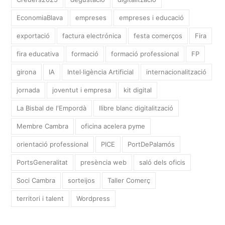
EconomiaBlava
empreses
empreses i educació
exportació
factura electrónica
festa comerços
Fira
fira educativa
formació
formació professional
FP
girona
IA
Intel·ligència Artificial
internacionalització
jornada
joventut i empresa
kit digital
La Bisbal de l'Empordà
llibre blanc digitalització
Membre Cambra
oficina acelera pyme
orientació professional
PICE
PortDePalamós
PortsGeneralitat
presència web
saló dels oficis
Soci Cambra
sorteijos
Taller Comerç
territori i talent
Wordpress