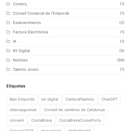
Comerç
(1)
m
Consell Comarcal de l'Empordà
(1)
Esdeveniments
(2)
Factura Electrònica
(1)
IA
(1)
Kit Digital
(5)
Notícies
(94)
Talento Joven
(1)
Etiquetas
Baix Empordà
bo digital
CambraPalamós
ChatGPT
ciberseguretat
Consell de cambres de Catalunya
conveni
CostaBrava
CostaBravaCruisePorts
Creuers2025
degustació
digitalització