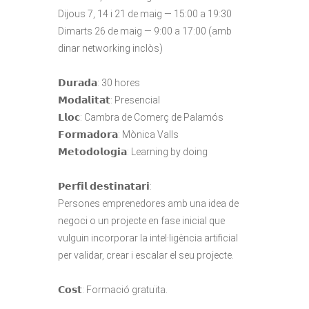
Dijous 7, 14 i 21 de maig — 15:00 a 19:30⁣
Dimarts 26 de maig — 9:00 a 17:00 (amb
dinar networking inclòs)⁣
𝗗𝘂𝗿𝗮𝗱𝗮: 30 hores⁣
𝗠𝗼𝗱𝗮𝗹𝗶𝘁𝗮𝘁: Presencial⁣
𝗟𝗹𝗼𝗰: Cambra de Comerç de Palamós⁣
𝗙𝗼𝗿𝗺𝗮𝗱𝗼𝗿𝗮: Mònica Valls⁣
𝗠𝗲𝘁𝗼𝗱𝗼𝗹𝗼𝗴𝗶𝗮: Learning by doing⁣
𝗣𝗲𝗿𝗳𝗶𝗹 𝗱𝗲𝘀𝘁𝗶𝗻𝗮𝘁𝗮𝗿𝗶:⁣
Persones emprenedores amb una idea de
negoci o un projecte en fase inicial que
vulguin incorporar la intel·ligència artificial
per validar, crear i escalar el seu projecte.⁣
𝗖𝗼𝘀𝘁: Formació gratuïta.