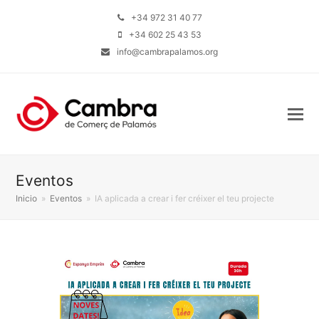
+34 972 31 40 77
+34 602 25 43 53
info@cambrapalamos.org
Eventos
Inicio
»
Eventos
»
IA aplicada a crear i fer créixer el teu projecte