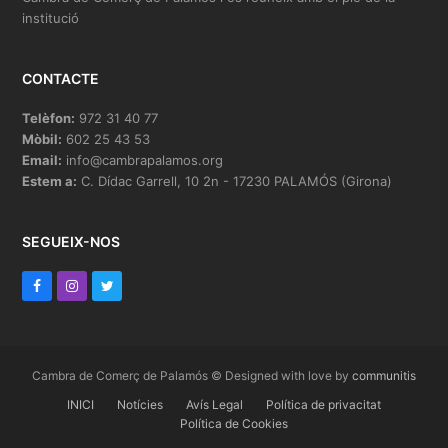
institució
CONTACTE
Telèfon:
972 31 40 77
Mòbil:
602 25 43 53
Email:
info@cambrapalamos.org
Estem a:
C. Dídac Garrell, 10 2n - 17230 PALAMÓS (Girona)
SEGUEIX-NOS
F
I
T
a
n
w
c
s
i
e
t
t
Cambra de Comerç de Palamós © Designed with love by
communitis
b
INICI
a
t
Notícies
Avís Legal
Política de privacitat
Política de Cookies
o
g
e