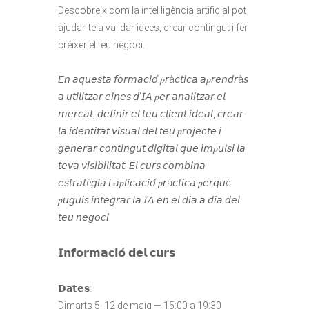
Descobreix com la intel·ligència artificial pot
ajudar-te a validar idees, crear contingut i fer
créixer el teu negoci.⁣
𝘌𝘯 𝘢𝘲𝘶𝘦𝘴𝘵𝘢 𝘧𝘰𝘳𝘮𝘢𝘤𝘪𝘰́ 𝑝𝘳à𝘤𝘵𝘪𝘤𝘢 𝘢𝑝𝘳𝘦𝘯𝘥𝘳à𝘴
𝘢 𝘶𝘵𝘪𝘭𝘪𝘵𝘻𝘢𝘳 𝘦𝘪𝘯𝘦𝘴 𝘥’𝘐𝘈 𝑝𝘦𝘳 𝘢𝘯𝘢𝘭𝘪𝘵𝘻𝘢𝘳 𝘦𝘭
𝘮𝘦𝘳𝘤𝘢𝘵, 𝘥𝘦𝘧𝘪𝘯𝘪𝘳 𝘦𝘭 𝘵𝘦𝘶 𝘤𝘭𝘪𝘦𝘯𝘵 𝘪𝘥𝘦𝘢𝘭, 𝘤𝘳𝘦𝘢𝘳
𝘭𝘢 𝘪𝘥𝘦𝘯𝘵𝘪𝘵𝘢𝘵 𝘷𝘪𝘴𝘶𝘢𝘭 𝘥𝘦𝘭 𝘵𝘦𝘶 𝑝𝘳𝘰𝘫𝘦𝘤𝘵𝘦 𝘪
𝘨𝘦𝘯𝘦𝘳𝘢𝘳 𝘤𝘰𝘯𝘵𝘪𝘯𝘨𝘶𝘵 𝘥𝘪𝘨𝘪𝘵𝘢𝘭 𝘲𝘶𝘦 𝘪𝘮𝑝𝘶𝘭𝘴𝘪 𝘭𝘢
𝘵𝘦𝘷𝘢 𝘷𝘪𝘴𝘪𝘣𝘪𝘭𝘪𝘵𝘢𝘵. 𝘌𝘭 𝘤𝘶𝘳𝘴 𝘤𝘰𝘮𝘣𝘪𝘯𝘢
𝘦𝘴𝘵𝘳𝘢𝘵è𝘨𝘪𝘢 𝘪 𝘢𝑝𝘭𝘪𝘤𝘢𝘤𝘪𝘰́ 𝑝𝘳à𝘤𝘵𝘪𝘤𝘢 𝑝𝘦𝘳𝘲𝘶è
𝑝𝘶𝘨𝘶𝘪𝘴 𝘪𝘯𝘵𝘦𝘨𝘳𝘢𝘳 𝘭𝘢 𝘐𝘈 𝘦𝘯 𝘦𝘭 𝘥𝘪𝘢 𝘢 𝘥𝘪𝘢 𝘥𝘦𝘭
𝘵𝘦𝘶 𝘯𝘦𝘨𝘰𝘤𝘪.⁣
𝗜𝗻𝗳𝗼𝗿𝗺𝗮𝗰𝗶𝗼́ 𝗱𝗲𝗹 𝗰𝘂𝗿𝘀⁣
𝗗𝗮𝘁𝗲𝘀:⁣
Dimarts 5, 12 de maig — 15:00 a 19:30⁣