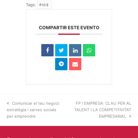
Tags:
PICE
COMPARTIR ESTE EVENTO
previous
Comunicar el teu negoci:
next
FP I EMPRESA: CLAU PER AL
estratègia i xarxes socials
post:
TALENT I LA COMPETITIVITAT
post:
per emprendre
EMPRESARIAL