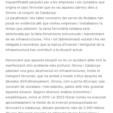
inquantificable perjudici per a les empreses i els ciutadans que
origina el caos ferroviari que es viu aquests darrers dies a
Girona i al conjunt de Catalunya.
La paralització i les falles constants del servei de Rodalies han
posat en evidència allò que moltes empreses i treballadors fa
temps que pateixen: la xarxa ferroviària catalana està
deteriorada per la falta d’inversions estructurals i manteniment
de les infraestructures. Fins i tot l’administració estatal s’ha vist
obligada a reconèixer que la manca d’inversió i l’antiguitat de la
infraestructura han contribuït a la situació actual.
Denunciem que aquesta situació no és un accident aïllat sinó la
manifestació d’un problema més profund: Girona i Catalunya
pateixen una greu desinversió en infraestructures, inclòs el
transport ferroviari, que ha arribat a nivells crítics després de
dècades d’infrafinançament. Girona, com a porta d’Europa i pas
constant de ciutadans i mercaderies, pateix amb més gravetat
aquesta situació. Segons diversos anàlisis econòmics i
estadístiques, entre el 2010 i el 2023 l’Estat només ha executat
aproximadament la meitat de la inversió pressupostada en
ferrocarril a Catalunya, deixant pendents més de 5.000 milions
d’euros d’inversió prevista en infraestructures ferroviàries i