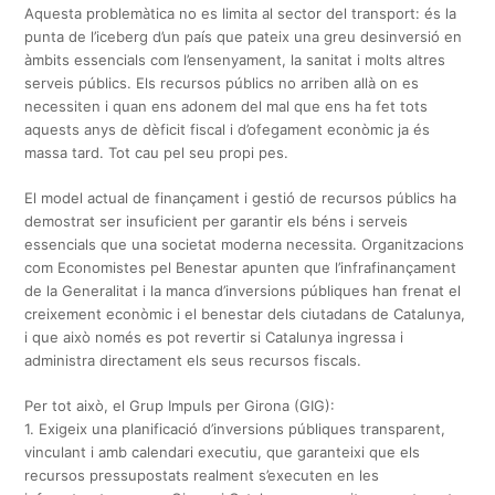
Aquesta problemàtica no es limita al sector del transport: és la
punta de l’iceberg d’un país que pateix una greu desinversió en
àmbits essencials com l’ensenyament, la sanitat i molts altres
serveis públics. Els recursos públics no arriben allà on es
necessiten i quan ens adonem del mal que ens ha fet tots
aquests anys de dèficit fiscal i d’ofegament econòmic ja és
massa tard. Tot cau pel seu propi pes.
El model actual de finançament i gestió de recursos públics ha
demostrat ser insuficient per garantir els béns i serveis
essencials que una societat moderna necessita. Organitzacions
com Economistes pel Benestar apunten que l’infrafinançament
de la Generalitat i la manca d’inversions públiques han frenat el
creixement econòmic i el benestar dels ciutadans de Catalunya,
i que això només es pot revertir si Catalunya ingressa i
administra directament els seus recursos fiscals.
Per tot això, el Grup Impuls per Girona (GIG):
1. Exigeix una planificació d’inversions públiques transparent,
vinculant i amb calendari executiu, que garanteixi que els
recursos pressupostats realment s’executen en les