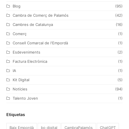
t
b
a
e
Blog
(95)
e
o
g
d
Cambra de Comerç de Palamós
(42)
r
o
r
I
Cambres de Catalunya
(16)
k
a
n
Comerç
(1)
m
Consell Comarcal de l'Empordà
(1)
Esdeveniments
(2)
Factura Electrònica
(1)
IA
(1)
Kit Digital
(5)
Notícies
(94)
Talento Joven
(1)
Etiquetas
Baix Empordà
bo digital
CambraPalamós
ChatGPT