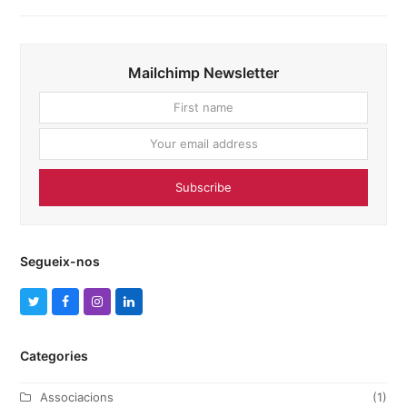
Mailchimp Newsletter
First
Your
name
email
addres
Subscribe
Segueix-nos
T
F
I
L
w
a
n
i
Categories
i
c
s
n
t
e
t
k
Associacions
(1)