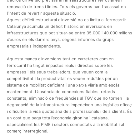
renovació de trens i línies. Tots els governs han fracassat en
l’intent de revertir aquesta situació.
Aquest dèficit estructural d’inversió no es limita al ferrocarril:
Catalunya acumula un dèficit històric en inversions en
infraestructures que pot situar-se entre 35.000 i 40.000 milions
d’euros en els darrers anys, segons informes de grups
empresarials independents.
Aquesta manca d’inversions tant en carreteres com en
ferrocarril ha tingut impactes reals i directes sobre les
empreses i els seus treballadors, que veuen com la
competitivitat i la productivitat es veuen reduïdes per un
sistema de mobilitat deficient i una xarxa viària amb escàs
manteniment. L’absència de connexions fiables, retards
constants, eliminació de freqüències al TGV que no tornen i la
degradació de la infraestructura impedeixen una logística eficaç
i dificulten la vida quotidiana dels professionals i dels clients. És
un cost que paga tota l’economia gironina i catalana,
especialment les PIME i sectors connectats a la mobilitat i al
comerç interregional.