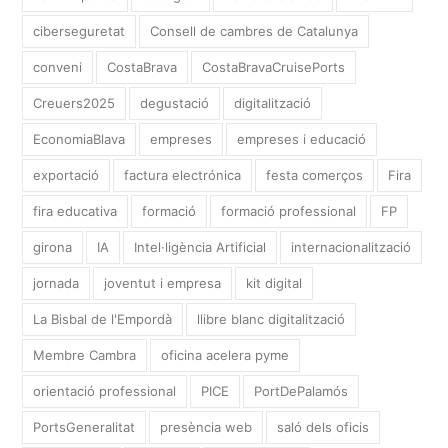
ciberseguretat
Consell de cambres de Catalunya
conveni
CostaBrava
CostaBravaCruisePorts
Creuers2025
degustació
digitalització
EconomiaBlava
empreses
empreses i educació
exportació
factura electrónica
festa comerços
Fira
fira educativa
formació
formació professional
FP
girona
IA
Intel·ligència Artificial
internacionalització
jornada
joventut i empresa
kit digital
La Bisbal de l'Empordà
llibre blanc digitalització
Membre Cambra
oficina acelera pyme
orientació professional
PICE
PortDePalamós
PortsGeneralitat
presència web
saló dels oficis