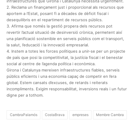
infraestructures que Girona i Catalunya necessita urgentment.
2. Reclama un finançament just i proporcional als recursos que
aportem a l’Estat, posant fi a dècades de dèficit fiscal i
desequilibris en el repartiment de recursos públics.
3. Afirma que només la gestió propera dels recursos pot
revertir l’actual situació de desinversió crònica, permetent així
una planificació sostenible en serveis públics com el transport,
la salut, l’educació i la innovació empresarial.
4. Instem a totes les forces polítiques a unir-se per un projecte
de país que posi la competitivitat, la justícia fiscal i el benestar
social al centre de l’agenda política i econòmica.
Girona i Catalunya mereixen infraestructures fiables, serveis
públics eficients i una economia capaç de competir en l’era
global. Estem cansats d’excuses, de retards i reiterats
incompliments. Exigim responsabilitat, inversions reals i un futur
digne per a tothom.
CambraPalamós
CostaBrava
empreses
Membre Cambra