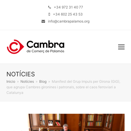
+34 972 31 40 77
+34 602 25 43 53
info@cambrapalamos.org
NOTÍCIES
Inicio
»
Notícies
»
Blog
»
Manifest del Grup Impuls per Girona (GiG),
que agrupa Cambres gironines i patronals, sobre el caos ferroviari a
Catalunya