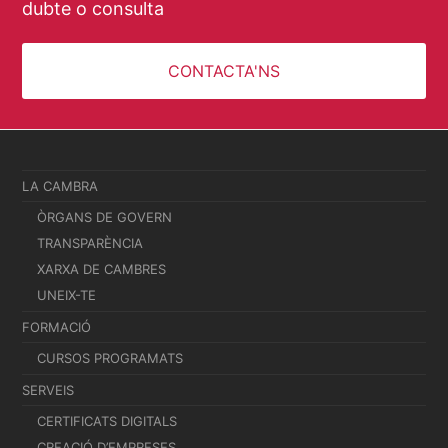
dubte o consulta
CONTACTA'NS
LA CAMBRA
ÒRGANS DE GOVERN
TRANSPARÈNCIA
XARXA DE CAMBRES
UNEIX-TE
FORMACIÓ
CURSOS PROGRAMATS
SERVEIS
CERTIFICATS DIGITALS
CREACIÓ D’EMPRESES