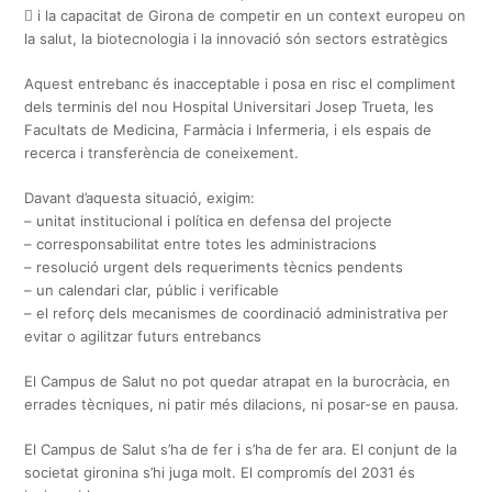
 i la capacitat de Girona de competir en un context europeu on
la salut, la biotecnologia i la innovació són sectors estratègics
Aquest entrebanc és inacceptable i posa en risc el compliment
dels terminis del nou Hospital Universitari Josep Trueta, les
Facultats de Medicina, Farmàcia i Infermeria, i els espais de
recerca i transferència de coneixement.
Davant d’aquesta situació, exigim:
– unitat institucional i política en defensa del projecte
– corresponsabilitat entre totes les administracions
– resolució urgent dels requeriments tècnics pendents
– un calendari clar, públic i verificable
– el reforç dels mecanismes de coordinació administrativa per
evitar o agilitzar futurs entrebancs
El Campus de Salut no pot quedar atrapat en la burocràcia, en
errades tècniques, ni patir més dilacions, ni posar-se en pausa.
El Campus de Salut s’ha de fer i s’ha de fer ara. El conjunt de la
societat gironina s’hi juga molt. El compromís del 2031 és