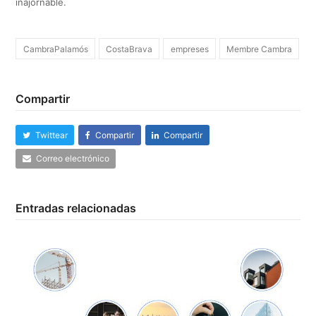
inajornable.
CambraPalamós
CostaBrava
empreses
Membre Cambra
Compartir
Twittear
Compartir
Compartir
Correo electrónico
Entradas relacionadas