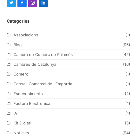
T
F
I
L
w
a
n
i
Categories
i
c
s
n
t
e
t
k
Associacions
(1)
t
b
a
e
Blog
(95)
e
o
g
d
Cambra de Comerç de Palamós
(42)
r
o
r
I
Cambres de Catalunya
(16)
k
a
n
Comerç
(1)
m
Consell Comarcal de l'Empordà
(1)
Esdeveniments
(2)
Factura Electrònica
(1)
IA
(1)
Kit Digital
(5)
Notícies
(94)