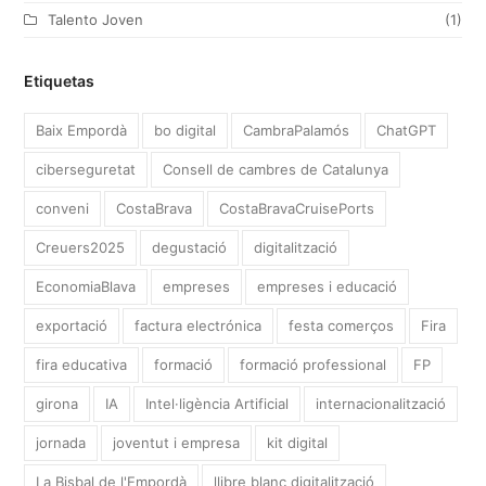
Talento Joven
(1)
Etiquetas
Baix Empordà
bo digital
CambraPalamós
ChatGPT
ciberseguretat
Consell de cambres de Catalunya
conveni
CostaBrava
CostaBravaCruisePorts
Creuers2025
degustació
digitalització
EconomiaBlava
empreses
empreses i educació
exportació
factura electrónica
festa comerços
Fira
fira educativa
formació
formació professional
FP
girona
IA
Intel·ligència Artificial
internacionalització
jornada
joventut i empresa
kit digital
La Bisbal de l'Empordà
llibre blanc digitalització