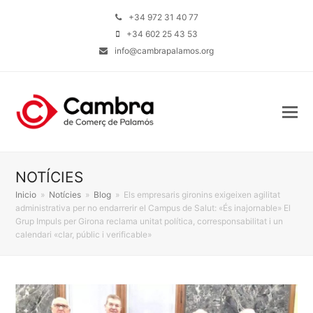
+34 972 31 40 77
+34 602 25 43 53
info@cambrapalamos.org
NOTÍCIES
Inicio
»
Notícies
»
Blog
»
Els empresaris gironins exigeixen agilitat
administrativa per no endarrerir el Campus de Salut: «És inajornable» El
Grup Impuls per Girona reclama unitat política, corresponsabilitat i un
calendari «clar, públic i verificable»