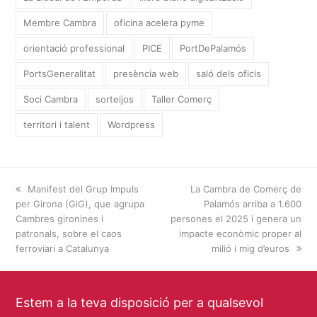
Membre Cambra
oficina acelera pyme
orientació professional
PICE
PortDePalamós
PortsGeneralitat
presència web
saló dels oficis
Soci Cambra
sorteijos
Taller Comerç
territori i talent
Wordpress
previous
Manifest del Grup Impuls
next
La Cambra de Comerç de
per Girona (GiG), que agrupa
post:
post:
Palamós arriba a 1.600
Cambres gironines i
persones el 2025 i genera un
patronals, sobre el caos
impacte econòmic proper al
ferroviari a Catalunya
milió i mig d’euros
Estem a la teva disposició per a qualsevol