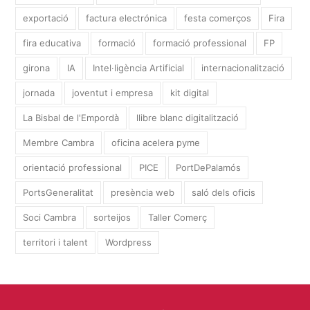
exportació
factura electrónica
festa comerços
Fira
fira educativa
formació
formació professional
FP
girona
IA
Intel·ligència Artificial
internacionalització
jornada
joventut i empresa
kit digital
La Bisbal de l'Empordà
llibre blanc digitalització
Membre Cambra
oficina acelera pyme
orientació professional
PICE
PortDePalamós
PortsGeneralitat
presència web
saló dels oficis
Soci Cambra
sorteijos
Taller Comerç
territori i talent
Wordpress