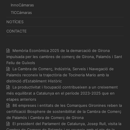
InnoCámaras
TICCámaras
NOTÍCIES
CONTACTE
Memòria Econòmica 2025 de la demarcació de Girona
impulsada per les cambres de comerç de Girona, Palamós i Sant
Feliu de Guíxols
La Cambra de Comerç, Indústria, Serveis i Navegació de
Palamós reconeix la trajectòria de Tocineria Mario amb la
distinció d’Establiment Històric
La productivitat i l’ocupació contribueixen a un creixement
més equilibrat a Catalunya en el període 2023-2025 que en
etapes anteriors
86 empreses i entitats de les Comarques Gironines reben la
certificació Biosphere de sostenibilitat de la Cambra de Comerç
de Palamós i Cambra de Comerç de Girona
El president del Parlament de Catalunya, Josep Rull, visita la
Cambra de Comerç de Palamós i es reuneix amb el ple de la