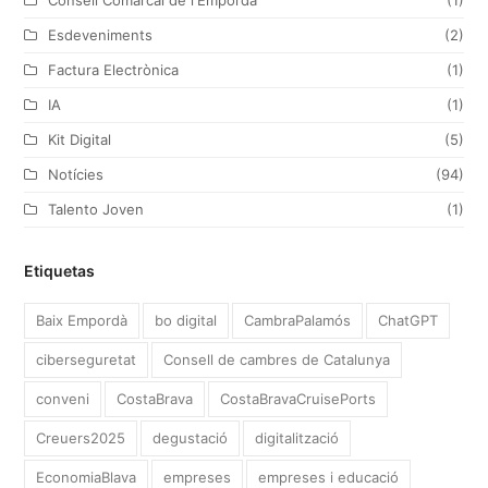
Esdeveniments
(2)
Factura Electrònica
(1)
IA
(1)
Kit Digital
(5)
Notícies
(94)
Talento Joven
(1)
Etiquetas
Baix Empordà
bo digital
CambraPalamós
ChatGPT
ciberseguretat
Consell de cambres de Catalunya
conveni
CostaBrava
CostaBravaCruisePorts
Creuers2025
degustació
digitalització
EconomiaBlava
empreses
empreses i educació