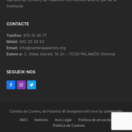
institució
CONTACTE
Telèfon:
972 31 40 77
Mòbil:
602 25 43 53
Email:
info@cambrapalamos.org
Estem a:
C. Dídac Garrell, 10 2n - 17230 PALAMÓS (Girona)
SEGUEIX-NOS
F
I
T
a
n
w
c
s
i
e
t
t
Cambra de Comerç de Palamós © Designed with love by
communitis
b
INICI
a
t
Notícies
Avís Legal
Política de privacitat
Política de Cookies
o
g
e