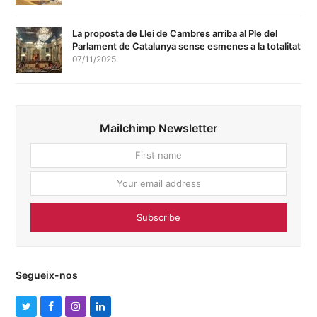
La proposta de Llei de Cambres arriba al Ple del
Parlament de Catalunya sense esmenes a la totalitat
07/11/2025
Mailchimp Newsletter
First
Your
name
email
addres
Subscribe
Segueix-nos
T
F
I
L