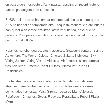
en passatgers, respecte a l’any passat, assolint un rècord històric
tant en passatgers com en escales.
El 63% dels creuers han arribat en temporada baixa mentre que un
37% ho han fet en temporada alta. D’aquesta manera, els creueristes
han ajudat a desestacionalitzar l’activitat turística, cosa que ha
potenciat l’ocupació i contribuït a millorar l’economia del municipi i la
seva zona d’influència.
Palamós ha rebut deu escales inaugurals: Seabourn Venture, Spirit of
Adventure, The World, Bolette, Emerald Sakara, Hebridean Sky,
Viking Jupiter, Viking Vesta i Aidaluna. Així mateix, s’han estrenat
tres navilieres: Emerald Yacht Cruises, Plantours Cruises i
ResidenSea.
Els turistes de creuer han visitat la vila de Palamós i els seus
atractius, però també han fet excursions de les quals les més
sol·licitades han estat: Pals, Girona, Tossa de Mar, Calella de
Palafrugell, Empúries, Begur, Figueres, Peratallada, Púbol i Platja
d’Aro.