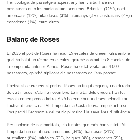
Per tipologia de passatgers aquest any han visitat Palamós
passatgers amb les nacionalitats següents: Britànics (72%), nord-
americans (12%), irlandesos (3%), alemanys (3%), australians (2%) i
canadencs (1%), entre altres.
Balanç de Roses
El 2025 el port de Roses ha rebut 15 escales de creuer, xifra amb la
qual ha batut un rècord en escales, gairebé doblant les 8 escales de
la temporada anterior. A més, Roses ha estat visitat per 4.000
passatgers, gairebé triplicant els passatgers de l’any passat.
L’activitat de creuers al port de Roses ha tingut enguany una durada
de vuit mesos, d’abril a novembre. La meitat dels creuers han fet
escala en temporada baixa. Això ha contribuït a desestacionalitzar
l’activitat turística a l’Alt Empordà i la Costa Brava, impulsant així
l’ocupació i l’economia del municipi rosinc i la seva àrea d’influència.
Per tipologia de nacionalitats, els turistes que més han visitat l’Alt
Empordà han estat nord-americans (34%), francesos (21%),
australians (8%), britànics (7%), belgues (4%), canadencs (2%),