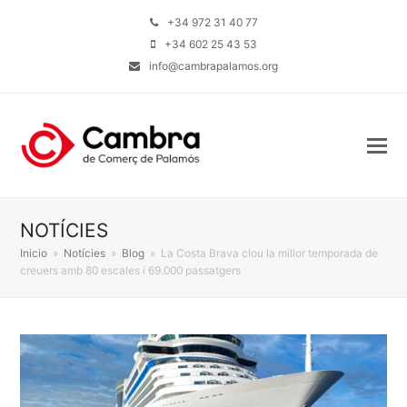
+34 972 31 40 77
+34 602 25 43 53
info@cambrapalamos.org
NOTÍCIES
Inicio
»
Notícies
»
Blog
»
La Costa Brava clou la millor temporada de
creuers amb 80 escales i 69.000 passatgers