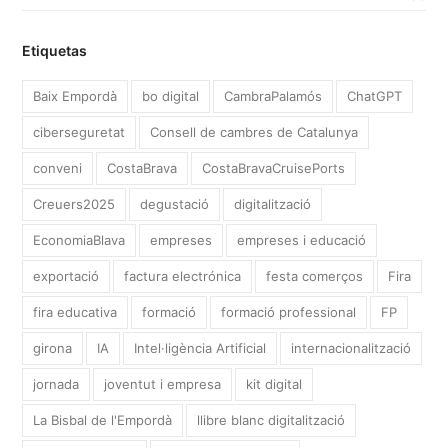
Etiquetas
Baix Empordà
bo digital
CambraPalamós
ChatGPT
ciberseguretat
Consell de cambres de Catalunya
conveni
CostaBrava
CostaBravaCruisePorts
Creuers2025
degustació
digitalització
EconomiaBlava
empreses
empreses i educació
exportació
factura electrónica
festa comerços
Fira
fira educativa
formació
formació professional
FP
girona
IA
Intel·ligència Artificial
internacionalització
jornada
joventut i empresa
kit digital
La Bisbal de l'Empordà
llibre blanc digitalització