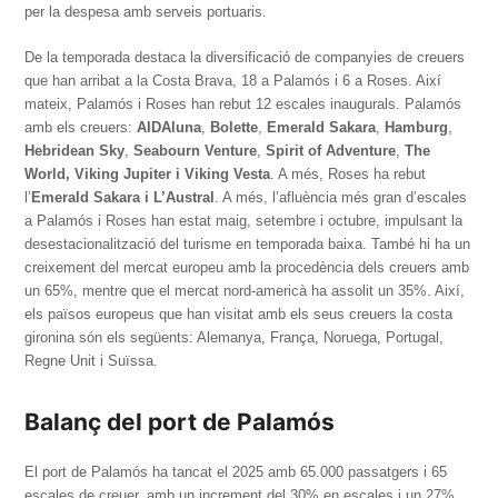
per la despesa amb serveis portuaris.
De la temporada destaca la diversificació de companyies de creuers
que han arribat a la Costa Brava, 18 a Palamós i 6 a Roses. Així
mateix, Palamós i Roses han rebut 12 escales inaugurals. Palamós
amb els creuers:
AIDAluna
,
Bolette
,
Emerald Sakara
,
Hamburg
,
Hebridean Sky
,
Seabourn Venture
,
Spirit of Adventure
,
The
World, Viking Jupiter i Viking Vesta
. A més, Roses ha rebut
l’
Emerald Sakara i L’Austral
. A més, l’afluència més gran d’escales
a Palamós i Roses han estat maig, setembre i octubre, impulsant la
desestacionalització del turisme en temporada baixa. També hi ha un
creixement del mercat europeu amb la procedència dels creuers amb
un 65%, mentre que el mercat nord-americà ha assolit un 35%. Així,
els països europeus que han visitat amb els seus creuers la costa
gironina són els següents: Alemanya, França, Noruega, Portugal,
Regne Unit i Suïssa.
Balanç del port de Palamós
El port de Palamós ha tancat el 2025 amb 65.000 passatgers i 65
escales de creuer, amb un increment del 30% en escales i un 27%