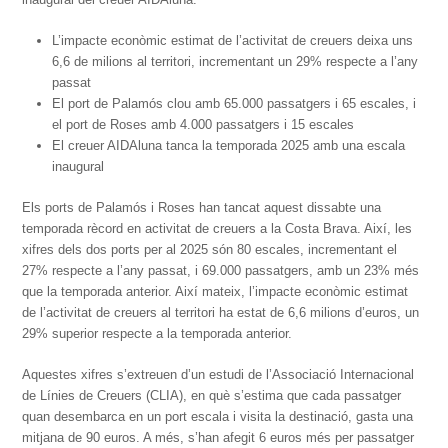
L’impacte econòmic estimat de l’activitat de creuers deixa uns
6,6 de milions al territori, incrementant un 29% respecte a l’any
passat
El port de Palamós clou amb 65.000 passatgers i 65 escales, i
el port de Roses amb 4.000 passatgers i 15 escales
El creuer AIDAluna tanca la temporada 2025 amb una escala
inaugural
Els ports de Palamós i Roses han tancat aquest dissabte una
temporada rècord en activitat de creuers a la Costa Brava. Així, les
xifres dels dos ports per al 2025 són 80 escales, incrementant el
27% respecte a l’any passat, i 69.000 passatgers, amb un 23% més
que la temporada anterior. Així mateix, l’impacte econòmic estimat
de l’activitat de creuers al territori ha estat de 6,6 milions d’euros, un
29% superior respecte a la temporada anterior.
Aquestes xifres s’extreuen d’un estudi de l’Associació Internacional
de Línies de Creuers (CLIA), en què s’estima que cada passatger
quan desembarca en un port escala i visita la destinació, gasta una
mitjana de 90 euros. A més, s’han afegit 6 euros més per passatger