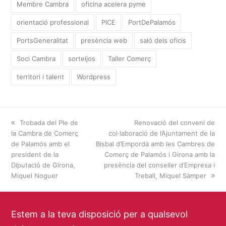
Membre Cambra
oficina acelera pyme
orientació professional
PICE
PortDePalamós
PortsGeneralitat
presència web
saló dels oficis
Soci Cambra
sorteijos
Taller Comerç
territori i talent
Wordpress
previous
Trobada del Ple de
next
Renovació del conveni de
la Cambra de Comerç
post:
col·laboració de l’Ajuntament de la
post:
de Palamós amb el
Bisbal d’Empordà amb les Cambres de
president de la
Comerç de Palamós i Girona amb la
Diputació de Girona,
presència del conseller d’Empresa i
Miquel Noguer
Treball, Miquel Sàmper
Estem a la teva disposició per a qualsevol