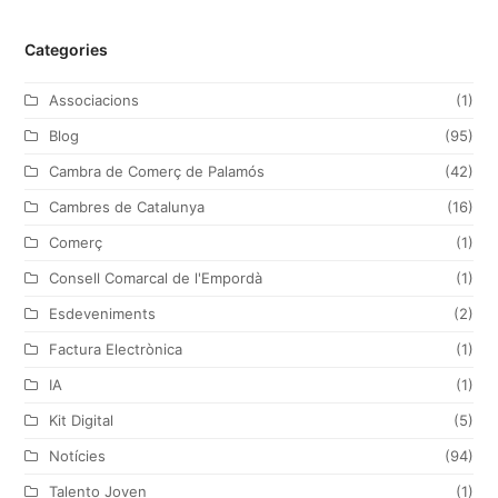
w
a
n
i
Categories
i
c
s
n
t
e
t
k
Associacions
(1)
t
b
a
e
Blog
(95)
e
o
g
d
Cambra de Comerç de Palamós
(42)
r
o
r
I
Cambres de Catalunya
(16)
k
a
n
Comerç
(1)
m
Consell Comarcal de l'Empordà
(1)
Esdeveniments
(2)
Factura Electrònica
(1)
IA
(1)
Kit Digital
(5)
Notícies
(94)
Talento Joven
(1)