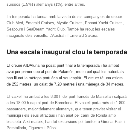
suïssos (1,5%) i alemanys (1%), entre altres.
La temporada ha tancat amb la visita de sis companyies de creuer:
Club Med, Emerald Cruises, Mystic Cruises, Ponant Yacht Cruises,
Seabourn i SeaDream Yacht Club. També ha rebut les escales
inaugurals dels vaixells: L’Austral i l’Emerald Sakara.
Una escala inaugural clou la temporada
El creuer AIDAluna ha posat punt final a la temporada i ha arribat
avui per primer cop al port de Palamós, motiu pel qual les autoritats
han lliurat la mètopa portuària al seu capità. El creuer té una eslora
de 252 metres, un calat de 7,20 metres i una mànega de 34 metres.
El vaixell ha arribat a les 8.00 h del port francès de Marsella i salparà
a les 18.00 h cap al port de Barcelona. El vaixell porta més de 1.800
passatgers, majoritàriament alemanys, que tenen previst visitar el
municipi i els seus atractius i han anat pel camí de Ronda amb
bicicleta. Així mateix, han fet excursions pel territori a Girona, Pals i
Peratallada, Figueres i Púbol.