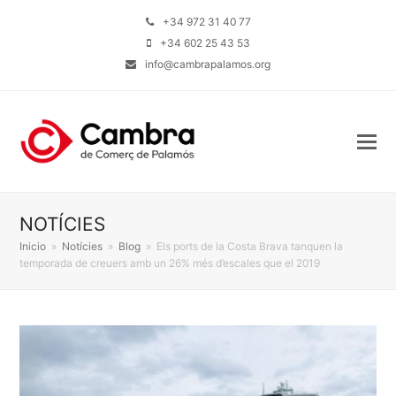
+34 972 31 40 77
+34 602 25 43 53
info@cambrapalamos.org
NOTÍCIES
Inicio
»
Notícies
»
Blog
»
Els ports de la Costa Brava tanquen la
temporada de creuers amb un 26% més d’escales que el 2019