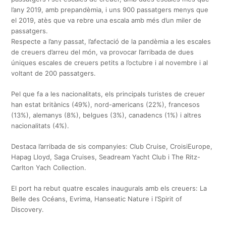
l’any 2019, amb prepandèmia, i uns 900 passatgers menys que
el 2019, atès que va rebre una escala amb més d’un miler de
passatgers.
Respecte a l’any passat, l’afectació de la pandèmia a les escales
de creuers d’arreu del món, va provocar l’arribada de dues
úniques escales de creuers petits a l’octubre i al novembre i al
voltant de 200 passatgers.
Pel que fa a les nacionalitats, els principals turistes de creuer
han estat britànics (49%), nord-americans (22%), francesos
(13%), alemanys (8%), belgues (3%), canadencs (1%) i altres
nacionalitats (4%).
Destaca l’arribada de sis companyies: Club Cruise, CroisiEurope,
Hapag Lloyd, Saga Cruises, Seadream Yacht Club i The Ritz-
Carlton Yach Collection.
El port ha rebut quatre escales inaugurals amb els creuers: La
Belle des Océans, Evrima, Hanseatic Nature i l’Spirit of
Discovery.