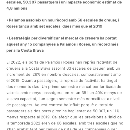
escales, 50.307
passatgers i un impacte econòmic estimat de
4,8 milions
• Palamós assoleix un nou rècord amb 56 escales de creuer, i
Roses tanca
amb set escales, dues més que el 2019
• L’estratègia per diversificar el mercat de creuers ha portat
aquest any 15
companyies a Palamós i Roses, un rècord més
per a la Costa Brava
El 2022, els ports de Palamós i Roses han reprès l’activitat de
creuers a la Costa Brava assolint 63 escales de creuer, amb un
increment del 26% en nombre d’escales, comparativament amb
el 2019. Quant a passatgers, la represa de l’activitat ha tingut
dos moments clau. Un primer semestre marcat per l’arribada de
vaixells amb menys passatgers, entre un 35 i un 40% menys de
la seva capacitat, i un segon semestre més normalitzat a nivell
de passatgers. Aquest context ha influït perquè el total de
passatgers als dos ports gironins hagi estat de 50.307, un 11%
menys respecte al 2019. Cal afegir que les previsions a l’inici de
la temporada 2022 eren de 66 escales, amb tres escales que no
s’han acabat fent per canvis de ruta de les companyies o per