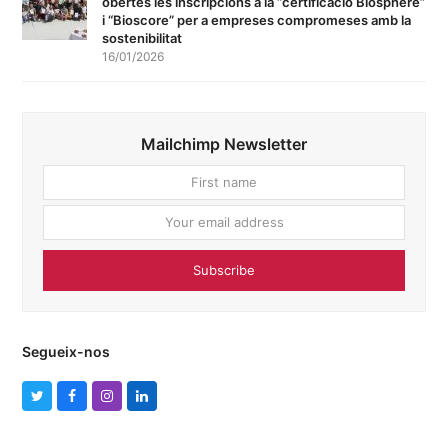
obertes les inscripcions a la “certificació Biosphere”
i “Bioscore” per a empreses compromeses amb la
sostenibilitat
16/01/2026
Mailchimp Newsletter
First
Your
name
email
addres
Subscribe
Segueix-nos
T
F
I
L
w
a
n
i