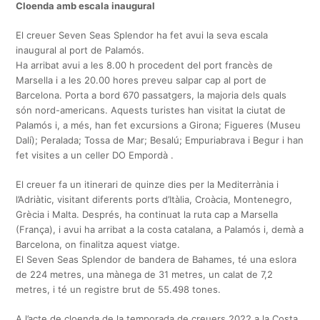
Cloenda amb escala inaugural
El creuer Seven Seas Splendor ha fet avui la seva escala
inaugural al port de Palamós.
Ha arribat avui a les 8.00 h procedent del port francès de
Marsella i a les 20.00 hores preveu salpar cap al port de
Barcelona. Porta a bord 670 passatgers, la majoria dels quals
són nord-americans. Aquests turistes han visitat la ciutat de
Palamós i, a més, han fet excursions a Girona; Figueres (Museu
Dalí); Peralada; Tossa de Mar; Besalú; Empuriabrava i Begur i han
fet visites a un celler DO Empordà .
El creuer fa un itinerari de quinze dies per la Mediterrània i
l’Adriàtic, visitant diferents ports d’Itàlia, Croàcia, Montenegro,
Grècia i Malta. Després, ha continuat la ruta cap a Marsella
(França), i avui ha arribat a la costa catalana, a Palamós i, demà a
Barcelona, on finalitza aquest viatge.
El Seven Seas Splendor de bandera de Bahames, té una eslora
de 224 metres, una mànega de 31 metres, un calat de 7,2
metres, i té un registre brut de 55.498 tones.
A l’acte de cloenda de la temporada de creuers 2022 a la Costa