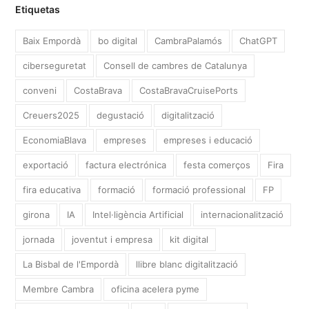
Etiquetas
Baix Empordà
bo digital
CambraPalamós
ChatGPT
ciberseguretat
Consell de cambres de Catalunya
conveni
CostaBrava
CostaBravaCruisePorts
Creuers2025
degustació
digitalització
EconomiaBlava
empreses
empreses i educació
exportació
factura electrónica
festa comerços
Fira
fira educativa
formació
formació professional
FP
girona
IA
Intel·ligència Artificial
internacionalització
jornada
joventut i empresa
kit digital
La Bisbal de l'Empordà
llibre blanc digitalització
Membre Cambra
oficina acelera pyme