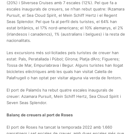
(20%) i Silversea Cruises amb 7 escales (12%). Pel que fa a
escales inaugurals de creuers, se n’han rebut quatre: l’Azamara
Pursuit, el Sea Cloud Spirit, el Mein Schiff Hertz i el Regent
Seas Splendor. Pel que fa al perfil dels turistes, el 64% han
estat britànics, el 17% nord-americans; el 10% alemanys, el 2%
(irlandesos i canadencs), 1% (australians i belgues) i la resta de
nacionalitats.
Les excursions més sol·licitades pels turistes de creuer han
estat: Pals, Peratallada i Púbol; Girona; Platja d’Aro; Figueres;
Tossa de Mar, Empuriabrava i Begur. Alguns turistes han llogat
bicicletes elèctriques amb les quals han visitat Calella de
Palafrugell o han optat per visitar alguna via verda de l’entorn.
El port de Palamós ha rebut quatre escales inaugurals de
creuer: Azamara Pursuit, Mein Schiff Hertz, Sea Cloud Spirit i
Seven Seas Splendor.
Balanç de creuers al port de Roses
El port de Roses ha tancat la temporada 2022 amb 1.660
passatgers i set escales de creuer, amb dues escales més que