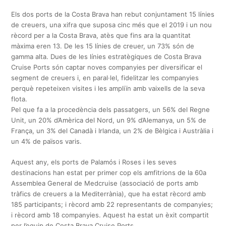
Els dos ports de la Costa Brava han rebut conjuntament 15 línies
de creuers, una xifra que suposa cinc més que el 2019 i un nou
rècord per a la Costa Brava, atès que fins ara la quantitat
màxima eren 13. De les 15 línies de creuer, un 73% són de
gamma alta. Dues de les línies estratègiques de Costa Brava
Cruise Ports són captar noves companyies per diversificar el
segment de creuers i, en paral·lel, fidelitzar les companyies
perquè repeteixen visites i les ampliïn amb vaixells de la seva
flota.
Pel que fa a la procedència dels passatgers, un 56% del Regne
Unit, un 20% d’Amèrica del Nord, un 9% d’Alemanya, un 5% de
França, un 3% del Canadà i Irlanda, un 2% de Bèlgica i Austràlia i
un 4% de països varis.
Aquest any, els ports de Palamós i Roses i les seves
destinacions han estat per primer cop els amfitrions de la 60a
Assemblea General de Medcruise (associació de ports amb
tràfics de creuers a la Mediterrània), que ha estat rècord amb
185 participants; i rècord amb 22 representants de companyies;
i rècord amb 18 companyies. Aquest ha estat un èxit compartit
per l’equip de Costa Brava Cruise Ports.