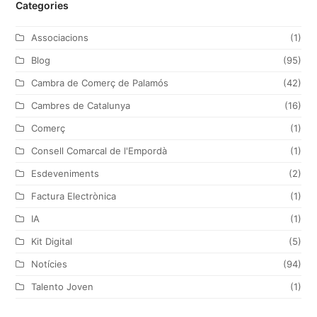
Categories
i
c
s
n
t
e
t
k
Associacions
(1)
t
b
a
e
Blog
(95)
e
o
g
d
Cambra de Comerç de Palamós
(42)
r
o
r
I
Cambres de Catalunya
(16)
k
a
n
Comerç
(1)
m
Consell Comarcal de l'Empordà
(1)
Esdeveniments
(2)
Factura Electrònica
(1)
IA
(1)
Kit Digital
(5)
Notícies
(94)
Talento Joven
(1)