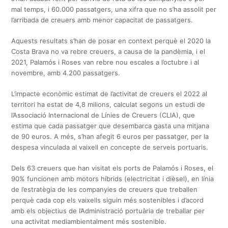
mal temps, i 60.000 passatgers, una xifra que no s’ha assolit per
l’arribada de creuers amb menor capacitat de passatgers.
Aquests resultats s’han de posar en context perquè el 2020 la
Costa Brava no va rebre creuers, a causa de la pandèmia, i el
2021, Palamós i Roses van rebre nou escales a l’octubre i al
novembre, amb 4.200 passatgers.
L’impacte econòmic estimat de l’activitat de creuers el 2022 al
territori ha estat de 4,8 milions, calculat segons un estudi de
l’Associació Internacional de Línies de Creuers (CLIA), que
estima que cada passatger que desembarca gasta una mitjana
de 90 euros. A més, s’han afegit 6 euros per passatger, per la
despesa vinculada al vaixell en concepte de serveis portuaris.
Dels 63 creuers que han visitat els ports de Palamós i Roses, el
90% funcionen amb motors híbrids (electricitat i dièsel), en línia
de l’estratègia de les companyies de creuers que treballen
perquè cada cop els vaixells siguin més sostenibles i d’acord
amb els objectius de l’Administració portuària de treballar per
una activitat mediambientalment més sostenible.