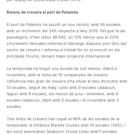
Balanç de creuers al port de Palamós
El port de Palamós ha assolit un nou rècord, amb 56 escales,
amb un increment del 24% respecte a l’any 2019. Pel que fa als
passatgers, n’han rebut 48.645, un 10% menys que el 2019.
L’increment d’escales referma el lideratge d’aquest port dins del
sector de creuers i referma el treball fet en promoció en els
principals fòrums, donant major projecció internacional.
La temporada ha tingut una durada de vuit mesos, d’abril a
novembre, amb la visita de 10 companyies de creuers.
L’afluència més gran de creuers s’ha situat al mes d’octubre amb
10 escales, seguit de maig i juliol amb 9 escales cadascun,
l’agost amb 8 escales, els mesos de juny i setembre, amb 6
escales cadascun, l’abril amb 5 escales i el novembre amb 3
escales.
Tres línies de creuers han copat el 66% de les escales de la
temporada: la britànica Marella Cruises amb 19 escales (34%), i
les nord-americanes Seabourn Cruise Lines amb11 escales