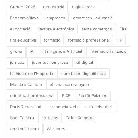
Creuers2025
degustació
digitalització
EconomiaBlava
empreses
empreses i educació
exportació
factura electrónica
festa comerços
Fira
fira educativa
formació
formació professional
FP
girona
IA
Intel·ligència Artificial
internacionalització
jornada
joventut i empresa
kit digital
La Bisbal de l'Empordà
llibre blanc digitalització
Membre Cambra
oficina acelera pyme
orientació professional
PICE
PortDePalamós
PortsGeneralitat
presència web
saló dels oficis
Soci Cambra
sorteijos
Taller Comerç
territori i talent
Wordpress