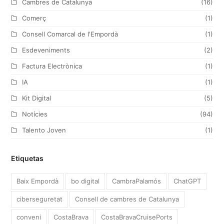
Cambres de Catalunya
(16)
k
a
n
Comerç
(1)
m
Consell Comarcal de l'Empordà
(1)
Esdeveniments
(2)
Factura Electrònica
(1)
IA
(1)
Kit Digital
(5)
Notícies
(94)
Talento Joven
(1)
Etiquetas
Baix Empordà
bo digital
CambraPalamós
ChatGPT
ciberseguretat
Consell de cambres de Catalunya
conveni
CostaBrava
CostaBravaCruisePorts