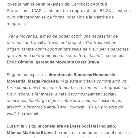
joves ja han superat l’examen del Certificat d’Aptitud
Professional (CAP), amb una taxa d’aprovats del 83,3%, i estan a
punt d’incorporar-se de forma indefinida a la plantilla de
l’empresa.
“
Per a Moventis, a més de poder cobrir una necessitat de
personal de treball a través del projecte ‘Contractació en
origen’, també obrim oportunitats reals de futur per a persones
que venen a contribuir amb el seu esforç i talent”,
ha destacat
Enric Gimeno
,
gerent de Moventis Costa Brava.
Segons ha explicat la
directora de Recursos Humans de
Moventia
,
Marga Pedreira
: “
Aquesta iniciativa compta amb un
ferm compromís humà per fomentar creixement, integració i un
futur laboral a l’empresa, a més d’acompanyament social i
emocional, habitatge digne, cobertura sanitària i accions per
afavorir la integració lingüística i cultural
”. “
És un projecte de
vida
”, ha resumit.
Durant la visita,
la consellera de Drets Socials i Inclusió
,
Mònica Martínez Bravo
, ha remarcat que aquest model encaixa