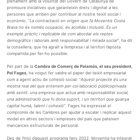
plenament amb la voluntat del Govern de Catalunya de
promoure iniciatives que garanteixin drets i dignitat a les
persones que arriben per contribuir al nostre teixit social i
econòmic. “
La contractació en origen que fa Moventis Costa
Brava no és només ocupació, és acollida i inclusió. És un
exemple pràctic i replicable de com abordar els reptes
demogràfics i laborals amb responsabilitat i mirada social”
, ha dit
la consellera, que ha agraït a l’empresa i al territori l’aposta
compartida per fer-ho possible.
Per part de la
Cambra de Comerç de Palamós, el seu president,
Pol Fages
, ha volgut fer valdre el paper del teixit empresarial
com a agent actiu de cohesió social: “
Aquest projecte és una
mostra real del que entenem per col·laboració públicoprivada
amb sentit: una empresa que actua amb responsabilitat social,
una administració que hi dona suport, i un territori que guanya
capital humà, talent i cohesió”
. Fages ha expressat el
compromís de les Cambres per ajudar a escalar i replicar aquest
model en altres sectors i empreses del país que pateixen
mancances estructurals de personal.
Des de l’inici d’aquest programa l’any 2022, Moventia ha integrat