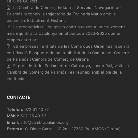
Feliu de Guíxols
La Cambra de Comerç, Indústria, Serveis i Navegació de
Palamós reconeix la trajectòria de Tocineria Mario amb la
distinció d’Establiment Històric
La productivitat i l’ocupació contribueixen a un creixement
més equilibrat a Catalunya en el període 2023-2025 que en
etapes anteriors
86 empreses i entitats de les Comarques Gironines reben la
certificació Biosphere de sostenibilitat de la Cambra de Comerç
de Palamós i Cambra de Comerç de Girona
El president del Parlament de Catalunya, Josep Rull, visita la
Cambra de Comerç de Palamós i es reuneix amb el ple de la
institució
CONTACTE
Telèfon:
972 31 40 77
Mòbil:
602 25 43 53
Email:
info@cambrapalamos.org
Estem a:
C. Dídac Garrell, 10 2n - 17230 PALAMÓS (Girona)