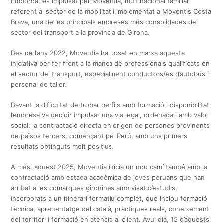
Empordà, és impulsat per Moventia, multinacional familiar
referent al sector de la mobilitat i implementat a Moventis Costa
Brava, una de les principals empreses més consolidades del
sector del transport a la província de Girona.
Des de l’any 2022, Moventia ha posat en marxa aquesta
iniciativa per fer front a la manca de professionals qualificats en
el sector del transport, especialment conductors/es d’autobús i
personal de taller.
Davant la dificultat de trobar perfils amb formació i disponibilitat,
l’empresa va decidir impulsar una via legal, ordenada i amb valor
social: la contractació directa en origen de persones provinents
de països tercers, començant pel Perú, amb uns primers
resultats obtinguts molt positius.
A més, aquest 2025, Moventia inicia un nou camí també amb la
contractació amb estada acadèmica de joves peruans que han
arribat a les comarques gironines amb visat d’estudis,
incorporats a un itinerari formatiu complet, que inclou formació
tècnica, aprenentatge del català, pràctiques reals, coneixement
del territori i formació en atenció al client. Avui dia, 15 d’aquests