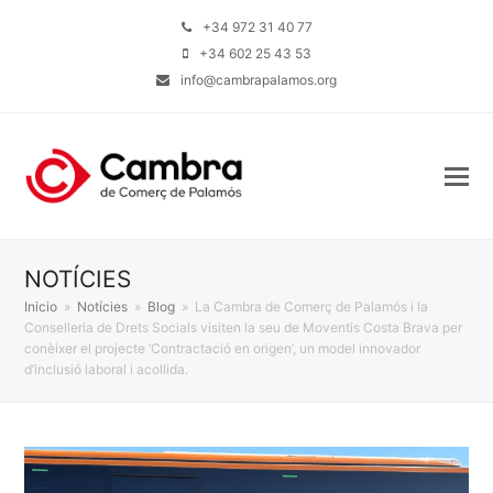
+34 972 31 40 77
+34 602 25 43 53
info@cambrapalamos.org
NOTÍCIES
Inicio
»
Notícies
»
Blog
»
La Cambra de Comerç de Palamós i la
Conselleria de Drets Socials visiten la seu de Moventis Costa Brava per
conèixer el projecte ‘Contractació en origen’, un model innovador
d’inclusió laboral i acollida.