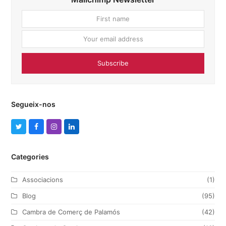
First
Your
name
email
addres
Subscribe
Segueix-nos
T
F
I
L
w
a
n
i
Categories
i
c
s
n
t
e
t
k
Associacions
(1)
t
b
a
e
Blog
(95)
e
o
g
d
Cambra de Comerç de Palamós
(42)
r
o
r
I