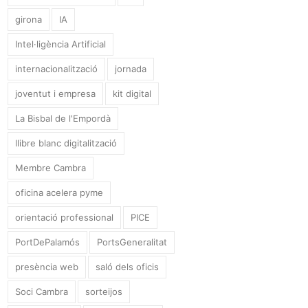
girona
IA
Intel·ligència Artificial
internacionalització
jornada
joventut i empresa
kit digital
La Bisbal de l'Empordà
llibre blanc digitalització
Membre Cambra
oficina acelera pyme
orientació professional
PICE
PortDePalamós
PortsGeneralitat
presència web
saló dels oficis
Soci Cambra
sorteijos