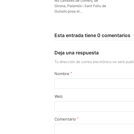
les cambres de comerç de
Girona, Palamós i Sant Feliu de
Guíxols posa el…
Esta entrada tiene 0 comentarios
Deja una respuesta
Tu dirección de correo electrónico no será publ
Nombre
*
Web
Comentario
*