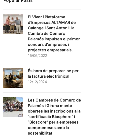
Popular Posts
El Viver i Plataforma
d’Empreses ALTAMAR de
Calonge i Sant Antoni i la
Cambra de Comerç
Palamós impulsen el primer
concurs d’empreses i
projectes empresarials.
15/06/2022
És hora de preparar-se per
la factura electrònica!
12/12/2024
Les Cambres de Comerç de
Palamós i Girona manté
obertes les inscripcions a la
“certificació Biosphere” i
“Bioscore” per a empreses
compromeses amb la
sostenibilitat