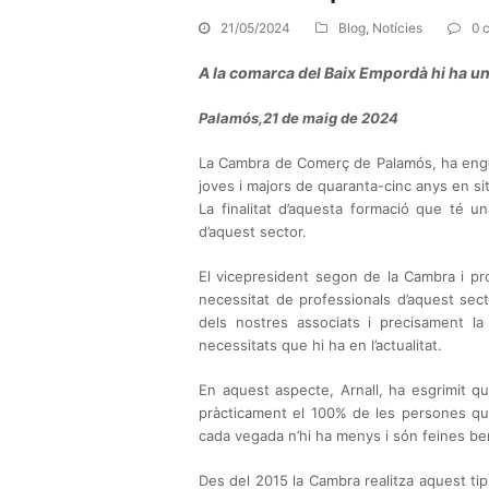
21/05/2024
Blog
,
Notícies
0 
A la comarca del Baix Empordà hi ha u
Palamós,21 de maig de 2024
La Cambra de Comerç de Palamós, ha engeg
joves i majors de quaranta-cinc anys en s
La finalitat d’aquesta formació que té 
d’aquest sector.
El vicepresident segon de la Cambra i pr
necessitat de professionals d’aquest sec
dels nostres associats i precisament l
necessitats que hi ha en l’actualitat.
En aquest aspecte, Arnall, ha esgrimit 
pràcticament el 100% de les persones que
cada vegada n’hi ha menys i són feines ben
Des del 2015 la Cambra realitza aquest t