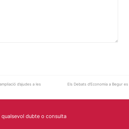
ampliació d’ajudes a les
next
Els Debats d’Economia a Begur es
post:
a qualsevol dubte o consulta