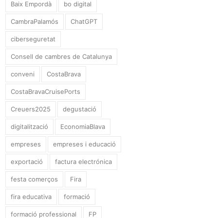
Baix Empordà
bo digital
CambraPalamós
ChatGPT
ciberseguretat
Consell de cambres de Catalunya
conveni
CostaBrava
CostaBravaCruisePorts
Creuers2025
degustació
digitalització
EconomiaBlava
empreses
empreses i educació
exportació
factura electrónica
festa comerços
Fira
fira educativa
formació
formació professional
FP