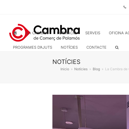
INICI
LA CAMBRA
FORMACIÓ
SERVEIS
OFICINA A
PROGRAMES D’AJUTS
NOTÍCIES
CONTACTE
NOTÍCIES
Inicio
»
Notícies
»
Blog
»
La Cambra de C