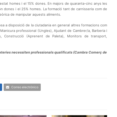
 estat homes i el 15% dones. En majors de quaranta-cinc anys les
ón dones i el 25% homes. La formació tant de carnisseria com de
teòrica de manipular aquests aliments.
sa a disposició de la ciutadania en general altres formacions com
a, Manicura professional (Ungles), Ajudant de Cambrer/a, Barberia i
ques, Construcció (Aprenent de Paleta), Monitors de transport,
eixateries necessiten professionals qualificats (Cambra Comerç de
Correo electrónico