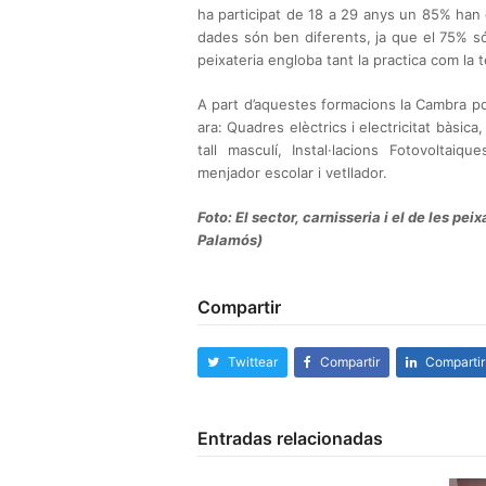
ha participat de 18 a 29 anys un 85% han
dades són ben diferents, ja que el 75% s
peixateria engloba tant la practica com la 
A part d’aquestes formacions la Cambra po
ara: Quadres elèctrics i electricitat bàsic
tall masculí, Instal·lacions Fotovoltai
menjador escolar i vetllador.
Foto: El sector, carnisseria i el de les p
Palamós)
Compartir
Twittear
Compartir
Compartir
Entradas relacionadas