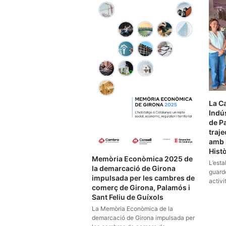
La C
Indús
de P
traje
amb 
Histò
Memòria Econòmica 2025 de
L’esta
la demarcació de Girona
guardó
impulsada per les cambres de
activi
comerç de Girona, Palamós i
Sant Feliu de Guíxols
La Memòria Econòmica de la
demarcació de Girona impulsada per