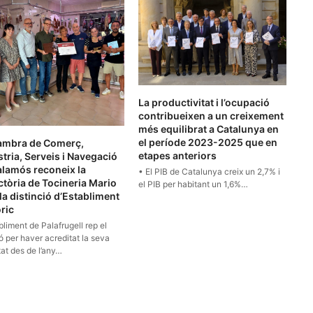
La productivitat i l’ocupació
contribueixen a un creixement
més equilibrat a Catalunya en
el període 2023-2025 que en
ambra de Comerç,
etapes anteriors
tria, Serveis i Navegació
alamós reconeix la
• El PIB de Catalunya creix un 2,7% i
ctòria de Tocineria Mario
el PIB per habitant un 1,6%…
la distinció d’Establiment
ric
bliment de Palafrugell rep el
 per haver acreditat la seva
tat des de l’any…