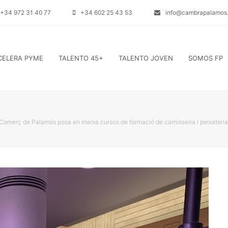
+34 972 31 40 77
+34 602 25 43 53
info@cambrapalamos.
CELERA PYME
TALENTO 45+
TALENTO JOVEN
SOMOS FP
omerç de Palamós posa en marxa cursos de formació de carnisseria i peixateria p