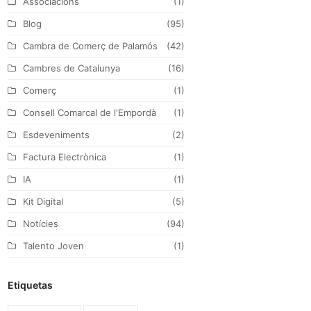
Associacions
(1)
t
b
a
e
Blog
(95)
e
o
g
d
Cambra de Comerç de Palamós
(42)
r
o
r
I
Cambres de Catalunya
(16)
k
a
n
Comerç
(1)
m
Consell Comarcal de l'Empordà
(1)
Esdeveniments
(2)
Factura Electrònica
(1)
IA
(1)
Kit Digital
(5)
Notícies
(94)
Talento Joven
(1)
Etiquetas