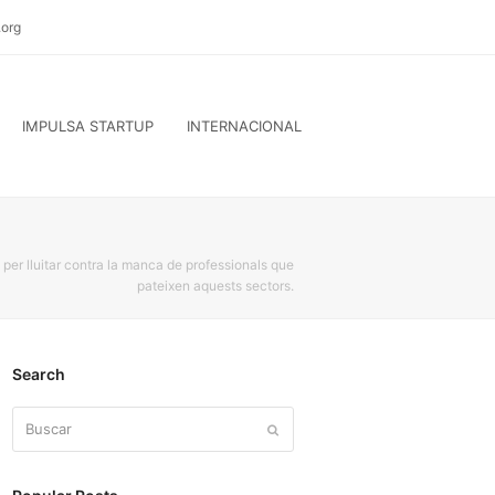
org
IMPULSA STARTUP
INTERNACIONAL
er lluitar contra la manca de professionals que
pateixen aquests sectors.
Search
Buscar
Enviar