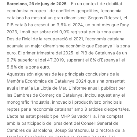
En un context de debilitat
Barcelona, 26 de juny de 2025.
–
econòmica europea i de conflictes geopolítics, l’economia
catalana ha mostrat un gran dinamisme. Segons l’Idescat, el
PIB català ha crescut un 3,6% el 2024, un punt més que l’any
2023, i molt per sobre del 0,9% registrat per la zona euro.
Des de l’inici de la recuperació el 2021, l’economia catalana
acumula un major dinamisme econòmic que Espanya i la zona
euro. El primer trimestre del 2025, el PIB de Catalunya és un
9,7% superior al del 4T.2019, superant el 8% d’Espanya i el
5,8% de la zona euro.
Aquestes són algunes de les principals conclusions de la
Memòria Econòmica de Catalunya 2024 que s’ha presentat
avui al matí a La Llotja de Mar. L’informe anual, publicat per
les Cambres de Comerç de Catalunya, inclou aquest any el
monogràfic “Indústria, innovació i productivitat: principals
reptes per a l’economia catalana” amb 8 articles d’experts/es.
L’acte ha estat presidit pel MHP Salvador Illa, i ha comptat
amb la participació del president del Consell General de
Cambres de Barcelona, Josep Santacreu, la directora de la