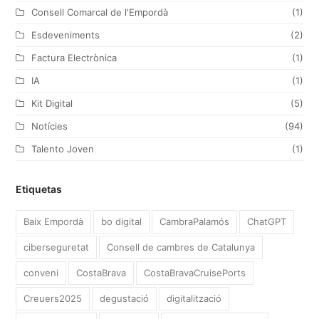
Consell Comarcal de l'Empordà
(1)
Esdeveniments
(2)
Factura Electrònica
(1)
IA
(1)
Kit Digital
(5)
Notícies
(94)
Talento Joven
(1)
Etiquetas
Baix Empordà
bo digital
CambraPalamós
ChatGPT
ciberseguretat
Consell de cambres de Catalunya
conveni
CostaBrava
CostaBravaCruisePorts
Creuers2025
degustació
digitalització