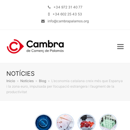
+34 972 31 40 77
+34 602 25 43 53
info@cambrapalamos.org
NOTÍCIES
Inicio
»
Notícies
»
Blog
»
L’economia catalana creix més que Espanya
i la zona euro, impulsada per l’ocupació estrangera i l’augment de la
productivitat