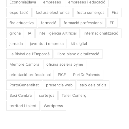
EconomiaBlava
empreses
empreses i educació
exportació
factura electrónica
festa comerços
Fira
fira educativa
formació
formació professional
FP
girona
IA
Intel·ligència Artificial
internacionalització
jornada
joventut i empresa
kit digital
La Bisbal de l'Empordà
llibre blanc digitalització
Membre Cambra
oficina acelera pyme
orientació professional
PICE
PortDePalamós
PortsGeneralitat
presència web
saló dels oficis
Soci Cambra
sorteijos
Taller Comerç
territori i talent
Wordpress