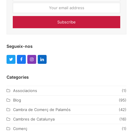
addres
Subscribe
Segueix-nos
T
F
I
L
w
a
n
i
Categories
i
c
s
n
t
e
t
k
Associacions
(1)
t
b
a
e
Blog
(95)
e
o
g
d
Cambra de Comerç de Palamós
(42)
r
o
r
I
Cambres de Catalunya
(16)
k
a
n
Comerç
(1)
m