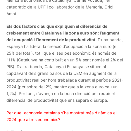
Memòria Econòmica de Catalunya, Carme Poveda, i el
catedràtic de la UPF i col·laborador de la Memòria, Oriol
Amat.
Els dos factors clau que expliquen el diferencial de
creixement entre Catalunya i la zona euro són: l’augment
de l’ocupació i l’increment de la productivitat.
D’una banda,
Espanya ha liderat la creació d’ocupació a la zona euro (el
25% del total), tot i que el seu pes econòmic és només de
l’11% (Catalunya ha contribuït en un 5% sent només el 2% del
PIB). D’altra banda, Catalunya i Espanya se situen al
capdavant dels grans països de la UEM en augment de la
productivitat real per hora treballada durant el període 2021-
2024 (per sobre del 2%, mentre que a la zona euro cau un
1,2%). Per tant, s’avança en la bona direcció per reduir el
diferencial de productivitat que ens separa d’Europa.
Per què l’economia catalana s’ha mostrat més dinàmica el
2024 que altres economies?