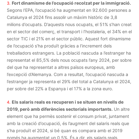
Fort dinamisme de l’ocupació recolzat per la immigració.
3.
Segons l’EPA, l’ocupació ha augmentat en 92.600 persones a
Catalunya el 2024 fins assolir un màxim històric de 3,8
milions d’ocupats. D’aquests nous ocupats, el 51% s’han creat
en el sector del comerç, el transport i l’hostaleria, el 34% en el
sector TIC i el 21% en el sector públic. Aquest fort dinamisme
de l’ocupació s’ha produït gràcies a l’increment dels
treballadors estrangers. La població nascuda a l’estranger ha
representat el 85,5% dels nous ocupats l’any 2024, per sobre
del que ha representat a altres països europeus, amb
l’excepció d’Alemanya. Com a resultat, l’ocupació nascuda a
l’estranger ja representa el 29% del total a Catalunya el 2024,
per sobre del 22% a Espanya i el 17% a la zona euro.
Els salaris reals es recuperen i se situen en nivells de
4.
2019, però amb diferències sectorials importants.
Un altre
element que ha permès sostenir el consum privat, juntament
amb la creació d’ocupació, és l’augment del salaris reals que
s’ha produït el 2024, si bé quan es compara amb el 2019
només ha augmentat un 0,5%. És a dir, els salaris reals