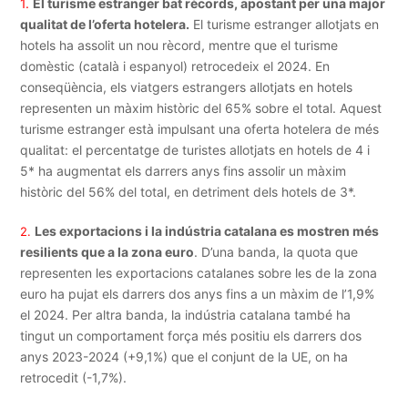
1.
El turisme estranger bat rècords, apostant per una major
qualitat de l’oferta hotelera.
El turisme estranger allotjats en
hotels ha assolit un nou rècord, mentre que el turisme
domèstic (català i espanyol) retrocedeix el 2024. En
conseqüència, els viatgers estrangers allotjats en hotels
representen un màxim històric del 65% sobre el total. Aquest
turisme estranger està impulsant una oferta hotelera de més
qualitat: el percentatge de turistes allotjats en hotels de 4 i
5* ha augmentat els darrers anys fins assolir un màxim
històric del 56% del total, en detriment dels hotels de 3*.
Les exportacions i la indústria catalana es mostren més
2.
resilients que a la zona euro
. D’una banda, la quota que
representen les exportacions catalanes sobre les de la zona
euro ha pujat els darrers dos anys fins a un màxim de l’1,9%
el 2024. Per altra banda, la indústria catalana també ha
tingut un comportament força més positiu els darrers dos
anys 2023-2024 (+9,1%) que el conjunt de la UE, on ha
retrocedit (-1,7%).