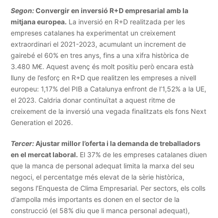
Segon:
Convergir en inversió R+D empresarial amb la
mitjana europea.
La inversió en R+D realitzada per les
empreses catalanes ha experimentat un creixement
extraordinari el 2021-2023, acumulant un increment de
gairebé el 60% en tres anys, fins a una xifra històrica de
3.480 M€. Aquest avenç és molt positiu però encara està
lluny de l’esforç en R+D que realitzen les empreses a nivell
europeu: 1,17% del PIB a Catalunya enfront de l’1,52% a la UE,
el 2023. Caldria donar continuïtat a aquest ritme de
creixement de la inversió una vegada finalitzats els fons Next
Generation el 2026.
Tercer:
Ajustar millor l’oferta i la demanda de treballadors
en el mercat laboral.
El 37% de les empreses catalanes diuen
que la manca de personal adequat limita la marxa del seu
negoci, el percentatge més elevat de la sèrie històrica,
segons l’Enquesta de Clima Empresarial. Per sectors, els colls
d’ampolla més importants es donen en el sector de la
construcció (el 58% diu que li manca personal adequat),