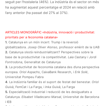
seguit per l’hostaleria (46%). La indústria és el sector on més
ha augmentat aquest percentatge el 2024 en relació amb
l’any anterior (ha passat del 27% al 37%).
ARTICLES MONOGRÀFIC «Indústria, innovació i productivitat:
prioritats per a l’economia catalana»
1.
Catalunya en un món incert: Trump i la reversió
globalitzadora.
Josep Oliver Alonso
, professor emèrit de la UAB
2.
Catalunya s’està reindustrialitzant? Perspectives sobre la
base de la productivitat i la competitivitat.
Laia Castany i Jordi
Fontrodona
, Generalitat de Catalunya
3.
La productivitat de l’economia catalana des d’una perspectiva
europea.
Oriol Aspachs
, CaixaBank Research, i
Erik Solé
,
Universitat Pompeu Fabra
4
. La indústria familiar és el suport de l’estat del benestar.
Oriol
Guixà
, FemCat i La Farga, i
Inka Guixà
, La Farga
5.
Especialització industrial i reducció de les desigualtats a
Catalunya.
Elisabet Viladecans-Marsal
, Universitat de Barcelona
i IEB