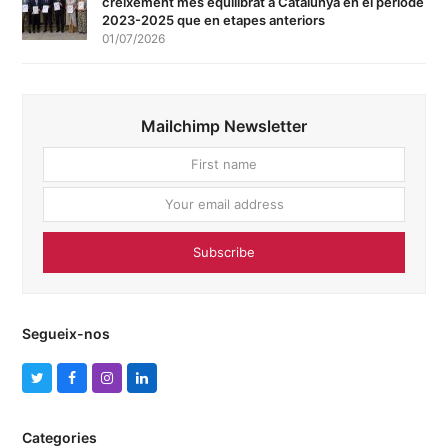
creixement més equilibrat a Catalunya en el període
2023-2025 que en etapes anteriors
01/07/2026
Mailchimp Newsletter
First
Your
name
email
addres
Subscribe
Segueix-nos
T
F
I
L
w
a
n
i
Categories
i
c
s
n