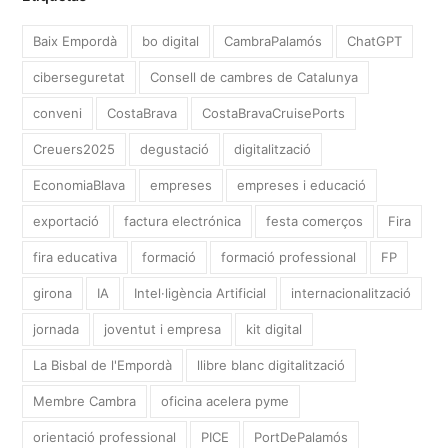
Baix Empordà
bo digital
CambraPalamós
ChatGPT
ciberseguretat
Consell de cambres de Catalunya
conveni
CostaBrava
CostaBravaCruisePorts
Creuers2025
degustació
digitalització
EconomiaBlava
empreses
empreses i educació
exportació
factura electrónica
festa comerços
Fira
fira educativa
formació
formació professional
FP
girona
IA
Intel·ligència Artificial
internacionalització
jornada
joventut i empresa
kit digital
La Bisbal de l'Empordà
llibre blanc digitalització
Membre Cambra
oficina acelera pyme
orientació professional
PICE
PortDePalamós