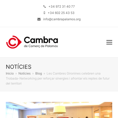
+34 972 31 40 77
+34 602 25 43 53
info@cambrapalamos.org
NOTÍCIES
Inicio
»
Notícies
»
Blog
»
Les Cambres Gironines celebren una
Trobada-Networking per reforçar sinergies i afrontar els reptes de futur
del territori