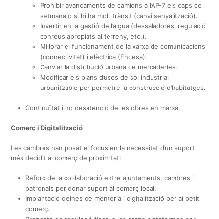
Prohibir avançaments de camions a l’AP-7 els caps de
setmana o si hi ha molt trànsit (canvi senyalització).
Invertir en la gestió de l’aigua (dessaladores, regulació
conreus apropiats al terreny, etc.).
Millorar el funcionament de la xarxa de comunicacions
(connectivitat) i elèctrica (Endesa).
Canviar la distribució urbana de mercaderies.
Modificar els plans d’usos de sòl industrial
urbanitzable per permetre la construcció d’habitatges.
Continuïtat i no desatenció de les obres en marxa.
Comerç i Digitalització
Les cambres han posat el focus en la necessitat d’un suport
més decidit al comerç de proximitat:
Reforç de la col·laboració entre ajuntaments, cambres i
patronals per donar suport al comerç local.
Implantació d’eines de mentoria i digitalització per al petit
comerç.
Proposta de regulació fiscal a les grans plataformes per