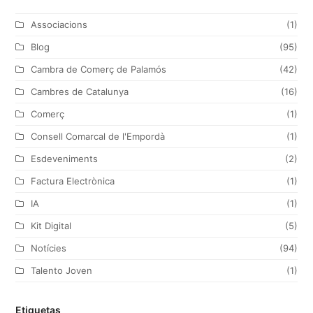
t
e
t
k
Associacions
(1)
t
b
a
e
Blog
(95)
e
o
g
d
Cambra de Comerç de Palamós
(42)
r
o
r
I
Cambres de Catalunya
(16)
k
a
n
Comerç
(1)
m
Consell Comarcal de l'Empordà
(1)
Esdeveniments
(2)
Factura Electrònica
(1)
IA
(1)
Kit Digital
(5)
Notícies
(94)
Talento Joven
(1)
Etiquetas