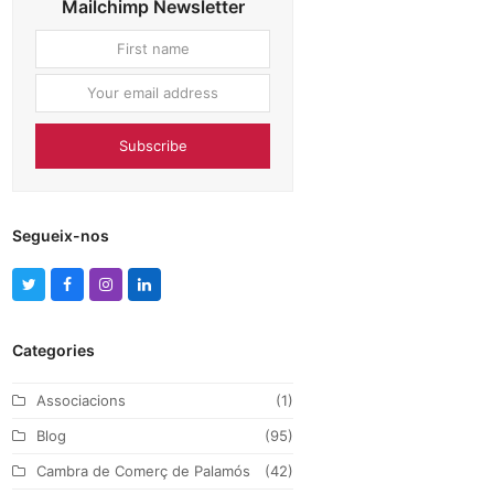
Mailchimp Newsletter
First
Your
name
email
address
Subscribe
Segueix-nos
T
F
I
L
w
a
n
i
Categories
i
c
s
n
t
e
t
k
Associacions
(1)
t
b
a
e
Blog
(95)
e
o
g
d
Cambra de Comerç de Palamós
(42)
r
o
r
I