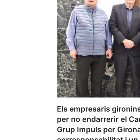
Els empresaris gironins
per no endarrerir el C
Grup Impuls per Girona 
corresponsabilitat i un 