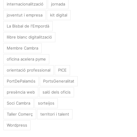
internacionalització
jornada
joventut i empresa
kit digital
La Bisbal de l'Empordà
llibre blanc digitalització
Membre Cambra
oficina acelera pyme
orientació professional
PICE
PortDePalamós
PortsGeneralitat
presència web
saló dels oficis
Soci Cambra
sorteijos
Taller Comerç
territori i talent
Wordpress