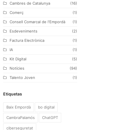
Cambres de Catalunya
(16)
k
a
n
Comerç
(1)
m
Consell Comarcal de l'Empordà
(1)
Esdeveniments
(2)
Factura Electrònica
(1)
IA
(1)
Kit Digital
(5)
Notícies
(94)
Talento Joven
(1)
Etiquetas
Baix Empordà
bo digital
CambraPalamós
ChatGPT
ciberseguretat