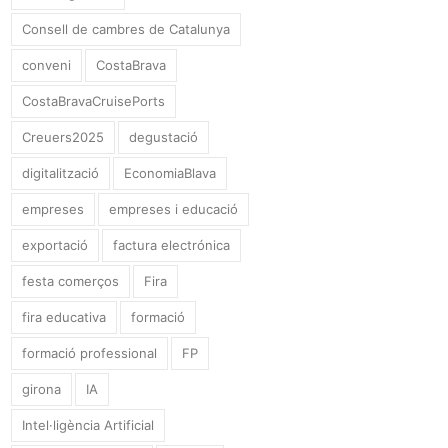
Consell de cambres de Catalunya
conveni
CostaBrava
CostaBravaCruisePorts
Creuers2025
degustació
digitalització
EconomiaBlava
empreses
empreses i educació
exportació
factura electrónica
festa comerços
Fira
fira educativa
formació
formació professional
FP
girona
IA
Intel·ligència Artificial