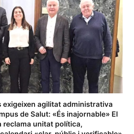
 exigeixen agilitat administrativa
ampus de Salut: «És inajornable» El
reclama unitat política,
calendari «clar, públic i verificable»