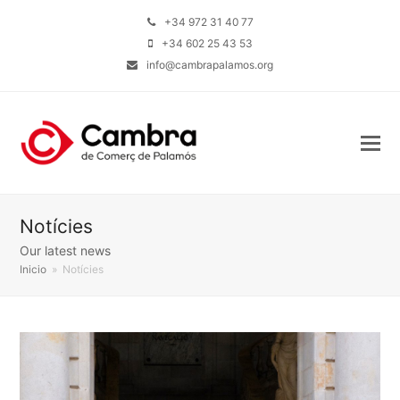
+34 972 31 40 77
+34 602 25 43 53
info@cambrapalamos.org
Notícies
Our latest news
Inicio
»
Notícies