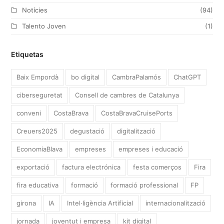
Notícies
(94)
Talento Joven
(1)
Etiquetas
Baix Empordà
bo digital
CambraPalamós
ChatGPT
ciberseguretat
Consell de cambres de Catalunya
conveni
CostaBrava
CostaBravaCruisePorts
Creuers2025
degustació
digitalització
EconomiaBlava
empreses
empreses i educació
exportació
factura electrónica
festa comerços
Fira
fira educativa
formació
formació professional
FP
girona
IA
Intel·ligència Artificial
internacionalització
jornada
joventut i empresa
kit digital