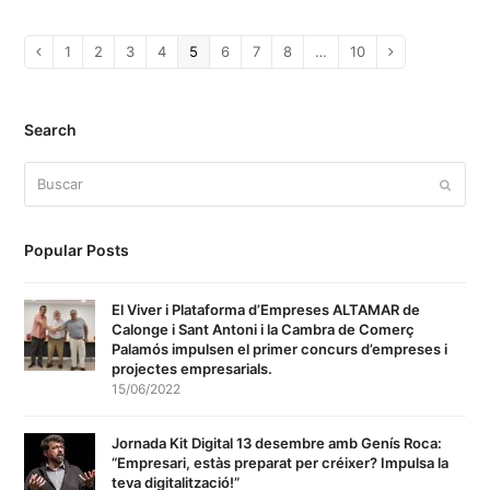
Page
1
Page
2
Page
3
Page
4
Page
5
Page
6
Page
7
Page
8
…
Page
10
Anterior
Siguiente
Search
Buscar
Enviar
Popular Posts
El Viver i Plataforma d’Empreses ALTAMAR de
Calonge i Sant Antoni i la Cambra de Comerç
Palamós impulsen el primer concurs d’empreses i
projectes empresarials.
15/06/2022
Jornada Kit Digital 13 desembre amb Genís Roca:
“Empresari, estàs preparat per créixer? Impulsa la
teva digitalització!”