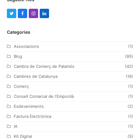
T
F
I
L
w
a
n
i
Categories
i
c
s
n
t
e
t
k
Associacions
(1)
t
b
a
e
Blog
(95)
e
o
g
d
Cambra de Comerç de Palamós
(42)
r
o
r
I
Cambres de Catalunya
(16)
k
a
n
Comerç
(1)
m
Consell Comarcal de l'Empordà
(1)
Esdeveniments
(2)
Factura Electrònica
(1)
IA
(1)
Kit Digital
(5)