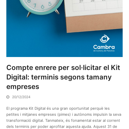
Compte enrere per sol·licitar el Kit
Digital: terminis segons tamany
empreses
20/12/2024
El programa Kit Digital és una gran oportunitat perquè les
petites i mitjanes empreses (pimes) i autònoms impulsin la seva
transformació digital. Tanmateix, és fonamental estar al corrent
dels terminis per poder aprofitar aquesta ajuda. Aquest 31 de