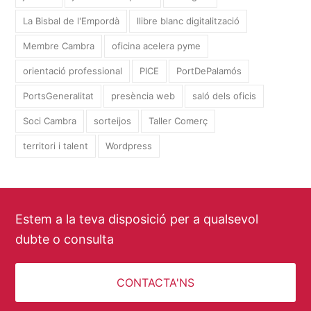
La Bisbal de l'Empordà
llibre blanc digitalització
Membre Cambra
oficina acelera pyme
orientació professional
PICE
PortDePalamós
PortsGeneralitat
presència web
saló dels oficis
Soci Cambra
sorteijos
Taller Comerç
territori i talent
Wordpress
Estem a la teva disposició per a qualsevol
dubte o consulta
CONTACTA'NS