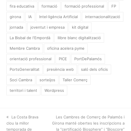
fira educativa
formació
formació professional
FP
girona
IA
Intel·ligència Artificial
internacionalització
jornada
joventut i empresa
kit digital
La Bisbal de l'Empordà
llibre blanc digitalització
Membre Cambra
oficina acelera pyme
orientació professional
PICE
PortDePalamós
PortsGeneralitat
presència web
saló dels oficis
Soci Cambra
sorteijos
Taller Comerç
territori i talent
Wordpress
previous
La Costa Brava
next
Les Cambres de Comerç de Palamós i
clou la millor
post:
Girona manté obertes les inscripcions a
post:
temporada de
la “certificació Biosphere” i “Bioscore”