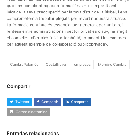
que han completat aquesta formació». «He compartit amb
l’alcalde la seva preocupació per la taxa d’atur de la Bisbal, i ens
comprometem a treballar plegats per revertir aquesta situació.
La formació contínua és essencial per generar oportunitats, i
l’entesa entre administracions i sector privat és clau», ha afegit
el conseller. «Per això felicito també l’Ajuntament i les cambres
per aquest exemple de col·laboració publicoprivada».
CambraPalamós
CostaBrava
empreses
Membre Cambra
Compartir
Twittear
Compartir
Compartir
Correo electrónico
Entradas relacionadas