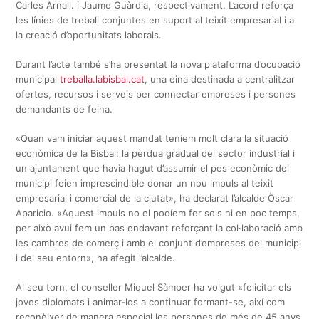
Carles Arnall. i Jaume Guàrdia, respectivament. L’acord reforça
les línies de treball conjuntes en suport al teixit empresarial i a
la creació d’oportunitats laborals.
Durant l’acte també s’ha presentat la nova plataforma d’ocupació
municipal
treballa.labisbal.cat
, una eina destinada a centralitzar
ofertes, recursos i serveis per connectar empreses i persones
demandants de feina.
«Quan vam iniciar aquest mandat teníem molt clara la situació
econòmica de la Bisbal: la pèrdua gradual del sector industrial i
un ajuntament que havia hagut d’assumir el pes econòmic del
municipi feien imprescindible donar un nou impuls al teixit
empresarial i comercial de la ciutat», ha declarat l’alcalde Òscar
Aparicio. «Aquest impuls no el podíem fer sols ni en poc temps,
per això avui fem un pas endavant reforçant la col·laboració amb
les cambres de comerç i amb el conjunt d’empreses del municipi
i del seu entorn», ha afegit l’alcalde.​
Al seu torn, el conseller Miquel Sàmper ha volgut «felicitar els
joves diplomats i animar-los a continuar formant-se, així com
reconèixer de manera especial les persones de més de 45 anys