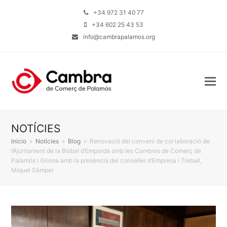
+34 972 31 40 77
+34 602 25 43 53
info@cambrapalamos.org
NOTÍCIES
Inicio
»
Notícies
»
Blog
»
Renovació del conveni de col·laboració de
l’Ajuntament de la Bisbal d’Empordà amb les Cambres de Comerç de
Palamós i Girona amb la presència del conseller d’Empresa i Treball,
Miquel Sàmper