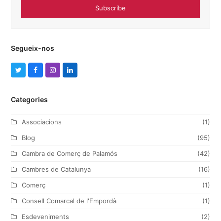
Subscribe
Segueix-nos
T
F
I
L
w
a
n
i
Categories
i
c
s
n
t
e
t
k
Associacions
(1)
t
b
a
e
Blog
(95)
e
o
g
d
Cambra de Comerç de Palamós
(42)
r
o
r
I
Cambres de Catalunya
(16)
k
a
n
Comerç
(1)
m
Consell Comarcal de l'Empordà
(1)
Esdeveniments
(2)