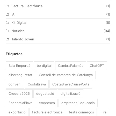
Factura Electrònica
(1)
IA
(1)
Kit Digital
(5)
Notícies
(94)
Talento Joven
(1)
Etiquetas
Baix Empordà
bo digital
CambraPalamós
ChatGPT
ciberseguretat
Consell de cambres de Catalunya
conveni
CostaBrava
CostaBravaCruisePorts
Creuers2025
degustació
digitalització
EconomiaBlava
empreses
empreses i educació
exportació
factura electrónica
festa comerços
Fira