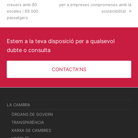
creuers amb 80
per a empreses compromeses amb la
escales i 69.000
sostenibilitat
passatgers
Estem a la teva disposició per a qualsevol
dubte o consulta
CONTACTA'NS
LA CAMBRA
ÒRGANS DE GOVERN
TRANSPARÈNCIA
XARXA DE CAMBRES