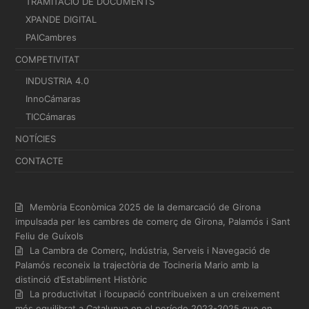
TRAMITACIÓ DE DOCUMENTS
XPANDE DIGITAL
PAICambres
COMPETIVITAT
INDUSTRIA 4.0
InnoCámaras
TICCámaras
NOTÍCIES
CONTACTE
Memòria Econòmica 2025 de la demarcació de Girona
impulsada per les cambres de comerç de Girona, Palamós i Sant
Feliu de Guíxols
La Cambra de Comerç, Indústria, Serveis i Navegació de
Palamós reconeix la trajectòria de Tocineria Mario amb la
distinció d’Establiment Històric
La productivitat i l’ocupació contribueixen a un creixement
més equilibrat a Catalunya en el període 2023-2025 que en