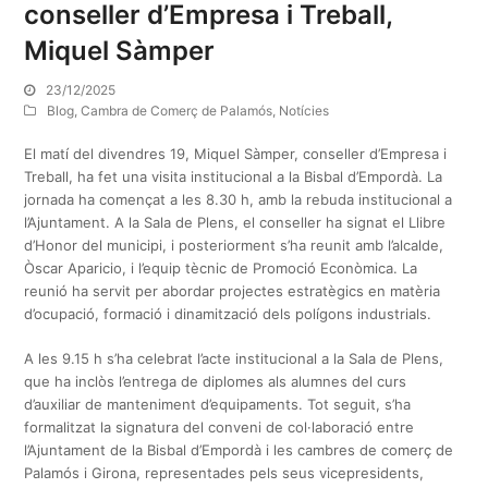
conseller d’Empresa i Treball,
Miquel Sàmper
23/12/2025
Blog
,
Cambra de Comerç de Palamós
,
Notícies
El matí del divendres 19, Miquel Sàmper, conseller d’Empresa i
Treball, ha fet una visita institucional a la Bisbal d’Empordà. La
jornada ha començat a les 8.30 h, amb la rebuda institucional a
l’Ajuntament. A la Sala de Plens, el conseller ha signat el Llibre
d’Honor del municipi, i posteriorment s’ha reunit amb l’alcalde,
Òscar Aparicio, i l’equip tècnic de Promoció Econòmica. La
reunió ha servit per abordar projectes estratègics en matèria
d’ocupació, formació i dinamització dels polígons industrials.
A les 9.15 h s’ha celebrat l’acte institucional a la Sala de Plens,
que ha inclòs l’entrega de diplomes als alumnes del curs
d’auxiliar de manteniment d’equipaments. Tot seguit, s’ha
formalitzat la signatura del conveni de col·laboració entre
l’Ajuntament de la Bisbal d’Empordà i les cambres de comerç de
Palamós i Girona, representades pels seus vicepresidents,