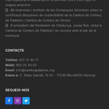
etapes anteriors
86 empreses i entitats de les Comarques Gironines reben la
certificació Biosphere de sostenibilitat de la Cambra de Comerç
de Palamós i Cambra de Comerç de Girona
El president del Parlament de Catalunya, Josep Rull, visita la
Cambra de Comerç de Palamós i es reuneix amb el ple de la
institució
CONTACTE
Telèfon:
972 31 40 77
Mòbil:
602 25 43 53
Email:
info@cambrapalamos.org
Estem a:
C. Dídac Garrell, 10 2n - 17230 PALAMÓS (Girona)
SEGUEIX-NOS
F
I
T
a
n
w