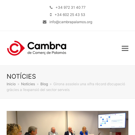
+34 972 31 40 77
+34 602 25 43 53
info@cambrapalamos.org
NOTÍCIES
Inicio
»
Notícies
»
Blog
»
Girona assoleix una xifra rècord d’ocupació
gràcies a l’expansió del sector serveis