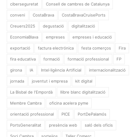
ciberseguretat
Consell de cambres de Catalunya
conveni
CostaBrava
CostaBravaCruisePorts
Creuers2025
degustació
digitalització
EconomiaBlava
empreses
empreses i educació
exportació
factura electrónica
festa comerços
Fira
fira educativa
formació
formació professional
FP
girona
IA
Intel·ligència Artificial
internacionalització
jornada
joventut i empresa
kit digital
La Bisbal de l'Empordà
llibre blanc digitalització
Membre Cambra
oficina acelera pyme
orientació professional
PICE
PortDePalamós
PortsGeneralitat
presència web
saló dels oficis
Soci Cambra
sorteijos
Taller Comerç