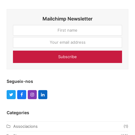
Mailchimp Newsletter
First
Your
name
email
addres
Subscribe
Segueix-nos
T
F
I
L
w
a
n
i
Categories
i
c
s
n
t
e
t
k
Associacions
(1)
t
b
a
e