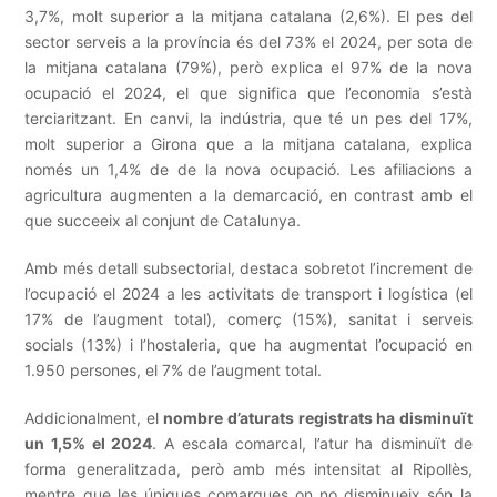
3,7%, molt superior a la mitjana catalana (2,6%). El pes del
sector serveis a la província és del 73% el 2024, per sota de
la mitjana catalana (79%), però explica el 97% de la nova
ocupació el 2024, el que significa que l’economia s’està
terciaritzant. En canvi, la indústria, que té un pes del 17%,
molt superior a Girona que a la mitjana catalana, explica
només un 1,4% de de la nova ocupació. Les afiliacions a
agricultura augmenten a la demarcació, en contrast amb el
que succeeix al conjunt de Catalunya.
Amb més detall subsectorial, destaca sobretot l’increment de
l’ocupació el 2024 a les activitats de transport i logística (el
17% de l’augment total), comerç (15%), sanitat i serveis
socials (13%) i l’hostaleria, que ha augmentat l’ocupació en
1.950 persones, el 7% de l’augment total.
Addicionalment, el
nombre d’aturats registrats ha disminuït
un 1,5% el 2024
. A escala comarcal, l’atur ha disminuït de
forma generalitzada, però amb més intensitat al Ripollès,
mentre que les úniques comarques on no disminueix són la