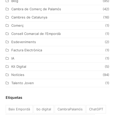
Blog
(95)
e
o
g
d
Cambra de Comerç de Palamós
(42)
r
o
r
I
Cambres de Catalunya
(16)
k
a
n
Comerç
(1)
m
Consell Comarcal de l'Empordà
(1)
Esdeveniments
(2)
Factura Electrònica
(1)
IA
(1)
Kit Digital
(5)
Notícies
(94)
Talento Joven
(1)
Etiquetas
Baix Empordà
bo digital
CambraPalamós
ChatGPT