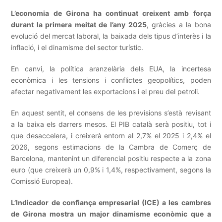
L’economia de Girona ha continuat creixent amb força
durant la primera meitat de l’any 2025
, gràcies a la bona
evolució del mercat laboral, la baixada dels tipus d’interès i la
inflació, i el dinamisme del sector turístic.
En canvi, la política aranzelària dels EUA, la incertesa
econòmica i les tensions i conflictes geopolítics, poden
afectar negativament les exportacions i el preu del petroli.
En aquest sentit, el consens de les previsions s’està revisant
a la baixa els darrers mesos. El PIB català serà positiu, tot i
que desaccelera, i creixerà entorn al 2,7% el 2025 i 2,4% el
2026, segons estimacions de la Cambra de Comerç de
Barcelona, mantenint un diferencial positiu respecte a la zona
euro (que creixerà un 0,9% i 1,4%, respectivament, segons la
Comissió Europea).
L’Indicador de confiança empresarial (ICE) a les cambres
de Girona mostra un major dinamisme econòmic que a