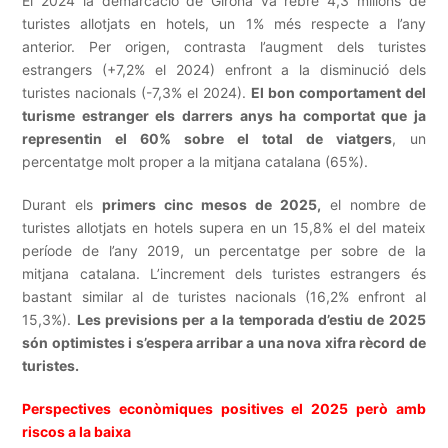
El 2024 la demarcació de Girona va rebre 4,3 milions de
turistes allotjats en hotels, un 1% més respecte a l’any
anterior. Per origen, contrasta l’augment dels turistes
estrangers (+7,2% el 2024) enfront a la disminució dels
turistes nacionals (-7,3% el 2024).
El bon comportament del
turisme estranger els darrers anys ha comportat que ja
representin el 60% sobre el total de viatgers
, un
percentatge molt proper a la mitjana catalana (65%).
Durant els
primers cinc mesos de 2025,
el nombre de
turistes allotjats en hotels supera en un 15,8% el del mateix
període de l’any 2019, un percentatge per sobre de la
mitjana catalana. L’increment dels turistes estrangers és
bastant similar al de turistes nacionals (16,2% enfront al
15,3%).
Les previsions per a la temporada d’estiu de 2025
són optimistes i s’espera arribar a una nova xifra rècord de
turistes.
Perspectives econòmiques positives el 2025 però amb
riscos a la baixa