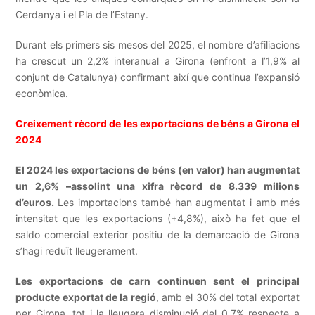
Cerdanya i el Pla de l’Estany.
Durant els primers sis mesos del 2025, el nombre d’afiliacions
ha crescut un 2,2% interanual a Girona (enfront a l’1,9% al
conjunt de Catalunya) confirmant així que continua l’expansió
econòmica.
Creixement rècord de les exportacions de béns a Girona el
2024
El 2024 les exportacions de béns (en valor) han augmentat
un 2,6% –assolint una xifra rècord de 8.339 milions
d’euros.
Les importacions també han augmentat i amb més
intensitat que les exportacions (+4,8%), això ha fet que el
saldo comercial exterior positiu de la demarcació de Girona
s’hagi reduït lleugerament.
Les exportacions de carn continuen sent el principal
producte exportat de la regió
, amb el 30% del total exportat
per Girona, tot i la lleugera disminució del 0,7% respecte a