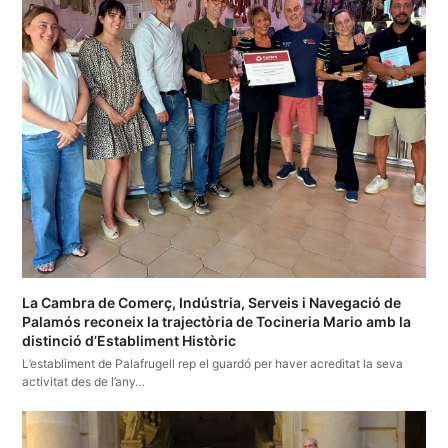
La Cambra de Comerç, Indústria, Serveis i Navegació de
Palamós reconeix la trajectòria de Tocineria Mario amb la
distinció d’Establiment Històric
L’establiment de Palafrugell rep el guardó per haver acreditat la seva
activitat des de l’any…