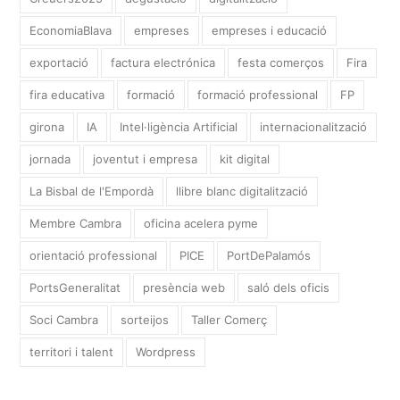
EconomiaBlava
empreses
empreses i educació
exportació
factura electrónica
festa comerços
Fira
fira educativa
formació
formació professional
FP
girona
IA
Intel·ligència Artificial
internacionalització
jornada
joventut i empresa
kit digital
La Bisbal de l'Empordà
llibre blanc digitalització
Membre Cambra
oficina acelera pyme
orientació professional
PICE
PortDePalamós
PortsGeneralitat
presència web
saló dels oficis
Soci Cambra
sorteijos
Taller Comerç
territori i talent
Wordpress