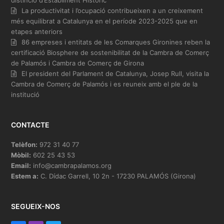
distinció d’Establiment Històric
La productivitat i l’ocupació contribueixen a un creixement
més equilibrat a Catalunya en el període 2023-2025 que en
etapes anteriors
86 empreses i entitats de les Comarques Gironines reben la
certificació Biosphere de sostenibilitat de la Cambra de Comerç
de Palamós i Cambra de Comerç de Girona
El president del Parlament de Catalunya, Josep Rull, visita la
Cambra de Comerç de Palamós i es reuneix amb el ple de la
institució
CONTACTE
Telèfon:
972 31 40 77
Mòbil:
602 25 43 53
Email:
info@cambrapalamos.org
Estem a:
C. Dídac Garrell, 10 2n - 17230 PALAMÓS (Girona)
SEGUEIX-NOS