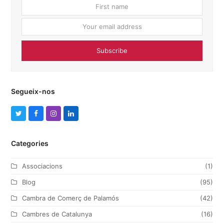
First
Your
name
email
addres
Subscribe
Segueix-nos
T
F
I
L
w
a
n
i
Categories
i
c
s
n
t
e
t
k
Associacions
(1)
t
b
a
e
Blog
(95)
e
o
g
d
Cambra de Comerç de Palamós
(42)
r
o
r
I
Cambres de Catalunya
(16)
k
a
n