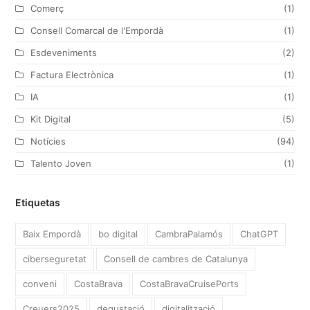
Comerç
(1)
m
Consell Comarcal de l'Empordà
(1)
Esdeveniments
(2)
Factura Electrònica
(1)
IA
(1)
Kit Digital
(5)
Notícies
(94)
Talento Joven
(1)
Etiquetas
Baix Empordà
bo digital
CambraPalamós
ChatGPT
ciberseguretat
Consell de cambres de Catalunya
conveni
CostaBrava
CostaBravaCruisePorts
Creuers2025
degustació
digitalització