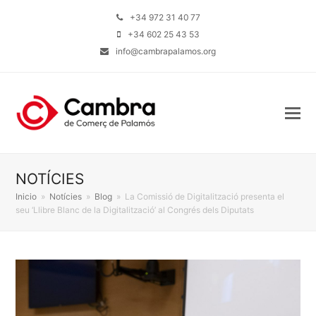
+34 972 31 40 77
+34 602 25 43 53
info@cambrapalamos.org
NOTÍCIES
Inicio
»
Notícies
»
Blog
»
La Comissió de Digitalització presenta el
seu ‘Llibre Blanc de la Digitalització’ al Congrés dels Diputats