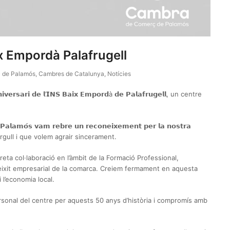
x Empordà Palafrugell
 de Palamós
,
Cambres de Catalunya
,
Notícies
𝘀𝗮𝗿𝗶 𝗱𝗲 𝗹’𝗜𝗡𝗦 𝗕𝗮𝗶𝘅 𝗘𝗺𝗽𝗼𝗿𝗱à 𝗱𝗲 𝗣𝗮𝗹𝗮𝗳𝗿𝘂𝗴𝗲𝗹𝗹, un centre
𝗮𝗺𝗼́𝘀 𝘃𝗮𝗺 𝗿𝗲𝗯𝗿𝗲 𝘂𝗻 𝗿𝗲𝗰𝗼𝗻𝗲𝗶𝘅𝗲𝗺𝗲𝗻𝘁 𝗽𝗲𝗿 𝗹𝗮 𝗻𝗼𝘀𝘁𝗿𝗮
e d’orgull i que volem agrair sincerament.
ta col·laboració en l’àmbit de la Formació Professional,
 teixit empresarial de la comarca. Creiem fermament en aquesta
 l’economia local.
personal del centre per aquests 50 anys d’història i compromís amb