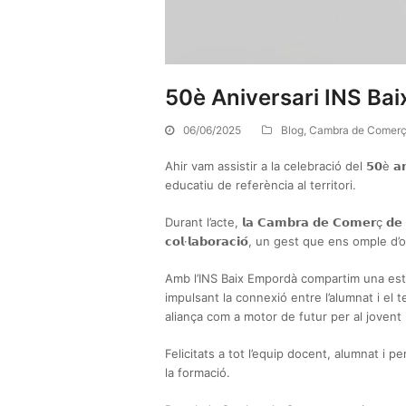
50è Aniversari INS Bai
06/06/2025
Blog
,
Cambra de Comerç
Ahir vam assistir a la celebració del 𝟱𝟬è 𝗮𝗻𝗶𝘃𝗲𝗿
educatiu de referència al territori.
Durant l’acte, 𝗹𝗮 𝗖𝗮𝗺𝗯𝗿𝗮 𝗱𝗲 𝗖𝗼𝗺𝗲𝗿ç 𝗱𝗲 𝗣𝗮
𝗰𝗼𝗹·𝗹𝗮𝗯𝗼𝗿𝗮𝗰𝗶𝗼́, un gest que ens ompl
Amb l’INS Baix Empordà compartim una estre
impulsant la connexió entre l’alumnat i el
aliança com a motor de futur per al jovent i
Felicitats a tot l’equip docent, alumnat i 
la formació.