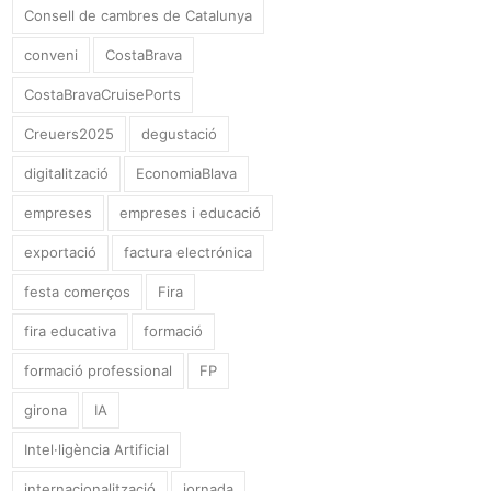
Consell de cambres de Catalunya
conveni
CostaBrava
CostaBravaCruisePorts
Creuers2025
degustació
digitalització
EconomiaBlava
empreses
empreses i educació
exportació
factura electrónica
festa comerços
Fira
fira educativa
formació
formació professional
FP
girona
IA
Intel·ligència Artificial
internacionalització
jornada