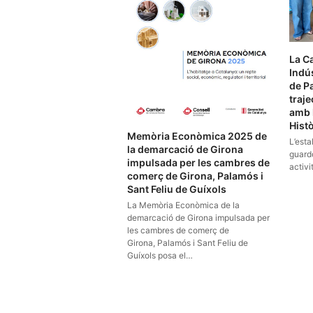
La C
Indús
de P
traje
amb 
Histò
Memòria Econòmica 2025 de
L’esta
la demarcació de Girona
guardó
impulsada per les cambres de
activi
comerç de Girona, Palamós i
Sant Feliu de Guíxols
La Memòria Econòmica de la
demarcació de Girona impulsada per
les cambres de comerç de
Girona, Palamós i Sant Feliu de
Guíxols posa el…