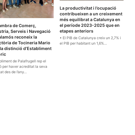
La productivitat i l’ocupació
contribueixen a un creixement
més equilibrat a Catalunya en
el període 2023-2025 que en
ambra de Comerç,
etapes anteriors
tria, Serveis i Navegació
alamós reconeix la
• El PIB de Catalunya creix un 2,7% i
ctòria de Tocineria Mario
el PIB per habitant un 1,6%…
la distinció d’Establiment
ric
bliment de Palafrugell rep el
 per haver acreditat la seva
tat des de l’any…