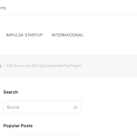
org
IMPULSA STARTUP
INTERNACIONAL
g
»
50è Aniversari INS Baix Empordà Palafrugell
Search
Buscar
Enviar
Popular Posts