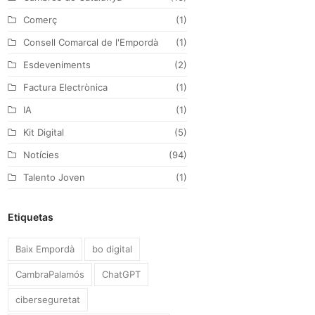
k
a
n
Comerç
(1)
m
Consell Comarcal de l'Empordà
(1)
Esdeveniments
(2)
Factura Electrònica
(1)
IA
(1)
Kit Digital
(5)
Notícies
(94)
Talento Joven
(1)
Etiquetas
Baix Empordà
bo digital
CambraPalamós
ChatGPT
ciberseguretat