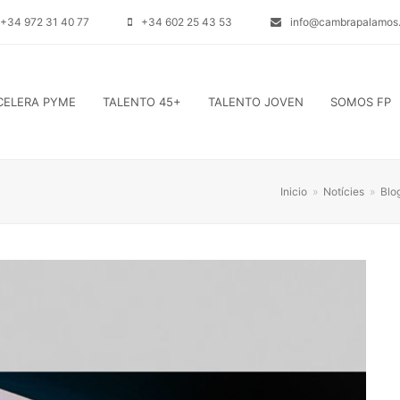
+34 972 31 40 77
+34 602 25 43 53
info@cambrapalamos.
CELERA PYME
TALENTO 45+
TALENTO JOVEN
SOMOS FP
Inicio
»
Notícies
»
Blo