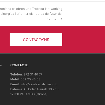
ronines celebren una Trobada-Networking
 sinergies i afrontar els reptes de futur del
territori
CONTACTA'NS
CONTACTE
la
Telèfon:
972 31 40 77
Mòbil:
602 25 43 53
Email:
info@cambrapalamos.org
Estem a:
C. Dídac Garrell, 10 2n -
17230 PALAMÓS (Girona)
e