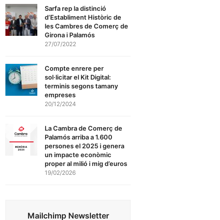
Sarfa rep la distinció
d’Establiment Històric de
les Cambres de Comerç de
Girona i Palamós
27/07/2022
Compte enrere per
sol·licitar el Kit Digital:
terminis segons tamany
empreses
20/12/2024
La Cambra de Comerç de
Palamós arriba a 1.600
persones el 2025 i genera
un impacte econòmic
proper al milió i mig d’euros
19/02/2026
Mailchimp Newsletter