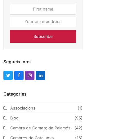
First
Your
name
email
address
Subscribe
Segueix-nos
T
F
I
L
w
a
n
i
Categories
i
c
s
n
t
e
t
k
Associacions
(1)
t
b
a
e
Blog
(95)
e
o
g
d
Cambra de Comerç de Palamós
(42)
r
o
r
I
Cambres de Catalunya
(16)