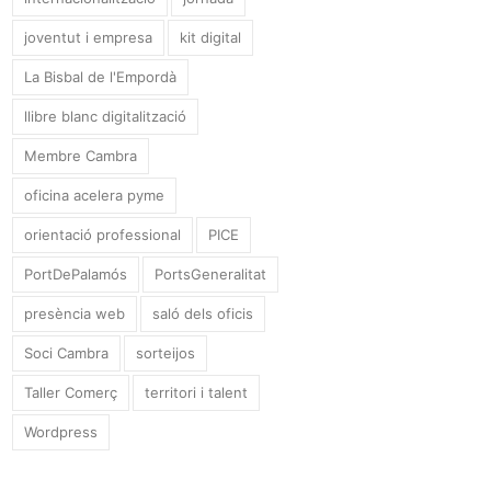
joventut i empresa
kit digital
La Bisbal de l'Empordà
llibre blanc digitalització
Membre Cambra
oficina acelera pyme
orientació professional
PICE
PortDePalamós
PortsGeneralitat
presència web
saló dels oficis
Soci Cambra
sorteijos
Taller Comerç
territori i talent
Wordpress