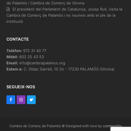
de Palamós i Cambra de Comerç de Girona
El president del Parlament de Catalunya, Josep Rull, visita la
Cambra de Comerç de Palamós i es reuneix amb el ple de la
institució
CONTACTE
Telèfon:
972 31 40 77
Mòbil:
602 25 43 53
Email:
info@cambrapalamos.org
Estem a:
C. Dídac Garrell, 10 2n - 17230 PALAMÓS (Girona)
SEGUEIX-NOS
F
I
T
a
n
w
c
s
i
e
t
t
Cambra de Comerç de Palamós © Designed with love by
communitis