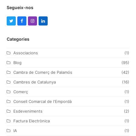
Segueix-nos
T
F
I
L
w
a
n
i
Categories
i
c
s
n
t
e
t
k
Associacions
(1)
t
b
a
e
Blog
(95)
e
o
g
d
Cambra de Comerç de Palamós
(42)
r
o
r
I
Cambres de Catalunya
(16)
k
a
n
Comerç
(1)
m
Consell Comarcal de l'Empordà
(1)
Esdeveniments
(2)
Factura Electrònica
(1)
IA
(1)