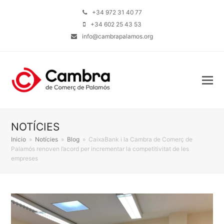
+34 972 31 40 77
+34 602 25 43 53
info@cambrapalamos.org
NOTÍCIES
Inicio
»
Notícies
»
Blog
»
CaixaBank i la Cambra de Comerç de
Palamós renoven l’acord per incrementar la competitivitat de les
empreses