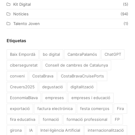
Kit Digital
(5)
Notícies
(94)
Talento Joven
(1)
Etiquetas
Baix Empordà
bo digital
CambraPalamós
ChatGPT
ciberseguretat
Consell de cambres de Catalunya
conveni
CostaBrava
CostaBravaCruisePorts
Creuers2025
degustació
digitalització
EconomiaBlava
empreses
empreses i educació
exportació
factura electrónica
festa comerços
Fira
fira educativa
formació
formació professional
FP
girona
IA
Intel·ligència Artificial
internacionalització