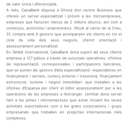
de valor única i diferenciada.
A més, CaixaBank disposa a Girona d’un centre Business que
ofereix un servei especialitzat i pròxim a les microempreses,
empreses que facturen menys de 2 milions d’euros; així com a
comerços, autònoms i emprenedors. Situat al carrer de la Creu,
31, compta amb 9 gestors que acompanyen els clients en tot el
cicle de vida dels seus negocis, oferint orientació i
assessorament personalitzat.
En l’àmbit internacional, CaixaBank dona suport als seus clients
empresa a 127 països a través de sucursals operatives, oficines
de representació, corresponsalies i participacions bancàries,
que se sumen als gestors d’alta especialització -especialistes en
finançament i serveis, comerç exterior i tresoreria, finançament
estructurat, turisme i negoci immobiliari- que treballen a les
oficines d’Espanya per oferir el millor assessorament per a les
operacions de les empreses a l’estranger. L’entitat dona servei
tant a les pimes i microempreses que estan iniciant les seves
activitats exportadores com a les grans corporacions i grups
empresarials que treballen en projectes internacionals més
complexos.