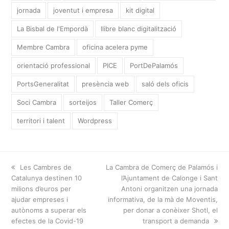
jornada
joventut i empresa
kit digital
La Bisbal de l'Empordà
llibre blanc digitalització
Membre Cambra
oficina acelera pyme
orientació professional
PICE
PortDePalamós
PortsGeneralitat
presència web
saló dels oficis
Soci Cambra
sorteijos
Taller Comerç
territori i talent
Wordpress
previous
Les Cambres de
next
La Cambra de Comerç de Palamós i
Catalunya destinen 10
post:
post:
l’Ajuntament de Calonge i Sant
milions d’euros per
Antoni organitzen una jornada
ajudar empreses i
informativa, de la mà de Moventis,
autònoms a superar els
per donar a conèixer Shotl, el
efectes de la Covid-19
transport a demanda