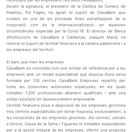
necessaris per als empresaris i els seus treballadors.
Durant la signatura, el president de la Cambra de Comerç de
Palamós, Pol Fages, ha agraït el suport de CaixaBank que
incideix en una de les principals línies estratègiques de la
corporació com és la internacionalització, en aquestes
circumstàncies especials per la Covid-19. El director de Banca
d’Institucions de CaixaBank a Catalunya, Joaquim Macià, ha
reiterat el suport de l’entitat financera a la cambra palamosina i a
les empreses del territori.
El banc que trien les empreses
CaixaBank es consolida com una entitat de referència per a les
empreses amb un model especialitzat que disposa d’una xarxa
formada per 126 centres CaixaBank Empreses repartits per
totes les comunitats autònomes espanyoles, en els quals
treballen 1.200 professionals altament qualificats i amb una
sòlida reputació en l’assessorament empresarial.
L’entitat financera posa a disposició de les empreses gironines
tres centres especialitzats per donar resposta, exclusivament, a
les necessitats de les empreses gironines. Als centres, ubicats
a Girona, Cassà de la Selva i Figueres hi treballen especialistes
per a la gestió integral de les empreses, oferint una proposta