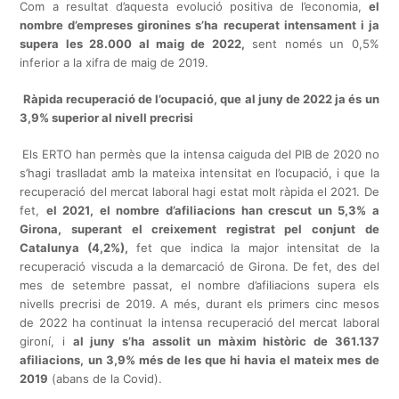
Com a resultat d’aquesta evolució positiva de l’economia,
el
nombre d’empreses gironines s’ha recuperat intensament i ja
supera les 28.000 al maig de 2022,
sent només un 0,5%
inferior a la xifra de maig de 2019.
Ràpida recuperació de l’ocupació, que al juny de 2022 ja és un
3,9% superior al nivell precrisi
Els ERTO han permès que la intensa caiguda del PIB de 2020 no
s’hagi traslladat amb la mateixa intensitat en l’ocupació, i que la
recuperació del mercat laboral hagi estat molt ràpida el 2021. De
fet,
el 2021, el nombre d’afiliacions han crescut un 5,3% a
Girona, superant el creixement registrat pel conjunt de
Catalunya (4,2%),
fet que indica la major intensitat de la
recuperació viscuda a la demarcació de Girona. De fet, des del
mes de setembre passat, el nombre d’afiliacions supera els
nivells precrisi de 2019. A més, durant els primers cinc mesos
de 2022 ha continuat la intensa recuperació del mercat laboral
gironí, i
al juny s’ha assolit un màxim històric de 361.137
afiliacions, un 3,9% més de les que hi havia el mateix mes de
2019
(abans de la Covid).