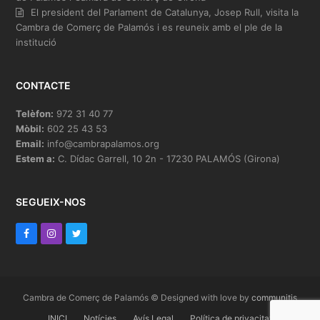
El president del Parlament de Catalunya, Josep Rull, visita la
Cambra de Comerç de Palamós i es reuneix amb el ple de la
institució
CONTACTE
Telèfon:
972 31 40 77
Mòbil:
602 25 43 53
Email:
info@cambrapalamos.org
Estem a:
C. Dídac Garrell, 10 2n - 17230 PALAMÓS (Girona)
SEGUEIX-NOS
F
I
T
a
n
w
c
s
i
e
t
t
Cambra de Comerç de Palamós © Designed with love by
communitis
b
INICI
a
t
Notícies
Avís Legal
Política de privacitat