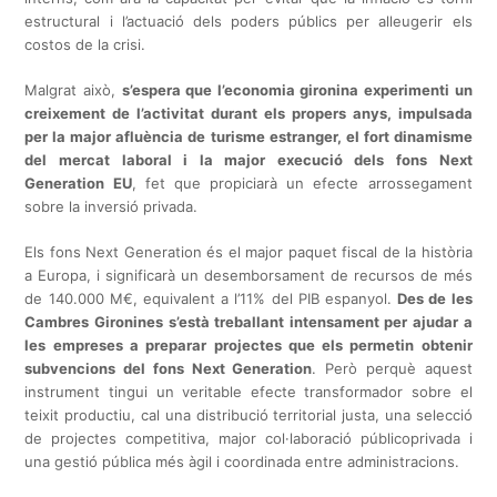
estructural i l’actuació dels poders públics per alleugerir els
costos de la crisi.
Malgrat això,
s’espera que l’economia gironina experimenti un
creixement de l’activitat durant els propers anys, impulsada
per la major afluència de turisme estranger, el fort dinamisme
del mercat laboral i la major execució dels fons Next
Generation EU
, fet que propiciarà un efecte arrossegament
sobre la inversió privada.
Els fons Next Generation és el major paquet fiscal de la història
a Europa, i significarà un desemborsament de recursos de més
de 140.000 M€, equivalent a l’11% del PIB espanyol.
Des de les
Cambres Gironines s’està treballant intensament per ajudar a
les empreses a preparar projectes que els permetin obtenir
subvencions del fons Next Generation
. Però perquè aquest
instrument tingui un veritable efecte transformador sobre el
teixit productiu, cal una distribució territorial justa, una selecció
de projectes competitiva, major col·laboració públicoprivada i
una gestió pública més àgil i coordinada entre administracions.