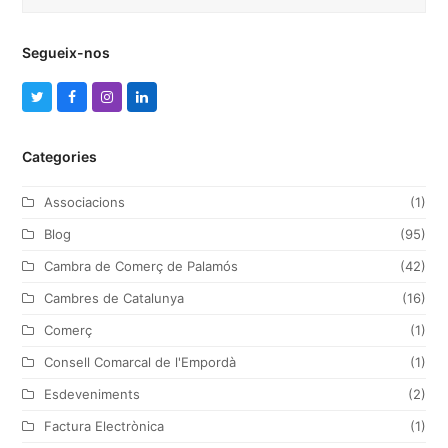
Segueix-nos
T
F
I
L
w
a
n
i
Categories
i
c
s
n
t
e
t
k
Associacions
(1)
t
b
a
e
Blog
(95)
e
o
g
d
Cambra de Comerç de Palamós
(42)
r
o
r
I
Cambres de Catalunya
(16)
k
a
n
Comerç
(1)
m
Consell Comarcal de l'Empordà
(1)
Esdeveniments
(2)
Factura Electrònica
(1)