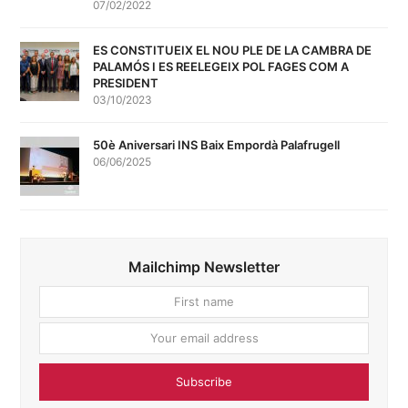
07/02/2022
ES CONSTITUEIX EL NOU PLE DE LA CAMBRA DE
PALAMÓS I ES REELEGEIX POL FAGES COM A
PRESIDENT
03/10/2023
50è Aniversari INS Baix Empordà Palafrugell
06/06/2025
Mailchimp Newsletter
First
Your
name
email
addres
Subscribe