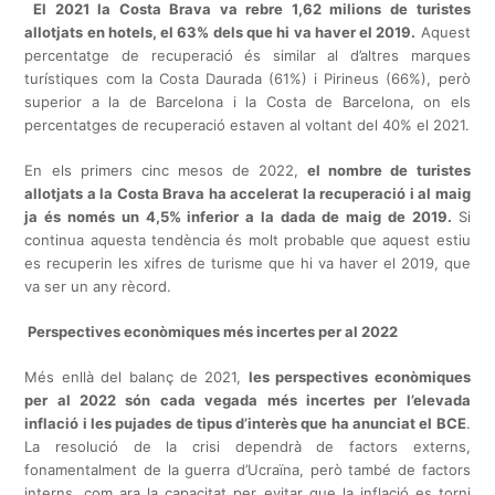
El 2021 la Costa Brava va rebre 1,62 milions de turistes
allotjats en hotels, el 63% dels que hi va haver el 2019.
Aquest
percentatge de recuperació és similar al d’altres marques
turístiques com la Costa Daurada (61%) i Pirineus (66%), però
superior a la de Barcelona i la Costa de Barcelona, on els
percentatges de recuperació estaven al voltant del 40% el 2021.
En els primers cinc mesos de 2022,
el nombre de turistes
allotjats a la Costa Brava ha accelerat la recuperació i al maig
ja és només un 4,5% inferior a la dada de maig de 2019.
Si
continua aquesta tendència és molt probable que aquest estiu
es recuperin les xifres de turisme que hi va haver el 2019, que
va ser un any rècord.
Perspectives econòmiques més incertes per al 2022
Més enllà del balanç de 2021,
les perspectives econòmiques
per al 2022 són cada vegada més incertes per l’elevada
inflació i les pujades de tipus d’interès que ha anunciat el BCE
.
La resolució de la crisi dependrà de factors externs,
fonamentalment de la guerra d’Ucraïna, però també de factors
interns, com ara la capacitat per evitar que la inflació es torni