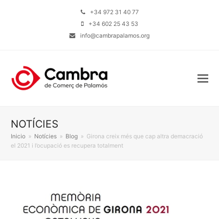
+34 972 31 40 77
+34 602 25 43 53
info@cambrapalamos.org
NOTÍCIES
Inicio
»
Notícies
»
Blog
»
Girona creix més que cap altra demacració
el 2021 i l’ocupació es recupera totalment