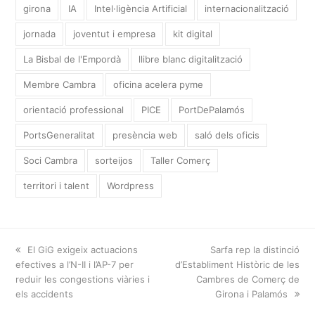
girona
IA
Intel·ligència Artificial
internacionalització
jornada
joventut i empresa
kit digital
La Bisbal de l'Empordà
llibre blanc digitalització
Membre Cambra
oficina acelera pyme
orientació professional
PICE
PortDePalamós
PortsGeneralitat
presència web
saló dels oficis
Soci Cambra
sorteijos
Taller Comerç
territori i talent
Wordpress
previous
El GiG exigeix actuacions
next
Sarfa rep la distinció
efectives a l’N-II i l’AP-7 per
post:
d’Establiment Històric de les
post:
reduir les congestions viàries i
Cambres de Comerç de
els accidents
Girona i Palamós