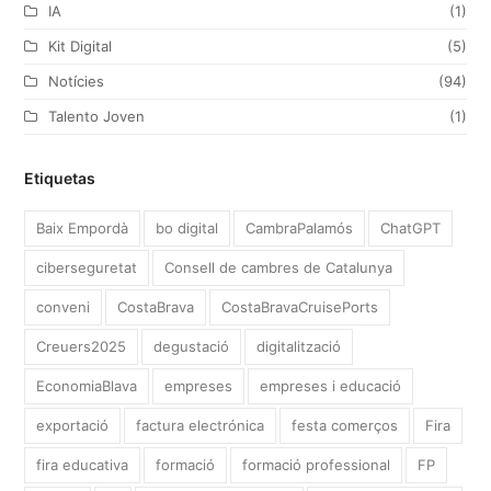
IA
(1)
Kit Digital
(5)
Notícies
(94)
Talento Joven
(1)
Etiquetas
Baix Empordà
bo digital
CambraPalamós
ChatGPT
ciberseguretat
Consell de cambres de Catalunya
conveni
CostaBrava
CostaBravaCruisePorts
Creuers2025
degustació
digitalització
EconomiaBlava
empreses
empreses i educació
exportació
factura electrónica
festa comerços
Fira
fira educativa
formació
formació professional
FP