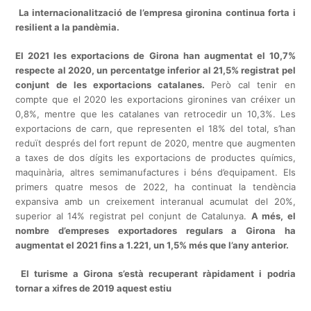
La internacionalització de l’empresa gironina continua forta i
resilient a la pandèmia.
El 2021 les exportacions de Girona han augmentat el 10,7%
respecte al 2020, un percentatge inferior al 21,5% registrat pel
conjunt de les exportacions catalanes.
Però cal tenir en
compte que el 2020 les exportacions gironines van créixer un
0,8%, mentre que les catalanes van retrocedir un 10,3%. Les
exportacions de carn, que representen el 18% del total, s’han
reduït després del fort repunt de 2020, mentre que augmenten
a taxes de dos dígits les exportacions de productes químics,
maquinària, altres semimanufactures i béns d’equipament. Els
primers quatre mesos de 2022, ha continuat la tendència
expansiva amb un creixement interanual acumulat del 20%,
superior al 14% registrat pel conjunt de Catalunya.
A més, el
nombre d’empreses exportadores regulars a Girona ha
augmentat el 2021 fins a 1.221, un 1,5% més que l’any anterior.
El turisme a Girona s’està recuperant ràpidament i podria
tornar a xifres de 2019 aquest estiu