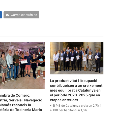
Correo electrónico
La productivitat i l’ocupació
contribueixen a un creixement
més equilibrat a Catalunya en
el període 2023-2025 que en
ambra de Comerç,
etapes anteriors
tria, Serveis i Navegació
alamós reconeix la
• El PIB de Catalunya creix un 2,7% i
ctòria de Tocineria Mario
el PIB per habitant un 1,6%…