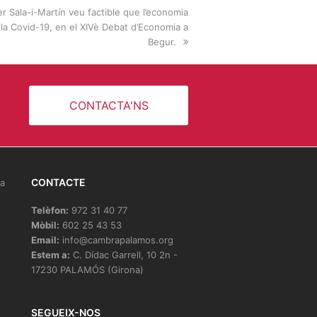
r Sala-i-Martín veu factible que l’economia
 la Covid-19, en el XIVè Debat d’Economia a
Begur.
CONTACTA'NS
CONTACTE
la
Telèfon:
972 31 40 77
Mòbil:
602 25 43 53
Email:
info@cambrapalamos.org
Estem a:
C. Dídac Garrell, 10 2n -
17230 PALAMÓS (Girona)
e
SEGUEIX-NOS