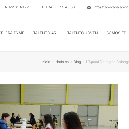
+34 972 31 40 77
+34 602 25 43 53
info@cambrapalamos.
CELERA PYME
TALENTO 45+
TALENTO JOVEN
SOMOS FP
Inicio
»
Notícies
»
Blog
»
L’Speed Dating de Calonge 