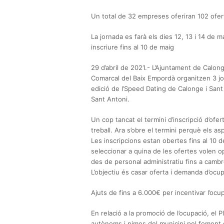
Un total de 32 empreses oferiran 102 ofert
La jornada es farà els dies 12, 13 i 14 de ma
inscriure fins al 10 de maig
29 d’abril de 2021.- L’Ajuntament de Calon
Comarcal del Baix Empordà organitzen 3 jo
edició de l’Speed Dating de Calonge i Sant A
Sant Antoni.
Un cop tancat el termini d’inscripció d’of
treball. Ara s’obre el termini perquè els as
Les inscripcions estan obertes fins al 10 d
seleccionar a quina de les ofertes volen opt
des de personal administratiu fins a cambre
L’objectiu és casar oferta i demanda d’ocup
Ajuts de fins a 6.000€ per incentivar l’ocu
En relació a la promoció de l’ocupació, el 
autònoms i pimes del municipi pel foment