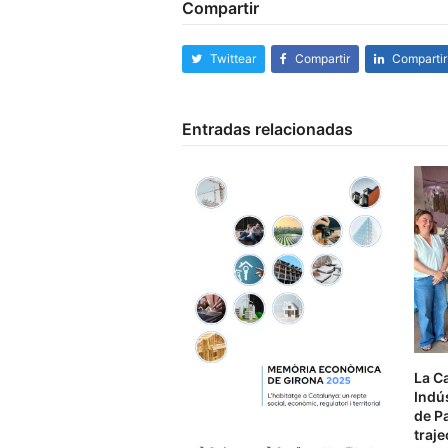
Compartir
Twittear
Compartir
Compartir
Entradas relacionadas
La C
Indús
de P
traje