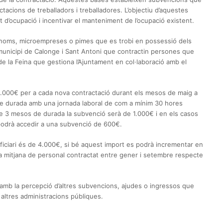
tacions de treballadors i treballadores. L’objectiu d’aquestes
d’ocupació i incentivar el manteniment de l’ocupació existent.
utònoms, microempreses o pimes que es trobi en possessió dels
 municipi de Calonge i Sant Antoni que contractin persones que
ub de la Feina que gestiona l’Ajuntament en col·laboració amb el
.000€ per a cada nova contractació durant els mesos de maig a
e durada amb una jornada laboral de com a mínim 30 hores
e 3 mesos de durada la subvenció serà de 1.000€ i en els casos
odrà accedir a una subvenció de 600€.
iciari és de 4.000€, si bé aquest import es podrà incrementar en
la mitjana de personal contractat entre gener i setembre respecte
mb la percepció d’altres subvencions, ajudes o ingressos que
r altres administracions públiques.