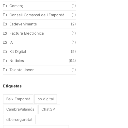
Comerç
(1)
m
Consell Comarcal de l'Empordà
(1)
Esdeveniments
(2)
Factura Electrònica
(1)
IA
(1)
Kit Digital
(5)
Notícies
(94)
Talento Joven
(1)
Etiquetas
Baix Empordà
bo digital
CambraPalamós
ChatGPT
ciberseguretat