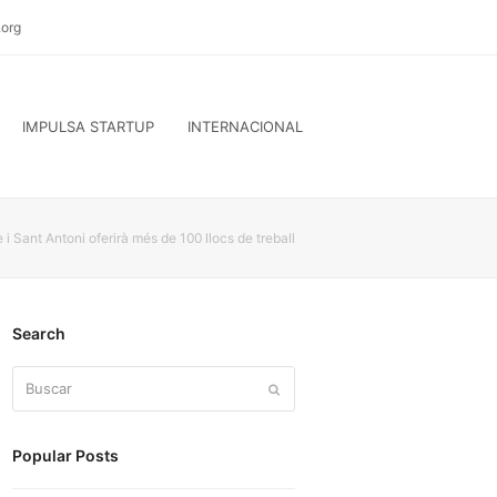
org
IMPULSA STARTUP
INTERNACIONAL
i Sant Antoni oferirà més de 100 llocs de treball
Search
Buscar
Enviar
Popular Posts