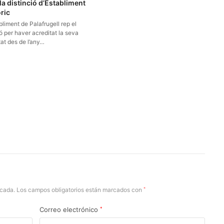
la distinció d’Establiment
ric
bliment de Palafrugell rep el
 per haver acreditat la seva
tat des de l’any…
icada.
Los campos obligatorios están marcados con
*
Correo electrónico
*