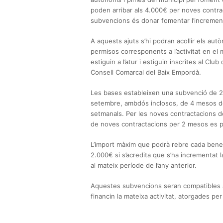
poden arribar als 4.000€ per noves contrac
subvencions és donar fomentar l’increment 
A aquests ajuts s’hi podran acollir els a
permisos corresponents a l’activitat en el
estiguin a l’atur i estiguin inscrites al Cl
Consell Comarcal del Baix Empordà.
Les bases estableixen una subvenció de 2
setembre, ambdós inclosos, de 4 mesos d
setmanals. Per les noves contractacions d
de noves contractacions per 2 mesos es p
L’import màxim que podrà rebre cada benef
2.000€ si s’acredita que s’ha incrementat 
al mateix període de l’any anterior.
Aquestes subvencions seran compatibles a
financin la mateixa activitat, atorgades pe