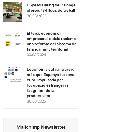
L’Speed Dating de Calonge
ofereix 134 llocs de treball
30/03/2022
El teixit econòmic i
empresarial català reclama
una reforma del sistema de
finançament territorial
06/03/2024
L’economia catalana creix
més que Espanya i la zona
euro, impulsada per
l’ocupació estrangera i
l’augment de la
productivitat
30/06/2025
Mailchimp Newsletter