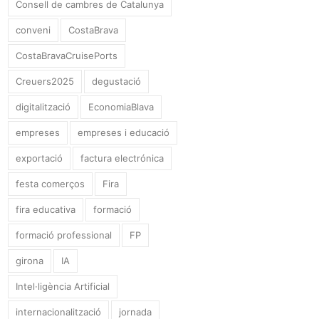
Consell de cambres de Catalunya
conveni
CostaBrava
CostaBravaCruisePorts
Creuers2025
degustació
digitalització
EconomiaBlava
empreses
empreses i educació
exportació
factura electrónica
festa comerços
Fira
fira educativa
formació
formació professional
FP
girona
IA
Intel·ligència Artificial
internacionalització
jornada