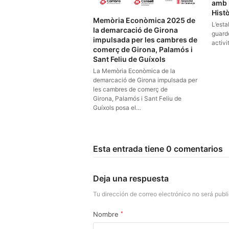
amb 
Histò
Memòria Econòmica 2025 de
L’esta
la demarcació de Girona
guardó
impulsada per les cambres de
activi
comerç de Girona, Palamós i
Sant Feliu de Guíxols
La Memòria Econòmica de la
demarcació de Girona impulsada per
les cambres de comerç de
Girona, Palamós i Sant Feliu de
Guíxols posa el…
Esta entrada tiene 0 comentarios
Deja una respuesta
Tu dirección de correo electrónico no será publ
Nombre
*