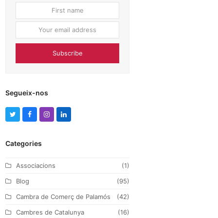
First
Your
name
email
address
Subscribe
Segueix-nos
T
F
I
L
w
a
n
i
Categories
i
c
s
n
t
e
t
k
Associacions
(1)
t
b
a
e
Blog
(95)
e
o
g
d
Cambra de Comerç de Palamós
(42)
r
o
r
I
Cambres de Catalunya
(16)
k
a
n