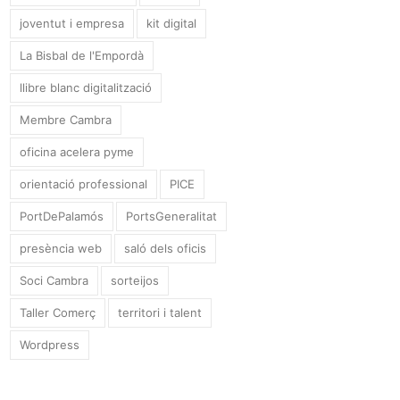
joventut i empresa
kit digital
La Bisbal de l'Empordà
llibre blanc digitalització
Membre Cambra
oficina acelera pyme
orientació professional
PICE
PortDePalamós
PortsGeneralitat
presència web
saló dels oficis
Soci Cambra
sorteijos
Taller Comerç
territori i talent
Wordpress