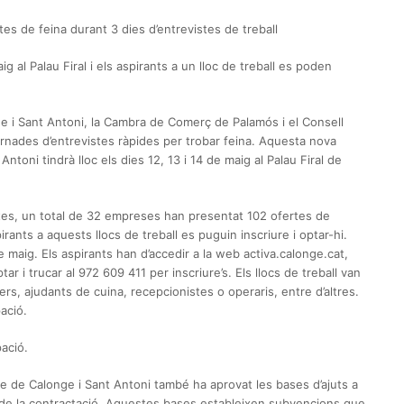
es de feina durant 3 dies d’entrevistes de treball
ig al Palau Firal i els aspirants a un lloc de treball es poden
ge i Sant Antoni, la Cambra de Comerç de Palamós i el Consell
rnades d’entrevistes ràpides per trobar feina. Aquesta nova
ntoni tindrà lloc els dies 12, 13 i 14 de maig al Palau Firal de
ertes, un total de 32 empreses han presentat 102 ofertes de
pirants a aquests llocs de treball es puguin inscriure i optar-hi.
e maig. Els aspirants han d’accedir a la web activa.calonge.cat,
ar i trucar al 972 609 411 per inscriure’s. Els llocs de treball van
rs, ajudants de cuina, recepcionistes o operaris, entre d’altres.
ació.
pació.
Ple de Calonge i Sant Antoni també ha aprovat les bases d’ajuts a
 de la contractació. Aquestes bases estableixen subvencions que