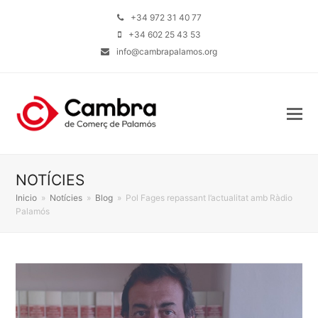
+34 972 31 40 77
+34 602 25 43 53
info@cambrapalamos.org
NOTÍCIES
Inicio
»
Notícies
»
Blog
»
Pol Fages repassant l’actualitat amb Ràdio
Palamós