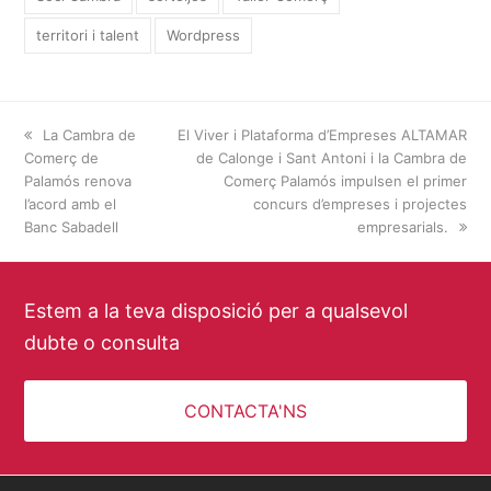
territori i talent
Wordpress
previous
La Cambra de
next
El Viver i Plataforma d’Empreses ALTAMAR
Comerç de
post:
post:
de Calonge i Sant Antoni i la Cambra de
Palamós renova
Comerç Palamós impulsen el primer
l’acord amb el
concurs d’empreses i projectes
Banc Sabadell
empresarials.
Estem a la teva disposició per a qualsevol
dubte o consulta
CONTACTA'NS