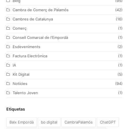
Blog
(95)
e
o
g
d
Cambra de Comerç de Palamós
(42)
r
o
r
I
Cambres de Catalunya
(16)
k
a
n
Comerç
(1)
m
Consell Comarcal de l'Empordà
(1)
Esdeveniments
(2)
Factura Electrònica
(1)
IA
(1)
Kit Digital
(5)
Notícies
(94)
Talento Joven
(1)
Etiquetas
Baix Empordà
bo digital
CambraPalamós
ChatGPT