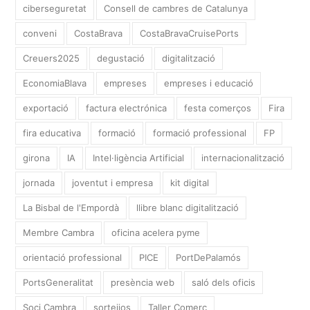
ciberseguretat
Consell de cambres de Catalunya
conveni
CostaBrava
CostaBravaCruisePorts
Creuers2025
degustació
digitalització
EconomiaBlava
empreses
empreses i educació
exportació
factura electrónica
festa comerços
Fira
fira educativa
formació
formació professional
FP
girona
IA
Intel·ligència Artificial
internacionalització
jornada
joventut i empresa
kit digital
La Bisbal de l'Empordà
llibre blanc digitalització
Membre Cambra
oficina acelera pyme
orientació professional
PICE
PortDePalamós
PortsGeneralitat
presència web
saló dels oficis
Soci Cambra
sorteijos
Taller Comerç