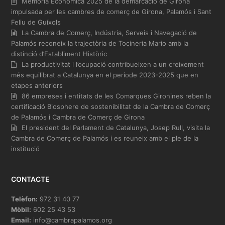
Memòria Econòmica 2025 de la demarcació de Girona
impulsada per les cambres de comerç de Girona, Palamós i Sant
Feliu de Guíxols
La Cambra de Comerç, Indústria, Serveis i Navegació de
Palamós reconeix la trajectòria de Tocineria Mario amb la
distinció d’Establiment Històric
La productivitat i l’ocupació contribueixen a un creixement
més equilibrat a Catalunya en el període 2023-2025 que en
etapes anteriors
86 empreses i entitats de les Comarques Gironines reben la
certificació Biosphere de sostenibilitat de la Cambra de Comerç
de Palamós i Cambra de Comerç de Girona
El president del Parlament de Catalunya, Josep Rull, visita la
Cambra de Comerç de Palamós i es reuneix amb el ple de la
institució
CONTACTE
Telèfon:
972 31 40 77
Mòbil:
602 25 43 53
Email:
info@cambrapalamos.org