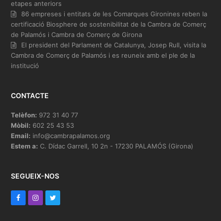
etapes anteriors
86 empreses i entitats de les Comarques Gironines reben la
certificació Biosphere de sostenibilitat de la Cambra de Comerç
de Palamós i Cambra de Comerç de Girona
El president del Parlament de Catalunya, Josep Rull, visita la
Cambra de Comerç de Palamós i es reuneix amb el ple de la
institució
CONTACTE
Telèfon:
972 31 40 77
Mòbil:
602 25 43 53
Email:
info@cambrapalamos.org
Estem a:
C. Dídac Garrell, 10 2n - 17230 PALAMÓS (Girona)
SEGUEIX-NOS
F
I
T
a
n
w