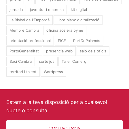
jornada
joventut i empresa
kit digital
La Bisbal de l'Empordà
llibre blanc digitalització
Membre Cambra
oficina acelera pyme
orientació professional
PICE
PortDePalamós
PortsGeneralitat
presència web
saló dels oficis
Soci Cambra
sorteijos
Taller Comerç
territori i talent
Wordpress
Estem a la teva disposició per a qualsevol
dubte o consulta
CONTACTA'NS