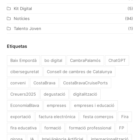
Kit Digital
(5)
Notícies
(94)
Talento Joven
(1)
Etiquetas
Baix Empordà
bo digital
CambraPalamós
ChatGPT
ciberseguretat
Consell de cambres de Catalunya
conveni
CostaBrava
CostaBravaCruisePorts
Creuers2025
degustació
digitalització
EconomiaBlava
empreses
empreses i educació
exportació
factura electrónica
festa comerços
Fira
fira educativa
formació
formació professional
FP
girona
IA
Intel·ligència Artificial
internacionalització