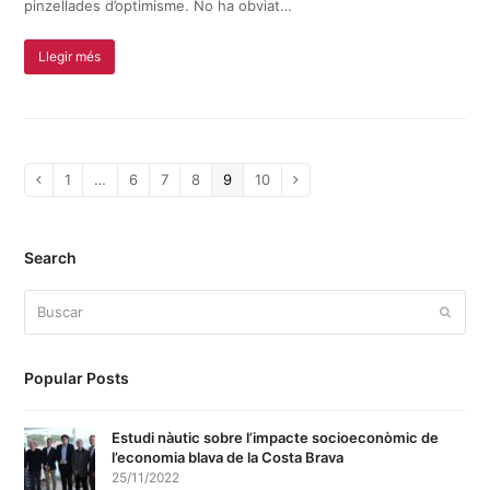
pinzellades d’optimisme. No ha obviat…
Llegir més
Page
1
…
Page
6
Page
7
Page
8
Page
9
Page
10
Anterior
Siguiente
Search
Buscar
Enviar
Popular Posts
Estudi nàutic sobre l’impacte socioeconòmic de
l’economia blava de la Costa Brava
25/11/2022