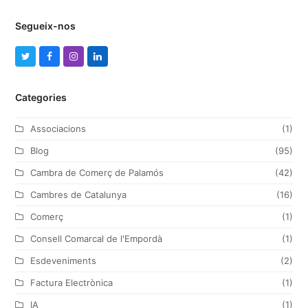
Segueix-nos
T
F
I
L
w
a
n
i
Categories
i
c
s
n
t
e
t
k
Associacions
(1)
t
b
a
e
Blog
(95)
e
o
g
d
Cambra de Comerç de Palamós
(42)
r
o
r
I
Cambres de Catalunya
(16)
k
a
n
Comerç
(1)
m
Consell Comarcal de l'Empordà
(1)
Esdeveniments
(2)
Factura Electrònica
(1)
IA
(1)