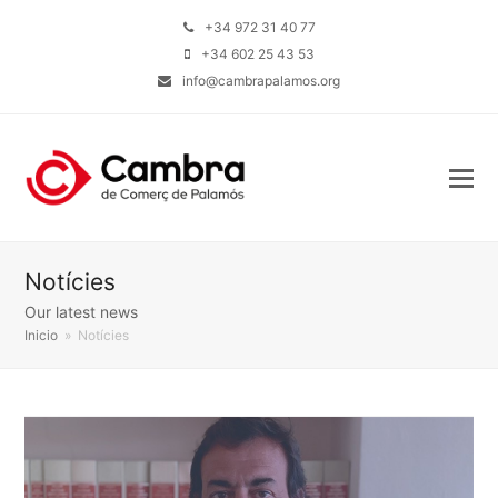
+34 972 31 40 77
+34 602 25 43 53
info@cambrapalamos.org
Notícies
Our latest news
Inicio
»
Notícies